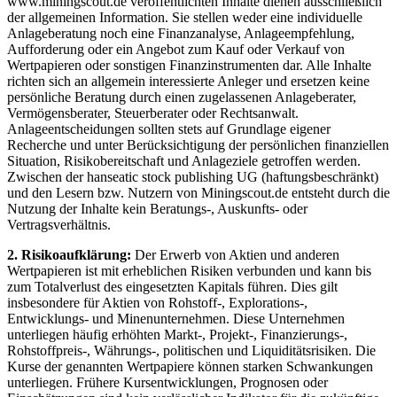
www.miningscout.de veröffentlichten Inhalte dienen ausschließlich
der allgemeinen Information. Sie stellen weder eine individuelle
Anlageberatung noch eine Finanzanalyse, Anlageempfehlung,
Aufforderung oder ein Angebot zum Kauf oder Verkauf von
Wertpapieren oder sonstigen Finanzinstrumenten dar. Alle Inhalte
richten sich an allgemein interessierte Anleger und ersetzen keine
persönliche Beratung durch einen zugelassenen Anlageberater,
Vermögensberater, Steuerberater oder Rechtsanwalt.
Anlageentscheidungen sollten stets auf Grundlage eigener
Recherche und unter Berücksichtigung der persönlichen finanziellen
Situation, Risikobereitschaft und Anlageziele getroffen werden.
Zwischen der hanseatic stock publishing UG (haftungsbeschränkt)
und den Lesern bzw. Nutzern von Miningscout.de entsteht durch die
Nutzung der Inhalte kein Beratungs-, Auskunfts- oder
Vertragsverhältnis.
2. Risikoaufklärung:
Der Erwerb von Aktien und anderen
Wertpapieren ist mit erheblichen Risiken verbunden und kann bis
zum Totalverlust des eingesetzten Kapitals führen. Dies gilt
insbesondere für Aktien von Rohstoff-, Explorations-,
Entwicklungs- und Minenunternehmen. Diese Unternehmen
unterliegen häufig erhöhten Markt-, Projekt-, Finanzierungs-,
Rohstoffpreis-, Währungs-, politischen und Liquiditätsrisiken. Die
Kurse der genannten Wertpapiere können starken Schwankungen
unterliegen. Frühere Kursentwicklungen, Prognosen oder