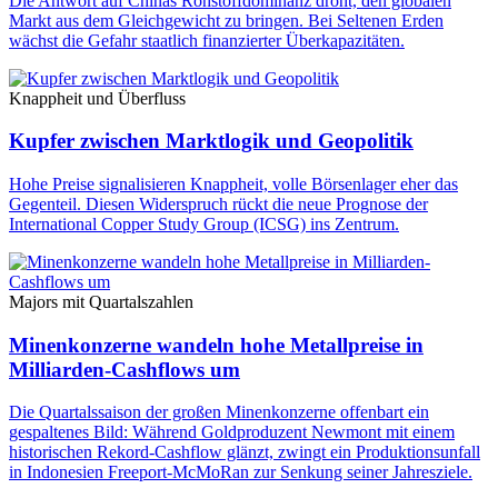
Die Antwort auf Chinas Rohstoffdominanz droht, den globalen
Markt aus dem Gleichgewicht zu bringen. Bei Seltenen Erden
wächst die Gefahr staatlich finanzierter Überkapazitäten.
Knappheit und Überfluss
Kupfer zwischen Marktlogik und Geopolitik
Hohe Preise signalisieren Knappheit, volle Börsenlager eher das
Gegenteil. Diesen Widerspruch rückt die neue Prognose der
International Copper Study Group (ICSG) ins Zentrum.
Majors mit Quartalszahlen
Minenkonzerne wandeln hohe Metallpreise in
Milliarden-Cashflows um
Die Quartalssaison der großen Minenkonzerne offenbart ein
gespaltenes Bild: Während Goldproduzent Newmont mit einem
historischen Rekord-Cashflow glänzt, zwingt ein Produktionsunfall
in Indonesien Freeport-McMoRan zur Senkung seiner Jahresziele.