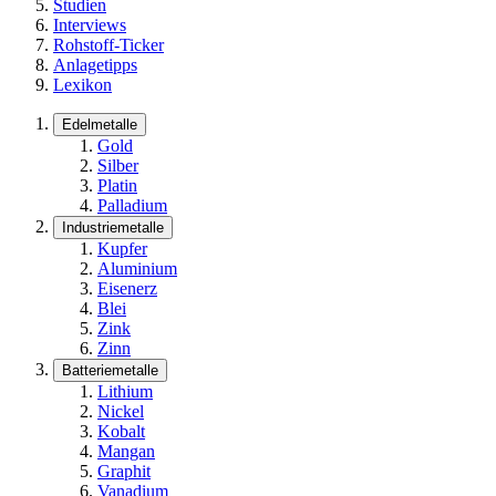
Studien
Interviews
Rohstoff-Ticker
Anlagetipps
Lexikon
Edelmetalle
Gold
Silber
Platin
Palladium
Industriemetalle
Kupfer
Aluminium
Eisenerz
Blei
Zink
Zinn
Batteriemetalle
Lithium
Nickel
Kobalt
Mangan
Graphit
Vanadium