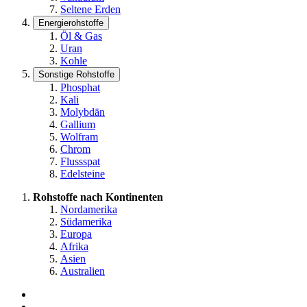
Seltene Erden
Energierohstoffe
Öl & Gas
Uran
Kohle
Sonstige Rohstoffe
Phosphat
Kali
Molybdän
Gallium
Wolfram
Chrom
Flussspat
Edelsteine
Rohstoffe nach Kontinenten
Nordamerika
Südamerika
Europa
Afrika
Asien
Australien