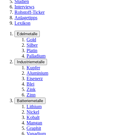
Studien
Interviews
Rohstoff-Ticker
Anlagetipps
Lexikon
Edelmetalle
Gold
Silber
Platin
Palladium
Industriemetalle
Kupfer
Aluminium
Eisenerz
Blei
Zink
Zinn
Batteriemetalle
Lithium
Nickel
Kobalt
Mangan
Graphit
Vanadium