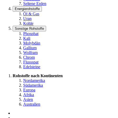
Seltene Erden
Energierohstoffe
Öl & Gas
Uran
Kohle
Sonstige Rohstoffe
Phosphat
Kali
Molybdän
Gallium
Wolfram
Chrom
Flussspat
Edelsteine
Rohstoffe nach Kontinenten
Nordamerika
Südamerika
Europa
Afrika
Asien
Australien