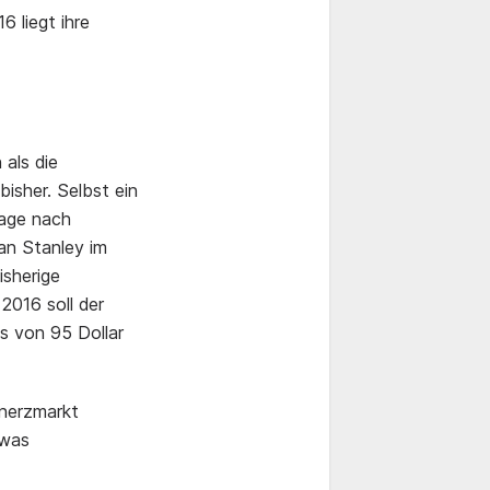
6 liegt ihre
als die
bisher. Selbst ein
rage nach
an Stanley im
isherige
2016 soll der
is von 95 Dollar
enerzmarkt
twas