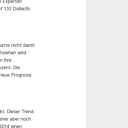
ie Experten
 1,10 Dollar/lb
atte nicht damit
ziehen wird.
n ihre
ozent. Die
e neue Prognose
.
t. Dieser Trend
isher aber noch
 2014 einen