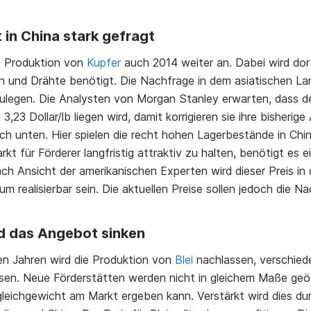
t in China stark gefragt
ie Produktion von
Kupfer
auch 2014 weiter an. Dabei wird do
n und Drähte benötigt. Die Nachfrage in dem asiatischen La
ulegen. Die Analysten von Morgan Stanley erwarten, dass de
 3,23 Dollar/lb liegen wird, damit korrigieren sie ihre bisheri
h unten. Hier spielen die recht hohen Lagerbestände in Chin
kt für Förderer langfristig attraktiv zu halten, benötigt es e
Nach Ansicht der amerikanischen Experten wird dieser Preis 
m realisierbar sein. Die aktuellen Preise sollen jedoch die N
rd das Angebot sinken
n Jahren wird die Produktion von
Blei
nachlassen, verschied
sen. Neue Förderstätten werden nicht in gleichem Maße geö
gleichgewicht am Markt ergeben kann. Verstärkt wird dies du