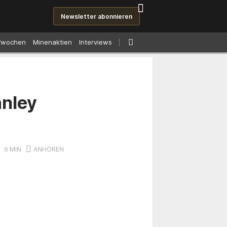
Newsletter abonnieren
fwochen
Minenaktien
Interviews
anley
6 MIN