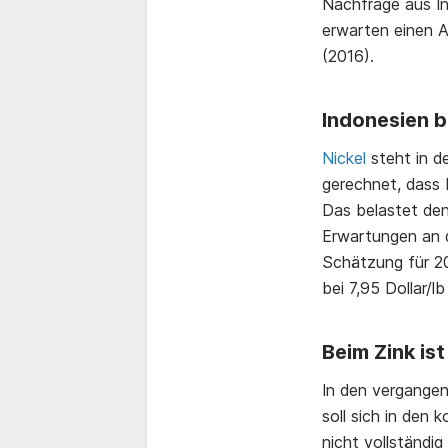
Nachfrage aus Ind
erwarten einen An
(2016).
Indonesien b
Nickel
steht in d
gerechnet, dass
Das belastet den
Erwartungen an d
Schätzung für 20
bei 7,95 Dollar/l
Beim Zink ist
In den vergange
soll sich in den
nicht vollständi