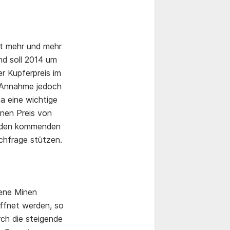
rt mehr und mehr
nd soll 2014 um
r Kupferpreis im
ge Annahme jedoch
a eine wichtige
inen Preis von
in den kommenden
achfrage stützen.
ene Minen
ffnet werden, so
rch die steigende