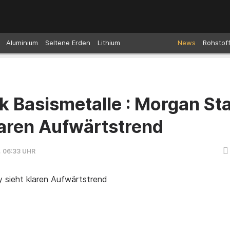
Aluminium
Seltene Erden
Lithium
News
Rohstof
k Basismetalle : Morgan St
laren Aufwärtstrend
, 06:33 UHR