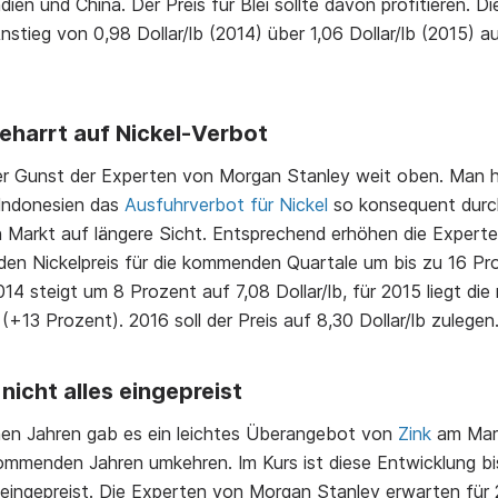
ien und China. Der Preis für Blei sollte davon profitieren. D
stieg von 0,98 Dollar/lb (2014) über 1,06 Dollar/lb (2015) auf
eharrt auf Nickel-Verbot
er Gunst der Experten von Morgan Stanley weit oben. Man h
 Indonesien das
Ausfuhrverbot für Nickel
so konsequent durch
 Markt auf längere Sicht. Entsprechend erhöhen die Experte
en Nickelpreis für die kommenden Quartale um bis zu 16 Pr
14 steigt um 8 Prozent auf 7,08 Dollar/lb, für 2015 liegt di
b (+13 Prozent). 2016 soll der Preis auf 8,30 Dollar/lb zulegen
 nicht alles eingepreist
nen Jahren gab es ein leichtes Überangebot von
Zink
am Mark
 kommenden Jahren umkehren. Im Kurs ist diese Entwicklung b
g eingepreist. Die Experten von Morgan Stanley erwarten für