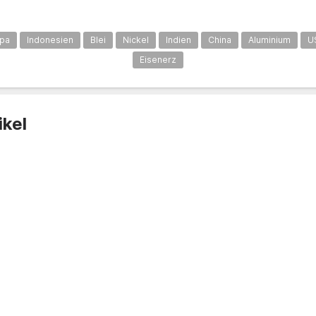
pa
Indonesien
Blei
Nickel
Indien
China
Aluminium
U
Eisenerz
ikel