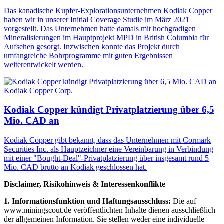
Das kanadische Kupfer-Explorationsunternehmen Kodiak Copper
haben wir in unserer Initial Coverage Studie im März 2021
vorgestellt. Das Unternehmen hatte damals mit hochgradigen
Mineralisierungen im Hauptprojekt MPD in British Columbia für
Aufsehen gesorgt. Inzwischen konnte das Projekt durch
umfangreiche Bohrprogramme mit guten Ergebnissen
weiterentwickelt werden.
Kodiak Copper Corp.
Kodiak Copper kündigt Privatplatzierung über 6,5
Mio. CAD an
Kodiak Copper gibt bekannt, dass das Unternehmen mit Cormark
Securities Inc. als Hauptzeichner eine Vereinbarung in Verbindung
mit einer "Bought-Deal"-Privatplatzierung über insgesamt rund 5
Mio. CAD brutto an Kodiak geschlossen hat.
Disclaimer, Risikohinweis & Interessenkonflikte
1. Informationsfunktion und Haftungsausschluss:
Die auf
www.miningscout.de veröffentlichten Inhalte dienen ausschließlich
der allgemeinen Information. Sie stellen weder eine individuelle