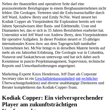
Neben der finanziellen und operativen Seite darf eine
praxisorientierte Berufsgruppe in einem Bergbauunternehmen nicht
fehlen: Die Geologen. Vertreten sind die Erdwissenschaftler durch
Jeff Ward, Andrew Berry und Emily NcNie. Ward steuert bei
Kodiak Copper als Vizepräsident für Exploration bereits seit vier
Jahren Spezialwissen über Basis- und Edelmetalle, Uran und
Diamanten bei, das er sich in 35 Jahren Berufsleben erarbeitet hat.
Unterstützt wird Jeff Ward von Andrew Berry, dem Vizepräsidenten
für operative Aufgaben. In dieser Position steuert er 35-jähriges
internationales Know-how aus dem Tagesgeschäft namhafter
Unternehmen bei. McNie bringt es in derselben Materie bereits auf
mehr als ein Jahrzehnt Erfahrung. Die Geologin war in Columbia,
Nunavut und Saskatchewan unterwegs und hat sich dabei auch
Kenntnisse in puncto Projektmanagement, Supervision, technische
Reports und Umweltanforderungen angeeignet.
Marketing-Experte Knox Henderson, Jeff Dare als Corporate
Secretary (das ist ein
Geschäftsleitungsmitglied
mit
rechtlicher
Überwachungsfunktion) und diverse unabhängige Direktoren und
Berater komplettieren das Kodiak-Copper-Team.
Kodiak Copper: Ein vielversprechender
Player am zukunftsträchtigen