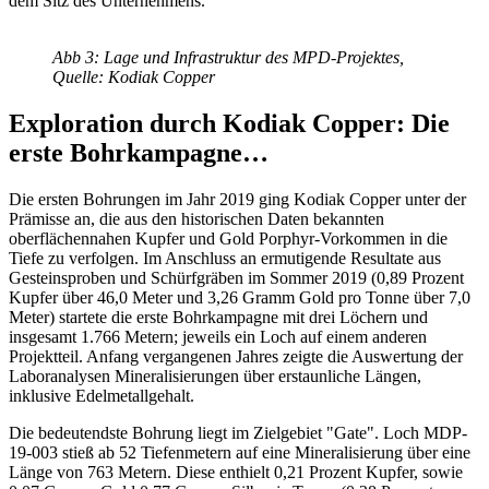
dem Sitz des Unternehmens.
Abb 3: Lage und Infrastruktur des MPD-Projektes,
Quelle: Kodiak Copper
Exploration durch Kodiak Copper: Die
erste Bohrkampagne…
Die ersten Bohrungen im Jahr 2019 ging Kodiak Copper unter der
Prämisse an, die aus den historischen Daten bekannten
oberflächennahen Kupfer und Gold Porphyr-Vorkommen in die
Tiefe zu verfolgen. Im Anschluss an ermutigende Resultate aus
Gesteinsproben und Schürfgräben im Sommer 2019 (0,89 Prozent
Kupfer über 46,0 Meter und 3,26 Gramm Gold pro Tonne über 7,0
Meter) startete die erste Bohrkampagne mit drei Löchern und
insgesamt 1.766 Metern; jeweils ein Loch auf einem anderen
Projektteil. Anfang vergangenen Jahres zeigte die Auswertung der
Laboranalysen Mineralisierungen über erstaunliche Längen,
inklusive Edelmetallgehalt.
Die bedeutendste Bohrung liegt im Zielgebiet "Gate". Loch MDP-
19-003 stieß ab 52 Tiefenmetern auf eine Mineralisierung über eine
Länge von 763 Metern. Diese enthielt 0,21 Prozent Kupfer, sowie