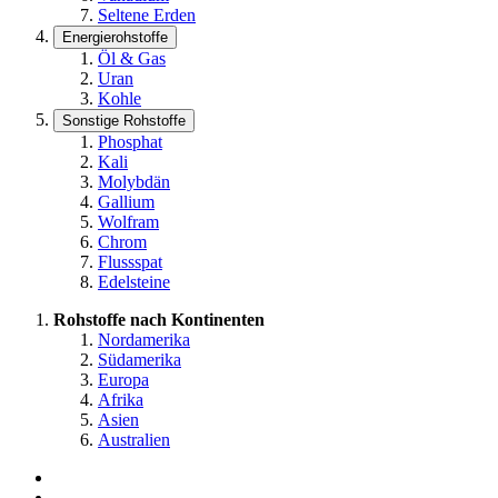
Seltene Erden
Energierohstoffe
Öl & Gas
Uran
Kohle
Sonstige Rohstoffe
Phosphat
Kali
Molybdän
Gallium
Wolfram
Chrom
Flussspat
Edelsteine
Rohstoffe nach Kontinenten
Nordamerika
Südamerika
Europa
Afrika
Asien
Australien