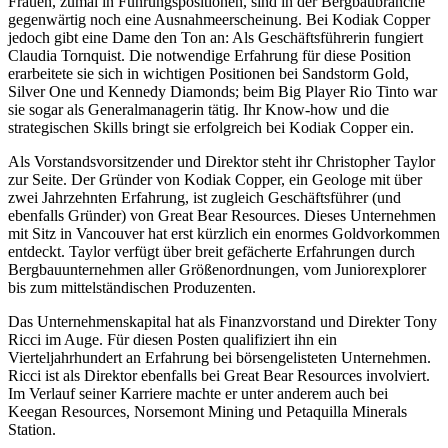
Frauen, zumal in Führungspositionen, sind in der Bergbaubranche
gegenwärtig noch eine Ausnahmeerscheinung. Bei Kodiak Copper
jedoch gibt eine Dame den Ton an: Als Geschäftsführerin fungiert
Claudia Tornquist. Die notwendige Erfahrung für diese Position
erarbeitete sie sich in wichtigen Positionen bei Sandstorm Gold,
Silver One und Kennedy Diamonds; beim Big Player Rio Tinto war
sie sogar als Generalmanagerin tätig. Ihr Know-how und die
strategischen Skills bringt sie erfolgreich bei Kodiak Copper ein.
Als Vorstandsvorsitzender und Direktor steht ihr Christopher Taylor
zur Seite. Der Gründer von Kodiak Copper, ein Geologe mit über
zwei Jahrzehnten Erfahrung, ist zugleich Geschäftsführer (und
ebenfalls Gründer) von Great Bear Resources. Dieses Unternehmen
mit Sitz in Vancouver hat erst kürzlich ein enormes Goldvorkommen
entdeckt. Taylor verfügt über breit gefächerte Erfahrungen durch
Bergbauunternehmen aller Größenordnungen, vom Juniorexplorer
bis zum mittelständischen Produzenten.
Das Unternehmenskapital hat als Finanzvorstand und Direkter Tony
Ricci im Auge. Für diesen Posten qualifiziert ihn ein
Vierteljahrhundert an Erfahrung bei börsengelisteten Unternehmen.
Ricci ist als Direktor ebenfalls bei Great Bear Resources involviert.
Im Verlauf seiner Karriere machte er unter anderem auch bei
Keegan Resources, Norsemont Mining und Petaquilla Minerals
Station.