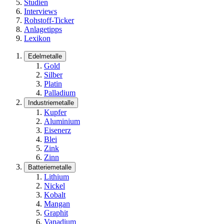
Studien
Interviews
Rohstoff-Ticker
Anlagetipps
Lexikon
Edelmetalle
Gold
Silber
Platin
Palladium
Industriemetalle
Kupfer
Aluminium
Eisenerz
Blei
Zink
Zinn
Batteriemetalle
Lithium
Nickel
Kobalt
Mangan
Graphit
Vanadium