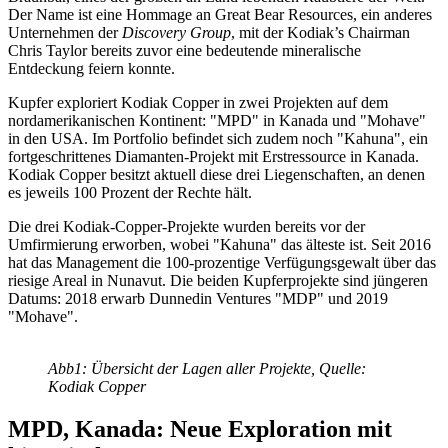
Der Name ist eine Hommage an Great Bear Resources, ein anderes
Unternehmen der
Discovery Group
, mit der Kodiak’s Chairman
Chris Taylor bereits zuvor eine bedeutende mineralische
Entdeckung feiern konnte.
Kupfer exploriert Kodiak Copper in zwei Projekten auf dem
nordamerikanischen Kontinent: "MPD" in Kanada und "Mohave"
in den USA. Im Portfolio befindet sich zudem noch "Kahuna", ein
fortgeschrittenes Diamanten-Projekt mit Erstressource in Kanada.
Kodiak Copper besitzt aktuell diese drei Liegenschaften, an denen
es jeweils 100 Prozent der Rechte hält.
Die drei Kodiak-Copper-Projekte wurden bereits vor der
Umfirmierung erworben, wobei "Kahuna" das älteste ist. Seit 2016
hat das Management die 100-prozentige Verfügungsgewalt über das
riesige Areal in Nunavut. Die beiden Kupferprojekte sind jüngeren
Datums: 2018 erwarb Dunnedin Ventures "MDP" und 2019
"Mohave".
Abb1: Übersicht der Lagen aller Projekte, Quelle:
Kodiak Copper
MPD, Kanada: Neue Exploration mit