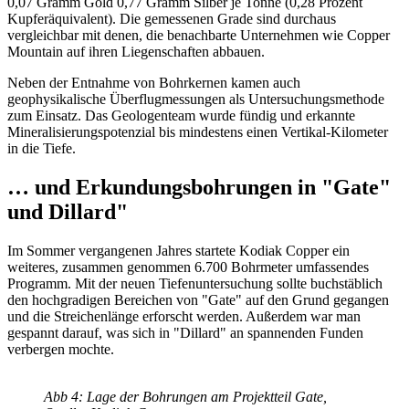
0,07 Gramm Gold 0,77 Gramm Silber je Tonne (0,28 Prozent
Kupferäquivalent). Die gemessenen Grade sind durchaus
vergleichbar mit denen, die benachbarte Unternehmen wie Copper
Mountain auf ihren Liegenschaften abbauen.
Neben der Entnahme von Bohrkernen kamen auch
geophysikalische Überflugmessungen als Untersuchungsmethode
zum Einsatz. Das Geologenteam wurde fündig und erkannte
Mineralisierungspotenzial bis mindestens einen Vertikal-Kilometer
in die Tiefe.
… und Erkundungsbohrungen in "Gate"
und Dillard"
Im Sommer vergangenen Jahres startete Kodiak Copper ein
weiteres, zusammen genommen 6.700 Bohrmeter umfassendes
Programm. Mit der neuen Tiefenuntersuchung sollte buchstäblich
den hochgradigen Bereichen von "Gate" auf den Grund gegangen
und die Streichenlänge erforscht werden. Außerdem war man
gespannt darauf, was sich in "Dillard" an spannenden Funden
verbergen mochte.
Abb 4: Lage der Bohrungen am Projektteil Gate,