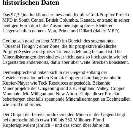
historischen Daten
Das 97,3 Quadratkilometer messende Kupfer-Gold-Porphyr Projekt
MPD in South Central British Columbia, Kanada, entstand in seiner
heutigen Form durch die Zusammenlegung dreier kleinerer
Liegenschaften namens Man, Prime und Dillard (daher: MPD).
Geologisch gesehen liegt MPD im Bereich des sogenannten
"Quesnel Trough"; einer Zone, die für prospektive alkalische
Porphyr-Systeme mit großer Tiefenausdehnung bekannt ist. Die
Mineralisierungen dort sind zwar nicht ganz so hochgradig wie bei
Lagerstätten anderenorts, dafür aber über weite Strecken konsistent.
Dementsprechend haben sich in der Gegend entlang der
Gesteinsformation neben Kodiak Copper schon lange namhafte
Kupfer-Player wie Teck Resources angesiedelt. Bekannte
Minenprojekte der Umgebung sind z.B. Highland Valley, Copper
Mountain, Mt. Milligan und New Afton. Einige dieser Projekte
beherbergen ebenfalls spannende Mineralisierungen an Edelmetallen
wie Gold und Silber.
Der Output der bereits produzierenden Minen in der Gegend liegt
bei durchschnittlich etwa 100 bis 350 Millionen Pfund
Kupferäquivalent jährlich – und das schon über Jahre hin.