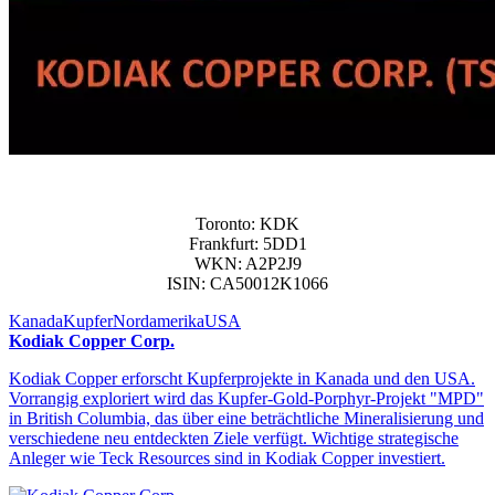
Toronto: KDK
Frankfurt: 5DD1
WKN: A2P2J9
ISIN: CA50012K1066
Kanada
Kupfer
Nordamerika
USA
Kodiak Copper Corp.
Kodiak Copper erforscht Kupferprojekte in Kanada und den USA.
Vorrangig exploriert wird das Kupfer-Gold-Porphyr-Projekt "MPD"
in British Columbia, das über eine beträchtliche Mineralisierung und
verschiedene neu entdeckten Ziele verfügt. Wichtige strategische
Anleger wie Teck Resources sind in Kodiak Copper investiert.