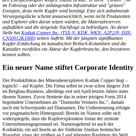
im Fahrzeug oder der anhängenden Infrastruktur und "grünen"
Energien, desto mehr Kupfer wird benötigt. Eine sich anbahnende
Versorgungslücke scheint unausweichlich, wenn nicht Produzenten
und Explorer alles daran setzen würden, die Materialreserven
aufzufüllen und die steigende Nachfrage zu befriedigen. An dieser
Stelle hat
Kodiak Copper Inc. (TSX-V: KDK, WKN: A2P2J9, ISIN:
CA50012K1066)
seinen Auftritt. Mit der jüngsten signifikanten
Kupfer-Entdeckung im kanadischen Britisch-Kolumbien
sind die
Kanadier zweifellos ein Akteur der Kupferbranche, den Investoren
kennen sollten.
Ein neuer Name stiftet Corporate Identity
Der Produktfokus des Mineralienexplorers Kodiak Copper liegt –
logisch! – auf Kupfer. Die Firma selbst ist zwar schon längere Zeit
im Bergbau-Business, allerdings erst seit April letzten Jahres unter
diesem Namen. Zuvor firmierte das in seiner jetzigen Form 2014
begründete Unternehmen als "Dunnedin Ventures Inc.", damals
noch mit Schwerpunkt auf Diamanten. Die Umbenennung erfolgte
vor pragmatischem Hintergrund: Bereits im Namen sollte sich
widerspiegeln, dass die Kupferexploration fortan der zentrale
Unternehmensgegenstand sei. Namensgebend ist auch der
Kodiakbär, ein auf Inseln an der Südküste Alaskas heimischer
Braunbär, eines der größten an Land lebenden Raubtiere der Welt.