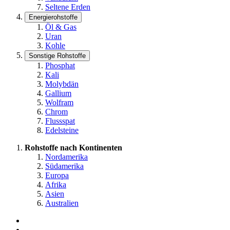
Seltene Erden
Energierohstoffe
Öl & Gas
Uran
Kohle
Sonstige Rohstoffe
Phosphat
Kali
Molybdän
Gallium
Wolfram
Chrom
Flussspat
Edelsteine
Rohstoffe nach Kontinenten
Nordamerika
Südamerika
Europa
Afrika
Asien
Australien