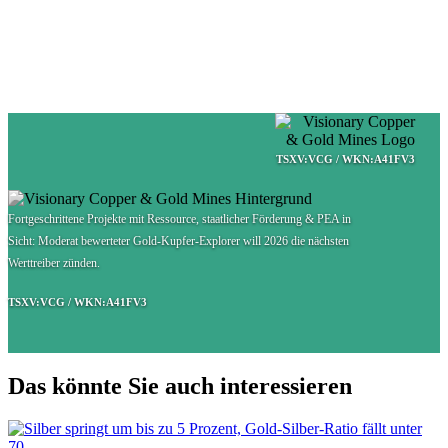
TSXV:VCG / WKN:A41FV3
Fortgeschrittene Projekte mit Ressource, staatlicher Förderung & PEA in
Sicht: Moderat bewerteter Gold-Kupfer-Explorer will 2026 die nächsten
Werttreiber zünden.
TSXV:VCG / WKN:A41FV3
Das könnte Sie auch interessieren