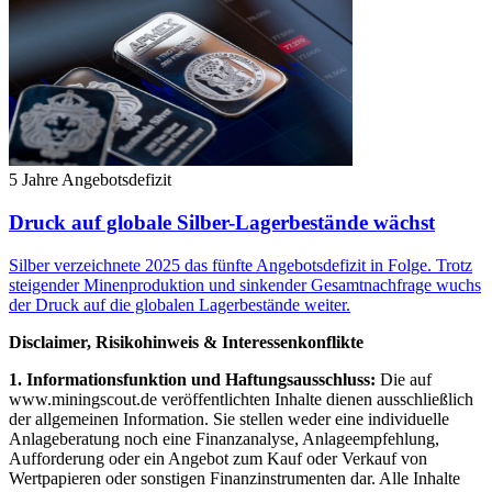
5 Jahre Angebotsdefizit
Druck auf globale Silber-Lagerbestände wächst
Silber verzeichnete 2025 das fünfte Angebotsdefizit in Folge. Trotz
steigender Minenproduktion und sinkender Gesamtnachfrage wuchs
der Druck auf die globalen Lagerbestände weiter.
Disclaimer, Risikohinweis & Interessenkonflikte
1. Informationsfunktion und Haftungsausschluss:
Die auf
www.miningscout.de veröffentlichten Inhalte dienen ausschließlich
der allgemeinen Information. Sie stellen weder eine individuelle
Anlageberatung noch eine Finanzanalyse, Anlageempfehlung,
Aufforderung oder ein Angebot zum Kauf oder Verkauf von
Wertpapieren oder sonstigen Finanzinstrumenten dar. Alle Inhalte