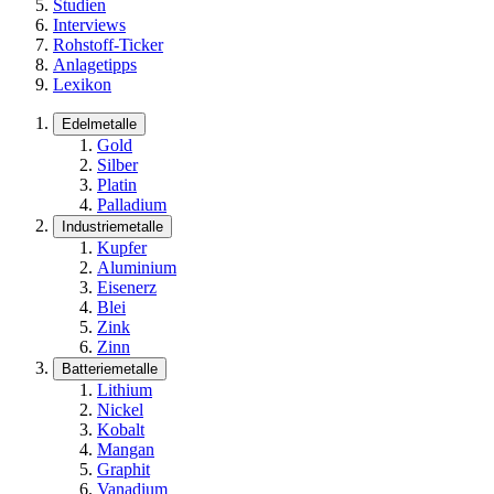
Studien
Interviews
Rohstoff-Ticker
Anlagetipps
Lexikon
Edelmetalle
Gold
Silber
Platin
Palladium
Industriemetalle
Kupfer
Aluminium
Eisenerz
Blei
Zink
Zinn
Batteriemetalle
Lithium
Nickel
Kobalt
Mangan
Graphit
Vanadium