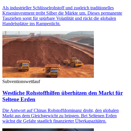
Als industrieller Schlüsselrohstoff und zugleich traditionelles
Kriseninvestment treibt Silber die Märkte um. Dieses permanente
Tauziehen sorgt für spürbare Volatilität und rückt die globalen
Handelsplätze ins Rampenlicht.
Subventionswettlauf
Westliche Rohstoffhilfen überhitzen den Markt für
Seltene Erden
Die Antwort auf Chinas Rohstoffdominanz droht, den globalen
Markt aus dem Gleichgewicht zu bringen. Bei Seltenen Erden
wächst die Gefahr staatlich finanzierter Überkapazitäten.