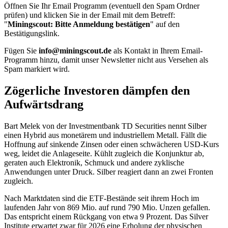
Öffnen Sie Ihr Email Programm (eventuell den Spam Ordner
prüfen) und klicken Sie in der Email mit dem Betreff:
"
Miningscout: Bitte Anmeldung bestätigen
" auf den
Bestätigungslink.
Fügen Sie
info@miningscout.de
als Kontakt in Ihrem Email-
Programm hinzu, damit unser Newsletter nicht aus Versehen als
Spam markiert wird.
Zögerliche Investoren dämpfen den
Aufwärtsdrang
Bart Melek von der Investmentbank TD Securities nennt Silber
einen Hybrid aus monetärem und industriellem Metall. Fällt die
Hoffnung auf sinkende Zinsen oder einen schwächeren USD-Kurs
weg, leidet die Anlageseite. Kühlt zugleich die Konjunktur ab,
geraten auch Elektronik, Schmuck und andere zyklische
Anwendungen unter Druck. Silber reagiert dann an zwei Fronten
zugleich.
Nach Marktdaten sind die ETF-Bestände seit ihrem Hoch im
laufenden Jahr von 869 Mio. auf rund 790 Mio. Unzen gefallen.
Das entspricht einem Rückgang von etwa 9 Prozent. Das Silver
Institute erwartet zwar für 2026 eine Erholung der physischen