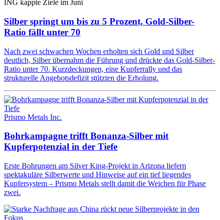
ING kappte Ziele im Juni
Silber springt um bis zu 5 Prozent, Gold-Silber-
Ratio fällt unter 70
Nach zwei schwachen Wochen erholten sich Gold und Silber
deutlich, Silber übernahm die Führung und drückte das Gold-Silber-
Ratio unter 70. Kurzdeckungen, eine Kupferrally und das
strukturelle Angebotsdefizit stützten die Erholung.
Prismo Metals Inc.
Bohrkampagne trifft Bonanza-Silber mit
Kupferpotenzial in der Tiefe
Erste Bohrungen am Silver King-Projekt in Arizona liefern
spektakuläre Silberwerte und Hinweise auf ein tief liegendes
Kupfersystem – Prismo Metals stellt damit die Weichen für Phase
zwei.