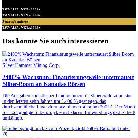
TSXV:ALEX / WKN:A3DLBX
TSXV:ALEX / WKN:A3DLBX
Jetzt informieren
TSXV:ALEX / WKN:A3DLBX
Das könnte Sie auch interessieren
Silver Hammer Mining Corp.
2400% Wachstum: Finanzierungswelle untermauert
Silber-Boom an Kanadas Börsen
Die Ausgaben kanadischer Unternehmen für Silberexploration sind
in den letzten zehn Jahren um 2.400 % gestiegen, das
durchschnittliche Finanzierungsvolumen stieg um 900 %. Der Markt
für hochgradige Silberprojekte mit klarem Entwicklungspfad ist heiß
umkämpft.