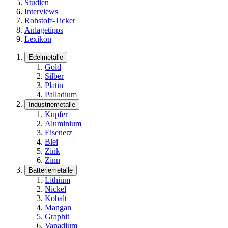
Studien
Interviews
Rohstoff-Ticker
Anlagetipps
Lexikon
Edelmetalle
Gold
Silber
Platin
Palladium
Industriemetalle
Kupfer
Aluminium
Eisenerz
Blei
Zink
Zinn
Batteriemetalle
Lithium
Nickel
Kobalt
Mangan
Graphit
Vanadium