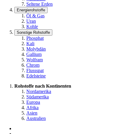
Seltene Erden
Energierohstoffe
Öl & Gas
Uran
Kohle
Sonstige Rohstoffe
Phosphat
Kali
Molybdän
Gallium
Wolfram
Chrom
Flussspat
Edelsteine
Rohstoffe nach Kontinenten
Nordamerika
Südamerika
Europa
Afrika
Asien
Australien