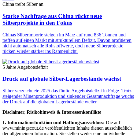
China treibt Silber an
Starke Nachfrage aus China rückt neue
Silberprojekte in den Fokus
Chinas Silberimporte steigen im März auf rund 836 Tonnen und
treffen auf einen Markt mit strukturellem Defizit. Davon profitieren
nicht automatisch alle Rohstoffwerte, doch neue Silberprojekte
rücken wieder stärker ins Rampenlicht.
5 Jahre Angebotsdefizit
Druck auf globale Silber-Lagerbestände wächst
Silber verzeichnete 2025 das fünfte Angebotsdefizit in Folge. Trotz
steigender Minenproduktion und sinkender Gesamtnachfrage wuchs
der Druck auf die globalen Lagerbestände weiter.
Disclaimer, Risikohinweis & Interessenkonflikte
1. Informationsfunktion und Haftungsausschluss:
Die auf
www.miningscout.de veröffentlichten Inhalte dienen ausschließlich
der allgemeinen Information. Sie stellen weder eine individuelle