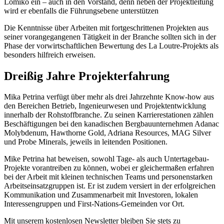
Lomiko ein – auch in den Vorstand, denn neben der Projektleitung
wird er ebenfalls die Führungsebene unterstützen
Die Kenntnisse über Arbeiten mit fortgeschrittenen Projekten aus
seiner vorangegangenen Tätigkeit in der Branche sollten sich in der
Phase der vorwirtschaftlichen Bewertung des La Loutre-Projekts als
besonders hilfreich erweisen.
Dreißig Jahre Projekterfahrung
Mika Petrina verfügt über mehr als drei Jahrzehnte Know-how aus
den Bereichen Betrieb, Ingenieurwesen und Projektentwicklung
innerhalb der Rohstoffbranche. Zu seinen Karrierestationen zählen
Beschäftigungen bei den kanadischen Bergbauunternehmen Adanac
Molybdenum, Hawthorne Gold, Adriana Resources, MAG Silver
und Probe Minerals, jeweils in leitenden Positionen.
Mike Petrina hat beweisen, sowohl Tage- als auch Untertagebau-
Projekte vorantreiben zu können, wobei er gleichermaßen erfahren
bei der Arbeit mit kleinen technischen Teams und personenstarken
Arbeitseinsatzgruppen ist. Er ist zudem versiert in der erfolgreichen
Kommunikation und Zusammenarbeit mit Investoren, lokalen
Interessengruppen und First-Nations-Gemeinden vor Ort.
Mit unserem kostenlosen Newsletter bleiben Sie stets zu