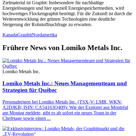
Zielmaterial ist Graphit: Insbesondere für nachhaltige
Energielösungen und hier speziell Energiespeichermedien, wird
hochwertiges Flockengraphit benötigt. Für die Zukunft ist durch die
Weiterentwicklung der grünen Technologien eine deutliche
Steigerung der Rohstoffnachfrage zu erwarten.
Kanada
Graphit
Nordamerika
Frühere News von Lomiko Metals Inc.
Lomiko Metals Inc.
Lomiko Metals Inc.: Neues Managementteam und
Strategien für Québec
Personalreigen bei Lomiko Metals Inc. (TSX-V: LMR, WKN:
A2DJKB; ISIN: CA54163Q409): Wie der Explorer aus Montréal
am Montag meldete, gibt es ab sofort ein neues Team in der
Chefetage sowie einen ...