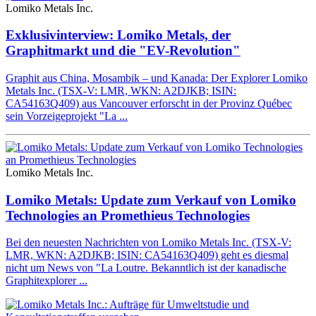
Lomiko Metals Inc.
Exklusivinterview: Lomiko Metals, der
Graphitmarkt und die "EV-Revolution"
Graphit aus China, Mosambik – und Kanada: Der Explorer Lomiko
Metals Inc. (TSX-V: LMR, WKN: A2DJKB; ISIN:
CA54163Q409) aus Vancouver erforscht in der Provinz Québec
sein Vorzeigeprojekt "La ...
Lomiko Metals Inc.
Lomiko Metals: Update zum Verkauf von Lomiko
Technologies an Promethieus Technologies
Bei den neuesten Nachrichten von Lomiko Metals Inc. (TSX-V:
LMR, WKN: A2DJKB; ISIN: CA54163Q409) geht es diesmal
nicht um News von "La Loutre. Bekanntlich ist der kanadische
Graphitexplorer ...