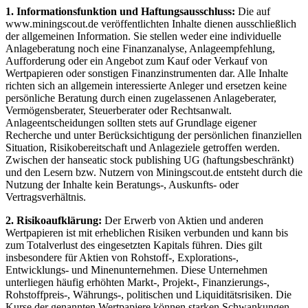
1. Informationsfunktion und Haftungsausschluss:
Die auf
www.miningscout.de veröffentlichten Inhalte dienen ausschließlich
der allgemeinen Information. Sie stellen weder eine individuelle
Anlageberatung noch eine Finanzanalyse, Anlageempfehlung,
Aufforderung oder ein Angebot zum Kauf oder Verkauf von
Wertpapieren oder sonstigen Finanzinstrumenten dar. Alle Inhalte
richten sich an allgemein interessierte Anleger und ersetzen keine
persönliche Beratung durch einen zugelassenen Anlageberater,
Vermögensberater, Steuerberater oder Rechtsanwalt.
Anlageentscheidungen sollten stets auf Grundlage eigener
Recherche und unter Berücksichtigung der persönlichen finanziellen
Situation, Risikobereitschaft und Anlageziele getroffen werden.
Zwischen der hanseatic stock publishing UG (haftungsbeschränkt)
und den Lesern bzw. Nutzern von Miningscout.de entsteht durch die
Nutzung der Inhalte kein Beratungs-, Auskunfts- oder
Vertragsverhältnis.
2. Risikoaufklärung:
Der Erwerb von Aktien und anderen
Wertpapieren ist mit erheblichen Risiken verbunden und kann bis
zum Totalverlust des eingesetzten Kapitals führen. Dies gilt
insbesondere für Aktien von Rohstoff-, Explorations-,
Entwicklungs- und Minenunternehmen. Diese Unternehmen
unterliegen häufig erhöhten Markt-, Projekt-, Finanzierungs-,
Rohstoffpreis-, Währungs-, politischen und Liquiditätsrisiken. Die
Kurse der genannten Wertpapiere können starken Schwankungen