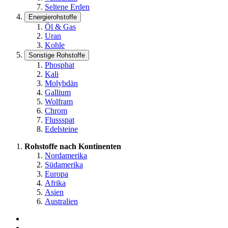
Seltene Erden
Energierohstoffe
Öl & Gas
Uran
Kohle
Sonstige Rohstoffe
Phosphat
Kali
Molybdän
Gallium
Wolfram
Chrom
Flussspat
Edelsteine
Rohstoffe nach Kontinenten
Nordamerika
Südamerika
Europa
Afrika
Asien
Australien