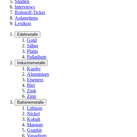
Studien
Interviews
Rohstoff-Ticker
Anlagetipps
Lexikon
Edelmetalle
Gold
Silber
Platin
Palladium
Industriemetalle
Kupfer
Aluminium
Eisenerz
Blei
Zink
Zinn
Batteriemetalle
Lithium
Nickel
Kobalt
Mangan
Graphit
Vanadium