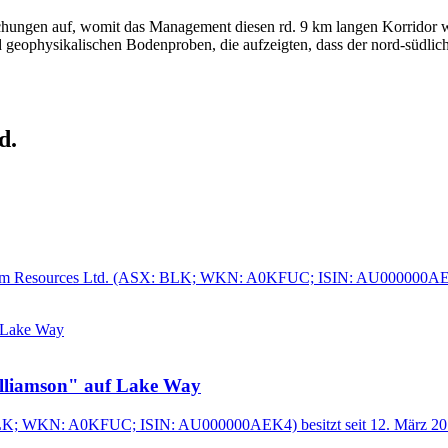
chungen auf, womit das Management diesen rd. 9 km langen Korridor w
eophysikalischen Bodenproben, die aufzeigten, dass der nord-südlic
d.
lackham Resources Ltd. (ASX: BLK; WKN: A0KFUC; ISIN: AU000000AEK
illiamson" auf Lake Way
LK; WKN: A0KFUC; ISIN: AU000000AEK4) besitzt seit 12. März 2018 m