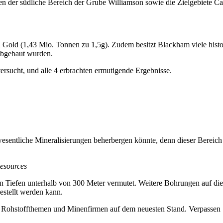
der südliche Bereich der Grube Williamson sowie die Zielgebiete Car
 Gold (1,43 Mio. Tonnen zu 1,5g). Zudem besitzt Blackham viele hist
abgebaut wurden.
ucht, und alle 4 erbrachten ermutigende Ergebnisse.
 wesentliche Mineralisierungen beherbergen könnte, denn dieser Bereich
Resources
iefen unterhalb von 300 Meter vermutet. Weitere Bohrungen auf diese
estellt werden kann.
nten Rohstoffthemen und Minenfirmen auf dem neuesten Stand. Verpass