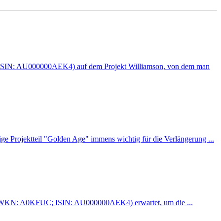
 ISIN: AU000000AEK4) auf dem Projekt Williamson, von dem man
rojektteil "Golden Age" immens wichtig für die Verlängerung ...
K; WKN: A0KFUC; ISIN: AU000000AEK4) erwartet, um die ...