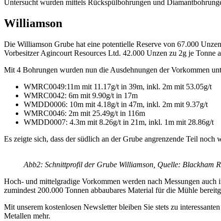
Untersucht wurden mittels Rückspülbohrungen und Diamantbohrungen 
Williamson
Die Williamson Grube hat eine potentielle Reserve von 67.000 Unzen
Vorbesitzer Agincourt Resources Ltd. 42.000 Unzen zu 2g je Tonne 
Mit 4 Bohrungen wurden nun die Ausdehnungen der Vorkommen unters
WMRC0049:11m mit 11.17g/t in 39m, inkl. 2m mit 53.05g/t
WMRC0042: 6m mit 9.90g/t in 17m
WMDD0006: 10m mit 4.18g/t in 47m, inkl. 2m mit 9.37g/t
WMRC0046: 2m mit 25.49g/t in 116m
WMDD0007: 4.3m mit 8.26g/t in 21m, inkl. 1m mit 28.86g/t
Es zeigte sich, dass der südlich an der Grube angrenzende Teil noch
Abb2: Schnittprofil der Grube Williamson, Quelle: Blackham 
Hoch- und mittelgradige Vorkommen werden nach Messungen auch in T
zumindest 200.000 Tonnen abbaubares Material für die Mühle bereitg
Mit unserem kostenlosen Newsletter bleiben Sie stets zu interessa
Metallen mehr.