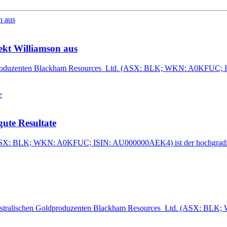
ekt Williamson aus
 Goldproduzenten Blackham Resources Ltd. (ASX: BLK; WKN: A0KFUC;
gute Resultate
ASX: BLK; WKN: A0KFUC; ISIN: AU000000AEK4) ist der hochgradige P
s australischen Goldproduzenten Blackham Resources Ltd. (ASX: BL