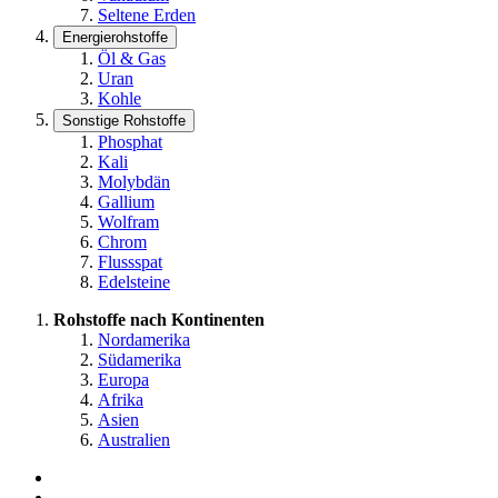
Seltene Erden
Energierohstoffe
Öl & Gas
Uran
Kohle
Sonstige Rohstoffe
Phosphat
Kali
Molybdän
Gallium
Wolfram
Chrom
Flussspat
Edelsteine
Rohstoffe nach Kontinenten
Nordamerika
Südamerika
Europa
Afrika
Asien
Australien