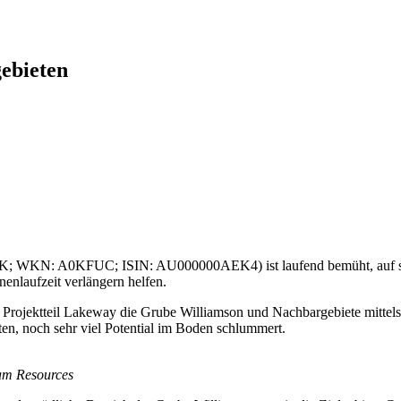
ebieten
K; WKN: A0KFUC; ISIN: AU000000AEK4) ist laufend bemüht, auf sein
nenlaufzeit verlängern helfen.
 Projektteil Lakeway die Grube Williamson und Nachbargebiete mittel
aten, noch sehr viel Potential im Boden schlummert.
ham Resources