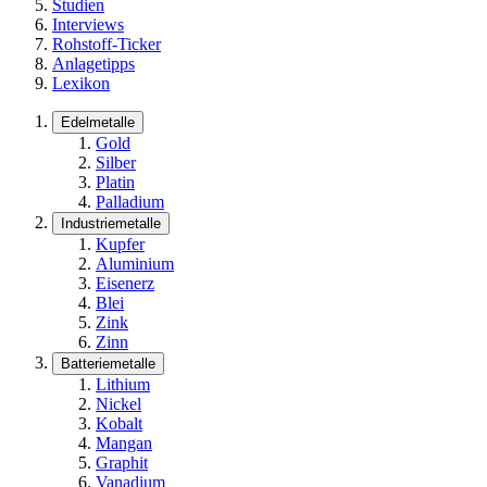
Studien
Interviews
Rohstoff-Ticker
Anlagetipps
Lexikon
Edelmetalle
Gold
Silber
Platin
Palladium
Industriemetalle
Kupfer
Aluminium
Eisenerz
Blei
Zink
Zinn
Batteriemetalle
Lithium
Nickel
Kobalt
Mangan
Graphit
Vanadium