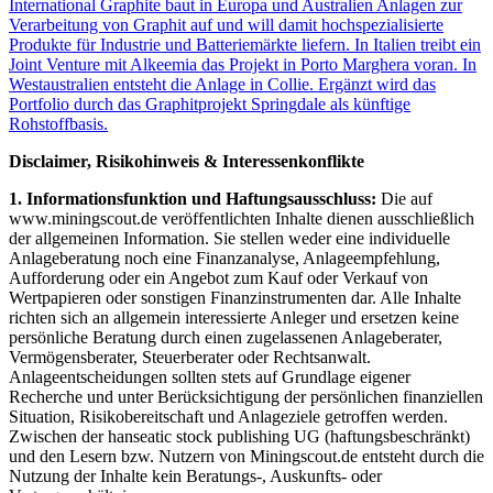
International Graphite baut in Europa und Australien Anlagen zur
Verarbeitung von Graphit auf und will damit hochspezialisierte
Produkte für Industrie und Batteriemärkte liefern. In Italien treibt ein
Joint Venture mit Alkeemia das Projekt in Porto Marghera voran. In
Westaustralien entsteht die Anlage in Collie. Ergänzt wird das
Portfolio durch das Graphitprojekt Springdale als künftige
Rohstoffbasis.
Disclaimer, Risikohinweis & Interessenkonflikte
1. Informationsfunktion und Haftungsausschluss:
Die auf
www.miningscout.de veröffentlichten Inhalte dienen ausschließlich
der allgemeinen Information. Sie stellen weder eine individuelle
Anlageberatung noch eine Finanzanalyse, Anlageempfehlung,
Aufforderung oder ein Angebot zum Kauf oder Verkauf von
Wertpapieren oder sonstigen Finanzinstrumenten dar. Alle Inhalte
richten sich an allgemein interessierte Anleger und ersetzen keine
persönliche Beratung durch einen zugelassenen Anlageberater,
Vermögensberater, Steuerberater oder Rechtsanwalt.
Anlageentscheidungen sollten stets auf Grundlage eigener
Recherche und unter Berücksichtigung der persönlichen finanziellen
Situation, Risikobereitschaft und Anlageziele getroffen werden.
Zwischen der hanseatic stock publishing UG (haftungsbeschränkt)
und den Lesern bzw. Nutzern von Miningscout.de entsteht durch die
Nutzung der Inhalte kein Beratungs-, Auskunfts- oder