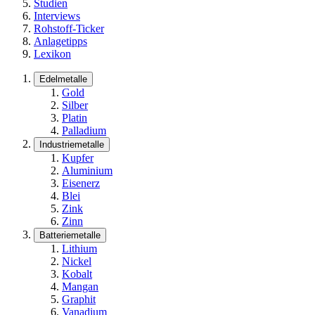
Studien
Interviews
Rohstoff-Ticker
Anlagetipps
Lexikon
Edelmetalle
Gold
Silber
Platin
Palladium
Industriemetalle
Kupfer
Aluminium
Eisenerz
Blei
Zink
Zinn
Batteriemetalle
Lithium
Nickel
Kobalt
Mangan
Graphit
Vanadium