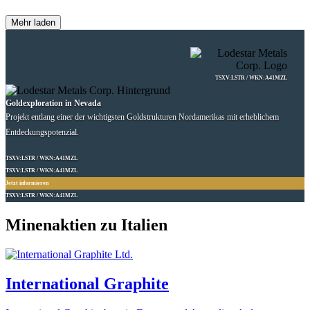
Mehr laden
TSXV:LSTR / WKN:A41MZL
Goldexploration in Nevada
Projekt entlang einer der wichtigsten Goldstrukturen Nordamerikas mit erheblichem
Entdeckungspotenzial.
TSXV:LSTR / WKN:A41MZL
TSXV:LSTR / WKN:A41MZL
Jetzt informieren
TSXV:LSTR / WKN:A41MZL
Minenaktien zu Italien
International Graphite