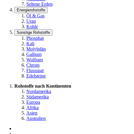
Seltene Erden
Energierohstoffe
Öl & Gas
Uran
Kohle
Sonstige Rohstoffe
Phosphat
Kali
Molybdän
Gallium
Wolfram
Chrom
Flussspat
Edelsteine
Rohstoffe nach Kontinenten
Nordamerika
Südamerika
Europa
Afrika
Asien
Australien