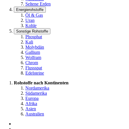
Seltene Erden
Energierohstoffe
Öl & Gas
Uran
Kohle
Sonstige Rohstoffe
Phosphat
Kali
Molybdän
Gallium
Wolfram
Chrom
Flussspat
Edelsteine
Rohstoffe nach Kontinenten
Nordamerika
Südamerika
Europa
Afrika
Asien
Australien