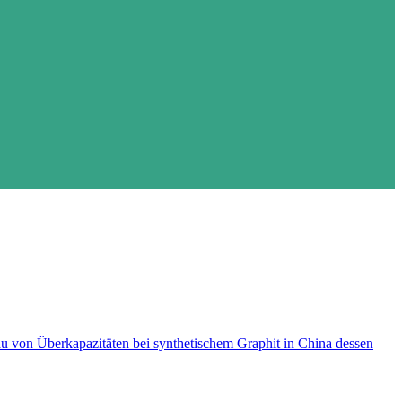
bau von Überkapazitäten bei synthetischem Graphit in China dessen