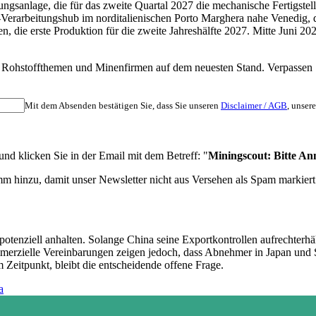
ungsanlage, die für das zweite Quartal 2027 die mechanische Fertigste
Verarbeitungshub im norditalienischen Porto Marghera nahe Venedig, 
hen, die erste Produktion für die zweite Jahreshälfte 2027. Mitte Jun
nten Rohstoffthemen und Minenfirmen auf dem neuesten Stand. Verpass
Mit dem Absenden bestätigen Sie, dass Sie unseren
Disclaimer / AGB
, unser
d klicken Sie in der Email mit dem Betreff: "
Miningscout: Bitte An
m hinzu, damit unser Newsletter nicht aus Versehen als Spam markiert
potenziell anhalten. Solange China seine Exportkontrollen aufrechterhäl
mmerzielle Vereinbarungen zeigen jedoch, dass Abnehmer in Japan und 
Zeitpunkt, bleibt die entscheidende offene Frage.
a