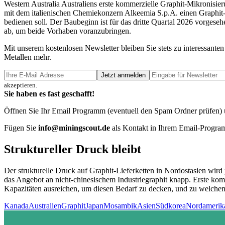
Western Australia Australiens erste kommerzielle Graphit-Mikronisier
mit dem italienischen Chemiekonzern Alkeemia S.p.A. einen Graphit-
bedienen soll. Der Baubeginn ist für das dritte Quartal 2026 vorgese
ab, um beide Vorhaben voranzubringen.
Mit unserem kostenlosen Newsletter bleiben Sie stets zu interessa
Metallen mehr.
Jetzt anmelden
akzeptieren.
Sie haben es fast geschafft!
Öffnen Sie Ihr Email Programm (eventuell den Spam Ordner prüfen) un
Fügen Sie
info@miningscout.de
als Kontakt in Ihrem Email-Program
Struktureller Druck bleibt
Der strukturelle Druck auf Graphit-Lieferketten in Nordostasien wird 
das Angebot an nicht-chinesischem Industriegraphit knapp. Erste ko
Kapazitäten ausreichen, um diesen Bedarf zu decken, und zu welchem 
Kanada
Australien
Graphit
Japan
Mosambik
Asien
Südkorea
Nordamerik