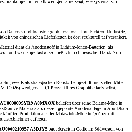
eschränkungen innerhalb weniger Jahre zeigt, wie systematisch
 Batterie- und Industriegraphit weltweit. Ihre Elektronikindustrie,
eit von chinesischen Lieferketten ist dort strukturell tief verankert.
terial dient als Anodenstoff in Lithium-Ionen-Batterien, als
hsvoll und war lange fast ausschließlich in chinesischer Hand. Nun
 jeweils als strategischen Rohstoff eingestuft und stellen Mittel
ai 2026) weniger als 0,1 Prozent ihres Graphitbedarfs selbst,
AU000000SYR9
A0MXQX
beliefert über seine Balama-Mine in
NextSource Materials ab, dessen geplante Anodenanlage in Abu Dhabi
ne künftige Produktion aus der Matawinie-Mine in Québec mit
t als Abnehmer auftreten.
AU0000210957
A3DJY5
baut derzeit in Collie im Südwesten von