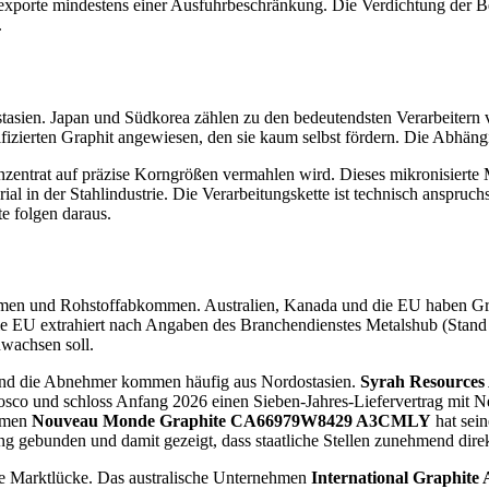
itexporte mindestens einer Ausfuhrbeschränkung. Die Verdichtung der B
.
asien. Japan und Südkorea zählen zu den bedeutendsten Verarbeitern von
fizierten Graphit angewiesen, den sie kaum selbst fördern. Die Abhängigk
nzentrat auf präzise Korngrößen vermahlen wird. Dieses mikronisierte Ma
ial in der Stahlindustrie. Die Verarbeitungskette ist technisch anspruc
e folgen daraus.
men und Rohstoffabkommen. Australien, Kanada und die EU haben Graphit
e EU extrahiert nach Angaben des Branchendienstes Metalshub (Stand M
wachsen soll.
 und die Abnehmer kommen häufig aus Nordostasien.
Syrah Resources
Posco und schloss Anfang 2026 einen Sieben-Jahres-Liefervertrag mit 
ehmen
Nouveau Monde Graphite
CA66979W8429
A3CMLY
hat sei
gebunden und damit gezeigt, dass staatliche Stellen zunehmend direk
die Marktlücke. Das australische Unternehmen
International Graphite