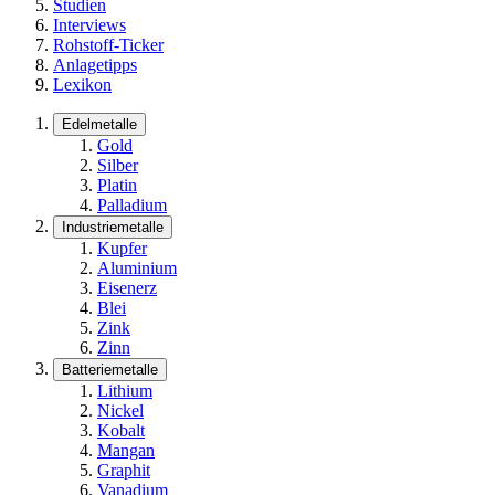
Studien
Interviews
Rohstoff-Ticker
Anlagetipps
Lexikon
Edelmetalle
Gold
Silber
Platin
Palladium
Industriemetalle
Kupfer
Aluminium
Eisenerz
Blei
Zink
Zinn
Batteriemetalle
Lithium
Nickel
Kobalt
Mangan
Graphit
Vanadium