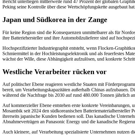
Bericht unterliegen mittlerweile rund 47 Prozent der globalen Graph
Peking seine Kontrolle über diese Wertschöpfungskette ausgebaut hat
Japan und Südkorea in der Zange
Für keine Region sind die Konsequenzen unmittelbarer als für Nordost
ihre Batteriehersteller und ihre Automobilzulieferer sind auf hochspezi
Hochspezifizierter Industriegraphit entsteht, wenn Flocken-Graphitko
Schmiermittel in der Hochleistungselektronik und als feuerfestes Mater
wächst der Wille, diese Abhängigkeit aufzulösen, und konkrete Schritt
Westliche Verarbeiter rücken vor
Auf politischer Ebene reagieren westliche Staaten mit Förderprogram
bereit, um Verarbeitungskapazitäten außerhalb Chinas aufzubauen. Di
während die Nachfrage bis 2030 auf rund 480.000 Tonnen jährlich an
Auf kommerzieller Ebene entstehen erste konkrete Vereinbarungen,
Mosambik seit 2024 den südkoreanischen Batteriematerialhersteller 
ihrerseits japanische Kunden bedienen soll. Das kanadische Untern
Abnahmeverträgen an Panasonic Energy und die kanadische Regierung 
Auch kleinere, auf Verarbeitung spezialisierte Unternehmen nutzen 