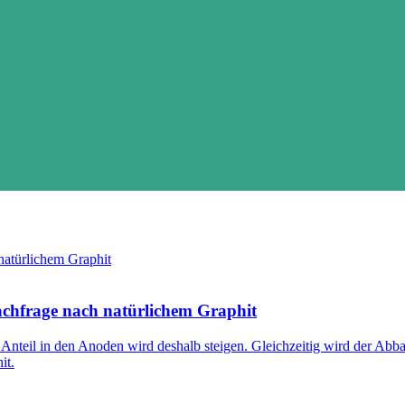
Nachfrage nach natürlichem Graphit
hr Anteil in den Anoden wird deshalb steigen. Gleichzeitig wird der Ab
it.