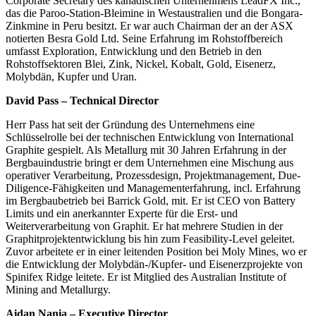
Corporate Secretary des kanadischen Unternehmens LeadFX Inc.,
das die Paroo-Station-Bleimine in Westaustralien und die Bongara-
Zinkmine in Peru besitzt. Er war auch Chairman der an der ASX
notierten Besra Gold Ltd. Seine Erfahrung im Rohstoffbereich
umfasst Exploration, Entwicklung und den Betrieb in den
Rohstoffsektoren Blei, Zink, Nickel, Kobalt, Gold, Eisenerz,
Molybdän, Kupfer und Uran.
David Pass – Technical Director
Herr Pass hat seit der Gründung des Unternehmens eine
Schlüsselrolle bei der technischen Entwicklung von International
Graphite gespielt. Als Metallurg mit 30 Jahren Erfahrung in der
Bergbauindustrie bringt er dem Unternehmen eine Mischung aus
operativer Verarbeitung, Prozessdesign, Projektmanagement, Due-
Diligence-Fähigkeiten und Managementerfahrung, incl. Erfahrung
im Bergbaubetrieb bei Barrick Gold, mit. Er ist CEO von Battery
Limits und ein anerkannter Experte für die Erst- und
Weiterverarbeitung von Graphit. Er hat mehrere Studien in der
Graphitprojektentwicklung bis hin zum Feasibility-Level geleitet.
Zuvor arbeitete er in einer leitenden Position bei Moly Mines, wo er
die Entwicklung der Molybdän-/Kupfer- und Eisenerzprojekte von
Spinifex Ridge leitete. Er ist Mitglied des Australian Institute of
Mining and Metallurgy.
Aidan Nania – Executive Director