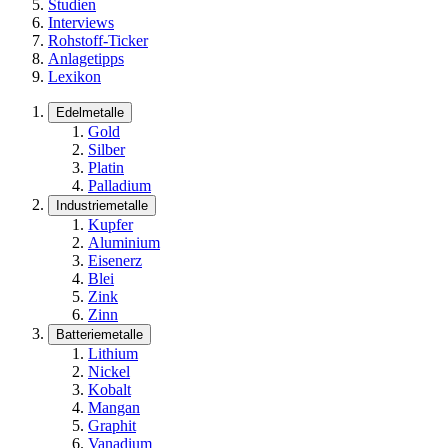
Studien
Interviews
Rohstoff-Ticker
Anlagetipps
Lexikon
Edelmetalle
Gold
Silber
Platin
Palladium
Industriemetalle
Kupfer
Aluminium
Eisenerz
Blei
Zink
Zinn
Batteriemetalle
Lithium
Nickel
Kobalt
Mangan
Graphit
Vanadium