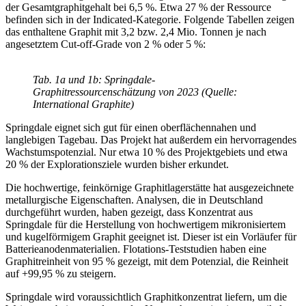
der Gesamtgraphitgehalt bei 6,5 %. Etwa 27 % der Ressource
befinden sich in der Indicated-Kategorie. Folgende Tabellen zeigen
das enthaltene Graphit mit 3,2 bzw. 2,4 Mio. Tonnen je nach
angesetztem Cut-off-Grade von 2 % oder 5 %:
Tab. 1a und 1b: Springdale-
Graphitressourcenschätzung von 2023 (Quelle:
International Graphite)
Springdale eignet sich gut für einen oberflächennahen und
langlebigen Tagebau. Das Projekt hat außerdem ein hervorragendes
Wachstumspotenzial. Nur etwa 10 % des Projektgebiets und etwa
20 % der Explorationsziele wurden bisher erkundet.
Die hochwertige, feinkörnige Graphitlagerstätte hat ausgezeichnete
metallurgische Eigenschaften. Analysen, die in Deutschland
durchgeführt wurden, haben gezeigt, dass Konzentrat aus
Springdale für die Herstellung von hochwertigem mikronisiertem
und kugelförmigem Graphit geeignet ist. Dieser ist ein Vorläufer für
Batterieanodenmaterialien. Flotations-Teststudien haben eine
Graphitreinheit von 95 % gezeigt, mit dem Potenzial, die Reinheit
auf +99,95 % zu steigern.
Springdale wird voraussichtlich Graphitkonzentrat liefern, um die