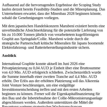
Aufbauend auf die hervorragenden Ergebnisse der Scoping Study
laufen derzeit bereits Feasibility-Studien und die Minenplanung. Das
Unternehmen erwartet, dass der Minenbau 2028 beginnen könnte,
sobald die Genehmigungen vorliegen.
Mit dem japanischen Handelskonzern Marubeni existiert bereits eine
unverbindliche Absichtserklärung für die potenzielle Lieferung von
bis zu 10.000 Tonnen jährlich von verarbeitetem kugelförmigem
Graphit aus Springdale/Collie. Marubeni würde durch die
strategische Partnerschaft kritische Mineralien für Japans boomende
Elektrofahrzeug- und Batterieherstellungsindustrie sichern.
Ausblick
International Graphite konnte aktuell im Juni 2026 eine
Privatplatzierung zu 0,04 AUD je Einheit über eine Bruttosumme
von 4,0 Mio. AUD erfolgreich schließen. Zwischenzeitlich wurde
die Summe innerhalb einer zweiten Tranche auf 4,4 Mio. AUD
erhöht. Der Erlös aus der erhöhten Platzierung soll das Alkeemia
Joint Venture beschleunigen, um eine endgültige
Investitionsentscheidung treffen und mit den ersten Arbeiten
beginnen zu können. Ferner soll die Eigenkapitalfinanzierung für
den Bau und die Inbetriebnahme der Collie-Mikronisierungsanlage
abgeschlossen werden. Außerdem unterstützen die Mittel die
Bewertung weiterer strategischer Wachstumschancen.