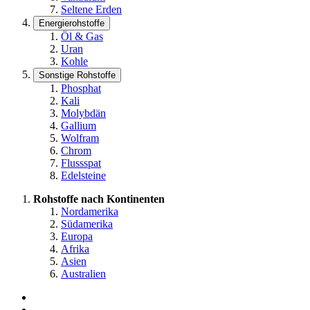
Seltene Erden
Energierohstoffe
Öl & Gas
Uran
Kohle
Sonstige Rohstoffe
Phosphat
Kali
Molybdän
Gallium
Wolfram
Chrom
Flussspat
Edelsteine
Rohstoffe nach Kontinenten
Nordamerika
Südamerika
Europa
Afrika
Asien
Australien