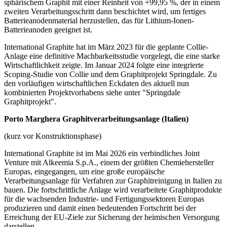
sphärischem Graphit mit einer Reinheit von +99,95 %, der in einem
zweiten Verarbeitungsschritt dann beschichtet wird, um fertiges
Batterieanodenmaterial herzustellen, das für Lithium-Ionen-
Batterieanoden geeignet ist.
International Graphite hat im März 2023 für die geplante Collie-
Anlage eine definitive Machbarkeitsstudie vorgelegt, die eine starke
Wirtschaftlichkeit zeigte. Im Januar 2024 folgte eine integrierte
Scoping-Studie von Collie und dem Graphitprojekt Springdale. Zu
den vorläufigen wirtschaftlichen Eckdaten des aktuell nun
kombinierten Projektvorhabens siehe unter "Springdale
Graphitprojekt".
Porto Marghera Graphitverarbeitungsanlage (Italien)
(kurz vor Konstruktionsphase)
International Graphite ist im Mai 2026 ein verbindliches Joint
Venture mit Alkeemia S.p.A., einem der größten Chemiehersteller
Europas, eingegangen, um eine große europäische
Verarbeitungsanlage für Verfahren zur Graphitreinigung in Italien zu
bauen. Die fortschrittliche Anlage wird verarbeitete Graphitprodukte
für die wachsenden Industrie- und Fertigungssektoren Europas
produzieren und damit einen bedeutenden Fortschritt bei der
Erreichung der EU-Ziele zur Sicherung der heimischen Versorgung
darstellen.