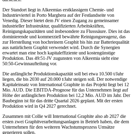
Der Standort liegt in Alkeemias erstklassigem Chemie- und
Industrieviertel in Porto Marghera auf der Festlandseite von
Venedig. Dieser bietet dem JV einen Zugang zu gemeinsamer
industrieller Infrastruktur, qualifizierten Arbeitskräften,
Reinigungskapazitäten und insbesondere zu Flusssäure. Dies ist das
dominierende und kommerziell bewährte Reinigungsreagenz, das
zur Herstellung von hochreinem Graphit bis hin zur Batteriequalität
aus natürlichem Graphit verwendet wird. Durch die Synergien
erwartet man eine hoch kapitaleffiziente und kostengünstige
Produktion. Das 49:51-JV zugunsten von Alkeemia sieht eine
50:50-Gewinnaufteilung vor.
Die anfängliche Produktionskapazität soll bei etwa 10.500 t/Jahr
liegen, die bis 2030 auf 20.000 t/Jahr steigen soll. Der notwendige
Kapitaleinsatz von International Graphite in das Projekt liegt bei 12
Mio. AUD. Die EBITDA-Prognose für das Unternehmen liegt auf
Höhe der anfänglichen Produktion bei 12,2 Mio. AUD im Jahr. Der
Baubeginn ist für das dritte Quartal 2026 geplant. Mit der ersten
Produktion wird in Q4 2027 gerechnet.
Zusammen mit Collie will International Graphite also ab 2027 die
ersten zwei Graphitverarbeitungsanlagen in Betrieb haben, die dem
Unternehmen für den weiteren Wachstumsprozess Umsätze
generieren sollen.