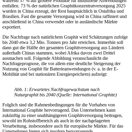
während 37 % auf gröbere Produkte für industrielle Anwendungen
entfallen. 73 % der natürlichen Graphitkonzentratversorgung 2025
wurden in China erzeugt, der Rest hauptsächlich in Ostafrika und
Brasilien. Fast die gesamte Versorgung wird in China raffiniert und
anschließend in China verwendet oder in ausländische Märkte
exportiert.
Die Nachfrage nach natürlichem Graphit wird Schätzungen zufolge
bis 2040 etwa 3,2 Mio. Tonnen pro Jahr erreichen. Immerhin soll
dann gut die Hälfte der gesamten Graphitversorgung aus Ländern
außerhalb Chinas stammen, wobei Afrika davon zwei Drittel
ausmachen soll. Folgende Abbildung veranschaulicht die
Nachfrageprognose, die vor allem eine deutliche Steigerung der
Nutzung von Graphit für Batterieanwendungen (v. a. in der E-
Mobilität und bei stationären Energiespeichern) aufzeigt:
Abb. 1: Erwartetes Nachfragewachstum nach
Naturgraphit bis 2040 (Quelle: International Graphite)
Folglich sind die Rahmenbedingungen für die Vorhaben von
International Graphite hervorragend. Das Unternehmen kann
zukünftig zu einer unabhängigeren Graphitversorgung beitragen,
sowohl im Rohstoffbereich als auch in der nachgelagerten
Verarbeitung, insbesondere auch für europäische Märkte. Für das
Unternehmen bieten sich insofern hervorragende