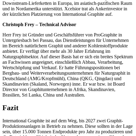
Downstream-Lieferketten in Europa, im asiatisch-pazifischen Raum
und in Nordamerika unterstützt. Xcelsior trat als Ankerinvestor in
der kürzlichen Platzierung von International Graphite auf.
Christoph Frey – Technical Advisor
Herr Frey ist Gründer und Geschäftsführer von ProGraphite in
Untergriesbach bei Passau, das Dienstleistungen für Unternehmen
im Bereich natürlichem Graphit und anderer Kohlenstoffprodukte
anbietet. Er verfügt über mehr als 30 Jahre Erfahrung im
Naturgraphitsektor. Auf dieser Basis hat er sich ein breites Spektrum
an Fachwissen angeeignet, einschließlich Abbau, Verarbeitung,
Wertschöpfung und Verkauf. Er hatte Führungspositionen bei
Bergbau- und Weiterverarbeitungsunternehmen für Naturgraphit in
Deutschland (AMG/Kropfmühl), China (QKG, Qingdao) und
Skandinavien (Skaland, Norwegen) inne. Er war bzw. ist Board
Director von Graphitunternehmen in Afrika, Skandinavien,
Brasilien, Sri Lanka, China und Australien.
Fazit
International Graphite ist auf dem Weg, bis 2027 zwei Graphit-
Produktionsanlagen in Betrieb zu nehmen. Diese sollten in der Lage
sein, über 15.000 Tonnen Endprodukte pro Jahr zu produzieren und