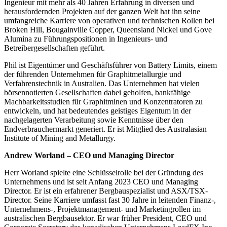
Ingenieur mit mehr als 40 Jahren Erfahrung in diversen und
herausfordernden Projekten auf der ganzen Welt hat ihn seine
umfangreiche Karriere von operativen und technischen Rollen bei
Broken Hill, Bougainville Copper, Queensland Nickel und Gove
Alumina zu Führungspositionen in Ingenieurs- und
Betreibergesellschaften geführt.
Phil ist Eigentümer und Geschäftsführer von Battery Limits, einem
der führenden Unternehmen für Graphitmetallurgie und
Verfahrenstechnik in Australien. Das Unternehmen hat vielen
börsennotierten Gesellschaften dabei geholfen, bankfähige
Machbarkeitsstudien für Graphitminen und Konzentratoren zu
entwickeln, und hat bedeutendes geistiges Eigentum in der
nachgelagerten Verarbeitung sowie Kenntnisse über den
Endverbrauchermarkt generiert. Er ist Mitglied des Australasian
Institute of Mining and Metallurgy.
Andrew Worland – CEO und Managing Director
Herr Worland spielte eine Schlüsselrolle bei der Gründung des
Unternehmens und ist seit Anfang 2023 CEO und Managing
Director. Er ist ein erfahrener Bergbauspezialist und ASX/TSX-
Director. Seine Karriere umfasst fast 30 Jahre in leitenden Finanz-,
Unternehmens-, Projektmanagement- und Marketingrollen im
australischen Bergbausektor. Er war früher President, CEO und