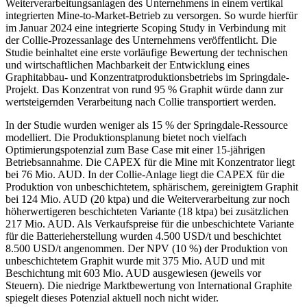
Weiterverarbeitungsanlagen des Unternehmens in einem vertikal
integrierten Mine-to-Market-Betrieb zu versorgen. So wurde hierfür
im Januar 2024 eine integrierte Scoping Study in Verbindung mit
der Collie-Prozessanlage des Unternehmens veröffentlicht. Die
Studie beinhaltet eine erste vorläufige Bewertung der technischen
und wirtschaftlichen Machbarkeit der Entwicklung eines
Graphitabbau- und Konzentratproduktionsbetriebs im Springdale-
Projekt. Das Konzentrat von rund 95 % Graphit würde dann zur
wertsteigernden Verarbeitung nach Collie transportiert werden.
In der Studie wurden weniger als 15 % der Springdale-Ressource
modelliert. Die Produktionsplanung bietet noch vielfach
Optimierungspotenzial zum Base Case mit einer 15-jährigen
Betriebsannahme. Die CAPEX für die Mine mit Konzentrator liegt
bei 76 Mio. AUD. In der Collie-Anlage liegt die CAPEX für die
Produktion von unbeschichtetem, sphärischem, gereinigtem Graphit
bei 124 Mio. AUD (20 ktpa) und die Weiterverarbeitung zur noch
höherwertigeren beschichteten Variante (18 ktpa) bei zusätzlichen
217 Mio. AUD. Als Verkaufspreise für die unbeschichtete Variante
für die Batterieherstellung wurden 4.500 USD/t und beschichtet
8.500 USD/t angenommen. Der NPV (10 %) der Produktion von
unbeschichtetem Graphit wurde mit 375 Mio. AUD und mit
Beschichtung mit 603 Mio. AUD ausgewiesen (jeweils vor
Steuern). Die niedrige Marktbewertung von International Graphite
spiegelt dieses Potenzial aktuell noch nicht wider.