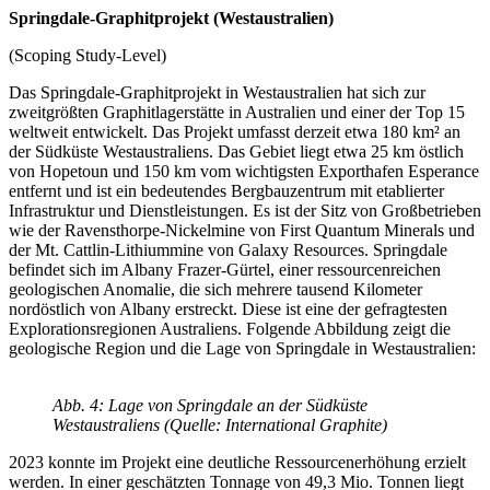
Springdale-Graphitprojekt (Westaustralien)
(Scoping Study-Level)
Das Springdale-Graphitprojekt in Westaustralien hat sich zur
zweitgrößten Graphitlagerstätte in Australien und einer der Top 15
weltweit entwickelt. Das Projekt umfasst derzeit etwa 180 km² an
der Südküste Westaustraliens. Das Gebiet liegt etwa 25 km östlich
von Hopetoun und 150 km vom wichtigsten Exporthafen Esperance
entfernt und ist ein bedeutendes Bergbauzentrum mit etablierter
Infrastruktur und Dienstleistungen. Es ist der Sitz von Großbetrieben
wie der Ravensthorpe-Nickelmine von First Quantum Minerals und
der Mt. Cattlin-Lithiummine von Galaxy Resources. Springdale
befindet sich im Albany Frazer-Gürtel, einer ressourcenreichen
geologischen Anomalie, die sich mehrere tausend Kilometer
nordöstlich von Albany erstreckt. Diese ist eine der gefragtesten
Explorationsregionen Australiens. Folgende Abbildung zeigt die
geologische Region und die Lage von Springdale in Westaustralien:
Abb. 4: Lage von Springdale an der Südküste
Westaustraliens (Quelle: International Graphite)
2023 konnte im Projekt eine deutliche Ressourcenerhöhung erzielt
werden. In einer geschätzten Tonnage von 49,3 Mio. Tonnen liegt