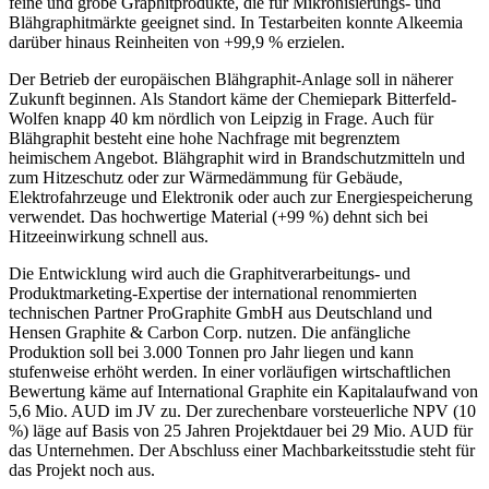
feine und grobe Graphitprodukte, die für Mikronisierungs- und
Blähgraphitmärkte geeignet sind. In Testarbeiten konnte Alkeemia
darüber hinaus Reinheiten von +99,9 % erzielen.
Der Betrieb der europäischen Blähgraphit-Anlage soll in näherer
Zukunft beginnen. Als Standort käme der Chemiepark Bitterfeld-
Wolfen knapp 40 km nördlich von Leipzig in Frage. Auch für
Blähgraphit besteht eine hohe Nachfrage mit begrenztem
heimischem Angebot. Blähgraphit wird in Brandschutzmitteln und
zum Hitzeschutz oder zur Wärmedämmung für Gebäude,
Elektrofahrzeuge und Elektronik oder auch zur Energiespeicherung
verwendet. Das hochwertige Material (+99 %) dehnt sich bei
Hitzeeinwirkung schnell aus.
Die Entwicklung wird auch die Graphitverarbeitungs- und
Produktmarketing-Expertise der international renommierten
technischen Partner ProGraphite GmbH aus Deutschland und
Hensen Graphite & Carbon Corp. nutzen. Die anfängliche
Produktion soll bei 3.000 Tonnen pro Jahr liegen und kann
stufenweise erhöht werden. In einer vorläufigen wirtschaftlichen
Bewertung käme auf International Graphite ein Kapitalaufwand von
5,6 Mio. AUD im JV zu. Der zurechenbare vorsteuerliche NPV (10
%) läge auf Basis von 25 Jahren Projektdauer bei 29 Mio. AUD für
das Unternehmen. Der Abschluss einer Machbarkeitsstudie steht für
das Projekt noch aus.