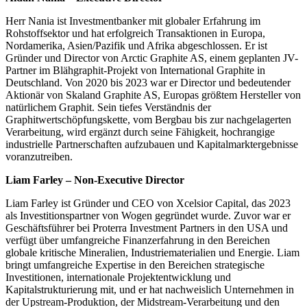
Herr Nania ist Investmentbanker mit globaler Erfahrung im
Rohstoffsektor und hat erfolgreich Transaktionen in Europa,
Nordamerika, Asien/Pazifik und Afrika abgeschlossen. Er ist
Gründer und Director von Arctic Graphite AS, einem geplanten JV-
Partner im Blähgraphit-Projekt von International Graphite in
Deutschland. Von 2020 bis 2023 war er Director und bedeutender
Aktionär von Skaland Graphite AS, Europas größtem Hersteller von
natürlichem Graphit. Sein tiefes Verständnis der
Graphitwertschöpfungskette, vom Bergbau bis zur nachgelagerten
Verarbeitung, wird ergänzt durch seine Fähigkeit, hochrangige
industrielle Partnerschaften aufzubauen und Kapitalmarktergebnisse
voranzutreiben.
Liam Farley – Non-Executive Director
Liam Farley ist Gründer und CEO von Xcelsior Capital, das 2023
als Investitionspartner von Wogen gegründet wurde. Zuvor war er
Geschäftsführer bei Proterra Investment Partners in den USA und
verfügt über umfangreiche Finanzerfahrung in den Bereichen
globale kritische Mineralien, Industriematerialien und Energie. Liam
bringt umfangreiche Expertise in den Bereichen strategische
Investitionen, internationale Projektentwicklung und
Kapitalstrukturierung mit, und er hat nachweislich Unternehmen in
der Upstream-Produktion, der Midstream-Verarbeitung und den