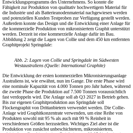
Entwicklungsprogramms des Unternehmens. So konnte die
Fähigkeit zur Produktion von qualitativ hochwertigem Material für
die Industrie und als Batterieanodenmaterial nachgewiesen werden
und potenziellen Kunden Testproben zur Verfügung gestellt werden.
Außerdem konnte das Design und die Entwicklung einer Anlage für
die kommerzielle Produktion von mikronisiertem Graphit unterstützt
werden. Derzeit ist eine kommerzielle Anlage dafür im Bau.
Abbildung 2 zeigt die Lagen von Collie und dem 450 km entfernten
Graphitprojekt Springdale:
Abb. 2: Lagen von Collie und Springdale im Südwesten
Westaustraliens (Quelle: International Graphite)
Die Entwicklung der ersten kommerziellen Mikronisierungsanlage
Australiens ist, wie erwähnt, nun im Gange. Die erste Phase wird
eine nominale Kapazität von 4.000 Tonnen pro Jahr haben, während
die zweite Phase die Produktion auf 7.500 Tonnen voraussichtlich
fast verdoppeln wird. Die Anlage soll ab Q3 2027 in Betrieb gehen.
Bis zur eigenen Graphitproduktion aus Springdale soll
Flockengraphit von Drittanbietern verwendet werden. Die Collie-
Anlage wird Graphitkonzentrate verwenden, um eine Reihe von
Produkten sowohl mit 95 % als auch mit 99 % Reinheit in
verschiedenen Größen herzustellen. Wichtiges Ziel aber ist die
Produktion von zunächst unbeschichtetem, mikronisiertem,