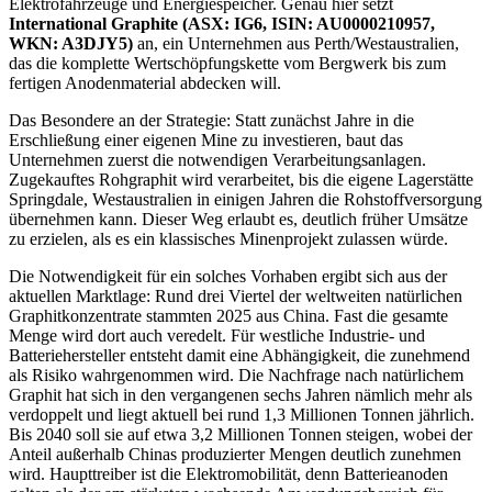
Elektrofahrzeuge und Energiespeicher. Genau hier setzt
International Graphite (ASX: IG6, ISIN: AU0000210957,
WKN: A3DJY5)
an, ein Unternehmen aus Perth/Westaustralien,
das die komplette Wertschöpfungskette vom Bergwerk bis zum
fertigen Anodenmaterial abdecken will.
Das Besondere an der Strategie: Statt zunächst Jahre in die
Erschließung einer eigenen Mine zu investieren, baut das
Unternehmen zuerst die notwendigen Verarbeitungsanlagen.
Zugekauftes Rohgraphit wird verarbeitet, bis die eigene Lagerstätte
Springdale, Westaustralien in einigen Jahren die Rohstoffversorgung
übernehmen kann. Dieser Weg erlaubt es, deutlich früher Umsätze
zu erzielen, als es ein klassisches Minenprojekt zulassen würde.
Die Notwendigkeit für ein solches Vorhaben ergibt sich aus der
aktuellen Marktlage: Rund drei Viertel der weltweiten natürlichen
Graphitkonzentrate stammten 2025 aus China. Fast die gesamte
Menge wird dort auch veredelt. Für westliche Industrie- und
Batteriehersteller entsteht damit eine Abhängigkeit, die zunehmend
als Risiko wahrgenommen wird. Die Nachfrage nach natürlichem
Graphit hat sich in den vergangenen sechs Jahren nämlich mehr als
verdoppelt und liegt aktuell bei rund 1,3 Millionen Tonnen jährlich.
Bis 2040 soll sie auf etwa 3,2 Millionen Tonnen steigen, wobei der
Anteil außerhalb Chinas produzierter Mengen deutlich zunehmen
wird. Haupttreiber ist die Elektromobilität, denn Batterieanoden