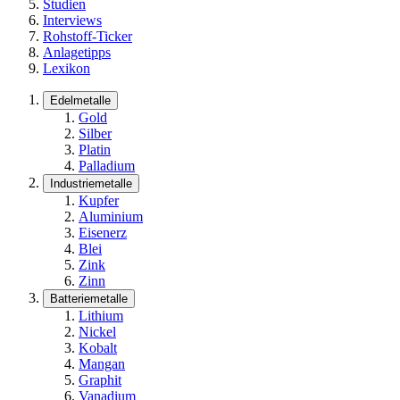
Studien
Interviews
Rohstoff-Ticker
Anlagetipps
Lexikon
Edelmetalle
Gold
Silber
Platin
Palladium
Industriemetalle
Kupfer
Aluminium
Eisenerz
Blei
Zink
Zinn
Batteriemetalle
Lithium
Nickel
Kobalt
Mangan
Graphit
Vanadium