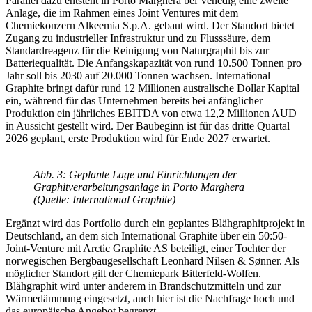
Parallel dazu entsteht in Porto Marghera bei Venedig eine zweite
Anlage, die im Rahmen eines Joint Ventures mit dem
Chemiekonzern Alkeemia S.p.A. gebaut wird. Der Standort bietet
Zugang zu industrieller Infrastruktur und zu Flusssäure, dem
Standardreagenz für die Reinigung von Naturgraphit bis zur
Batteriequalität. Die Anfangskapazität von rund 10.500 Tonnen pro
Jahr soll bis 2030 auf 20.000 Tonnen wachsen. International
Graphite bringt dafür rund 12 Millionen australische Dollar Kapital
ein, während für das Unternehmen bereits bei anfänglicher
Produktion ein jährliches EBITDA von etwa 12,2 Millionen AUD
in Aussicht gestellt wird. Der Baubeginn ist für das dritte Quartal
2026 geplant, erste Produktion wird für Ende 2027 erwartet.
Abb. 3: Geplante Lage und Einrichtungen der
Graphitverarbeitungsanlage in Porto Marghera
(Quelle: International Graphite)
Ergänzt wird das Portfolio durch ein geplantes Blähgraphitprojekt in
Deutschland, an dem sich International Graphite über ein 50:50-
Joint-Venture mit Arctic Graphite AS beteiligt, einer Tochter der
norwegischen Bergbaugesellschaft Leonhard Nilsen & Sønner. Als
möglicher Standort gilt der Chemiepark Bitterfeld-Wolfen.
Blähgraphit wird unter anderem in Brandschutzmitteln und zur
Wärmedämmung eingesetzt, auch hier ist die Nachfrage hoch und
das europäische Angebot begrenzt.