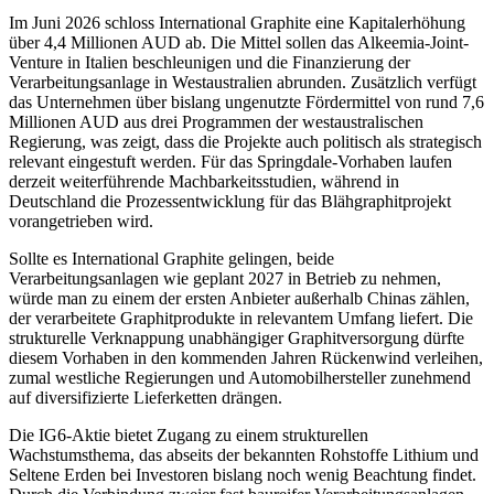
Im Juni 2026 schloss International Graphite eine Kapitalerhöhung
über 4,4 Millionen AUD ab. Die Mittel sollen das Alkeemia-Joint-
Venture in Italien beschleunigen und die Finanzierung der
Verarbeitungsanlage in Westaustralien abrunden. Zusätzlich verfügt
das Unternehmen über bislang ungenutzte Fördermittel von rund 7,6
Millionen AUD aus drei Programmen der westaustralischen
Regierung, was zeigt, dass die Projekte auch politisch als strategisch
relevant eingestuft werden. Für das Springdale-Vorhaben laufen
derzeit weiterführende Machbarkeitsstudien, während in
Deutschland die Prozessentwicklung für das Blähgraphitprojekt
vorangetrieben wird.
Sollte es International Graphite gelingen, beide
Verarbeitungsanlagen wie geplant 2027 in Betrieb zu nehmen,
würde man zu einem der ersten Anbieter außerhalb Chinas zählen,
der verarbeitete Graphitprodukte in relevantem Umfang liefert. Die
strukturelle Verknappung unabhängiger Graphitversorgung dürfte
diesem Vorhaben in den kommenden Jahren Rückenwind verleihen,
zumal westliche Regierungen und Automobilhersteller zunehmend
auf diversifizierte Lieferketten drängen.
Die IG6-Aktie bietet Zugang zu einem strukturellen
Wachstumsthema, das abseits der bekannten Rohstoffe Lithium und
Seltene Erden bei Investoren bislang noch wenig Beachtung findet.