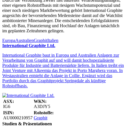
Durch die Verbindung zweier fast baureifer Verarbeitungsanlagen,
einer eigenen Rohstoffbasis mit riesigem Wachstumspotenzial und
einer noch niedrigen Marktbewertung gehört International Graphite
angesichts der bevorstehenden Meilensteine damit auf die Watchlist
ambitionierter Minenanleger. Die entscheidenden Erfolgsfaktoren
sind, ob Bau, Finanzierung und Hochlauf der Anlagen tatsächlich
im geplanten Zeitrahmen gelingen.
Europa
Australien
Graphit
Italien
International Graphite Ltd.
International Graphite baut in Europa und Australien Anlagen zur
Verarbeitung von Graphit auf und will damit hochspezialisierte
Produkte für Industrie und Batteriemärkte liefern. In Italien treibt ein
Joint Venture mit Alkeemia das Projekt in Porto Marghera voran. In
Westaustralien entsteht die Anlage in Collie. Ergänzt wird das
Portfolio durch das Graphitprojekt Springdale als künftige
Rohstoffbasis.
ASX:
WKN:
IG6
A3DJY5
ISIN:
Rohstoffe:
AU0000210957
Graphit
Studien & Präsentationen