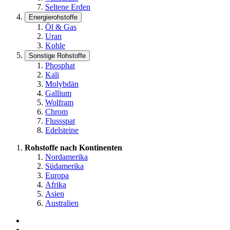
Seltene Erden
Energierohstoffe
Öl & Gas
Uran
Kohle
Sonstige Rohstoffe
Phosphat
Kali
Molybdän
Gallium
Wolfram
Chrom
Flussspat
Edelsteine
Rohstoffe nach Kontinenten
Nordamerika
Südamerika
Europa
Afrika
Asien
Australien