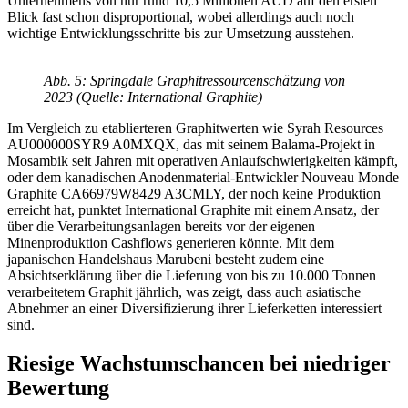
Unternehmens von nur rund 10,5 Millionen AUD auf den ersten
Blick fast schon disproportional, wobei allerdings auch noch
wichtige Entwicklungsschritte bis zur Umsetzung ausstehen.
Abb. 5: Springdale Graphitressourcenschätzung von
2023 (Quelle: International Graphite)
Im Vergleich zu etablierteren Graphitwerten wie Syrah Resources
AU000000SYR9
A0MXQX
, das mit seinem Balama-Projekt in
Mosambik seit Jahren mit operativen Anlaufschwierigkeiten kämpft,
oder dem kanadischen Anodenmaterial-Entwickler Nouveau Monde
Graphite
CA66979W8429
A3CMLY
, der noch keine Produktion
erreicht hat, punktet International Graphite mit einem Ansatz, der
über die Verarbeitungsanlagen bereits vor der eigenen
Minenproduktion Cashflows generieren könnte. Mit dem
japanischen Handelshaus Marubeni besteht zudem eine
Absichtserklärung über die Lieferung von bis zu 10.000 Tonnen
verarbeitetem Graphit jährlich, was zeigt, dass auch asiatische
Abnehmer an einer Diversifizierung ihrer Lieferketten interessiert
sind.
Riesige Wachstumschancen bei niedriger
Bewertung