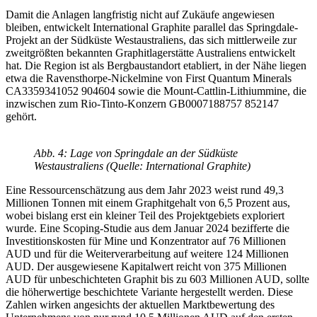
Damit die Anlagen langfristig nicht auf Zukäufe angewiesen
bleiben, entwickelt International Graphite parallel das Springdale-
Projekt an der Südküste Westaustraliens, das sich mittlerweile zur
zweitgrößten bekannten Graphitlagerstätte Australiens entwickelt
hat. Die Region ist als Bergbaustandort etabliert, in der Nähe liegen
etwa die Ravensthorpe-Nickelmine von First Quantum Minerals
CA3359341052
904604
sowie die Mount-Cattlin-Lithiummine, die
inzwischen zum Rio-Tinto-Konzern
GB0007188757
852147
gehört.
Abb. 4: Lage von Springdale an der Südküste
Westaustraliens (Quelle: International Graphite)
Eine Ressourcenschätzung aus dem Jahr 2023 weist rund 49,3
Millionen Tonnen mit einem Graphitgehalt von 6,5 Prozent aus,
wobei bislang erst ein kleiner Teil des Projektgebiets exploriert
wurde. Eine Scoping-Studie aus dem Januar 2024 bezifferte die
Investitionskosten für Mine und Konzentrator auf 76 Millionen
AUD und für die Weiterverarbeitung auf weitere 124 Millionen
AUD. Der ausgewiesene Kapitalwert reicht von 375 Millionen
AUD für unbeschichteten Graphit bis zu 603 Millionen AUD, sollte
die höherwertige beschichtete Variante hergestellt werden. Diese
Zahlen wirken angesichts der aktuellen Marktbewertung des