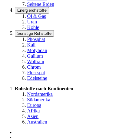
Seltene Erden
Energierohstoffe
Öl & Gas
Uran
Kohle
Sonstige Rohstoffe
Phosphat
Kali
Molybdän
Gallium
Wolfram
Chrom
Flussspat
Edelsteine
Rohstoffe nach Kontinenten
Nordamerika
Südamerika
Europa
Afrika
Asien
Australien