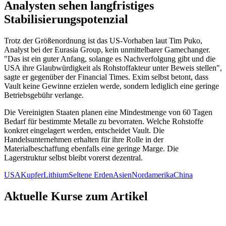
Analysten sehen langfristiges
Stabilisierungspotenzial
Trotz der Größenordnung ist das US-Vorhaben laut Tim Puko,
Analyst bei der Eurasia Group, kein unmittelbarer Gamechanger.
"Das ist ein guter Anfang, solange es Nachverfolgung gibt und die
USA ihre Glaubwürdigkeit als Rohstoffakteur unter Beweis stellen",
sagte er gegenüber der Financial Times. Exim selbst betont, dass
Vault keine Gewinne erzielen werde, sondern lediglich eine geringe
Betriebsgebühr verlange.
Die Vereinigten Staaten planen eine Mindestmenge von 60 Tagen
Bedarf für bestimmte Metalle zu bevorraten. Welche Rohstoffe
konkret eingelagert werden, entscheidet Vault. Die
Handelsunternehmen erhalten für ihre Rolle in der
Materialbeschaffung ebenfalls eine geringe Marge. Die
Lagerstruktur selbst bleibt vorerst dezentral.
USA
Kupfer
Lithium
Seltene Erden
Asien
Nordamerika
China
Aktuelle Kurse zum Artikel