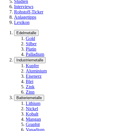
Studien
Interviews
Rohstoff-Ticker
Anlagetipps
Lexikon
Edelmetalle
Gold
Silber
Platin
Palladium
Industriemetalle
Kupfer
Aluminium
Eisenerz
Blei
Zink
Zinn
Batteriemetalle
Lithium
Nickel
Kobalt
Mangan
Graphit
Vanadium