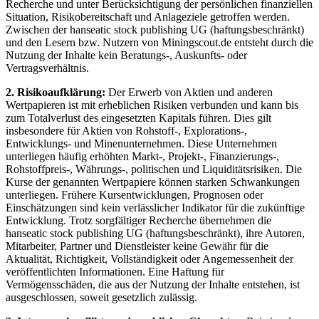
Recherche und unter Berücksichtigung der persönlichen finanziellen
Situation, Risikobereitschaft und Anlageziele getroffen werden.
Zwischen der hanseatic stock publishing UG (haftungsbeschränkt)
und den Lesern bzw. Nutzern von Miningscout.de entsteht durch die
Nutzung der Inhalte kein Beratungs-, Auskunfts- oder
Vertragsverhältnis.
2. Risikoaufklärung:
Der Erwerb von Aktien und anderen
Wertpapieren ist mit erheblichen Risiken verbunden und kann bis
zum Totalverlust des eingesetzten Kapitals führen. Dies gilt
insbesondere für Aktien von Rohstoff-, Explorations-,
Entwicklungs- und Minenunternehmen. Diese Unternehmen
unterliegen häufig erhöhten Markt-, Projekt-, Finanzierungs-,
Rohstoffpreis-, Währungs-, politischen und Liquiditätsrisiken. Die
Kurse der genannten Wertpapiere können starken Schwankungen
unterliegen. Frühere Kursentwicklungen, Prognosen oder
Einschätzungen sind kein verlässlicher Indikator für die zukünftige
Entwicklung. Trotz sorgfältiger Recherche übernehmen die
hanseatic stock publishing UG (haftungsbeschränkt), ihre Autoren,
Mitarbeiter, Partner und Dienstleister keine Gewähr für die
Aktualität, Richtigkeit, Vollständigkeit oder Angemessenheit der
veröffentlichten Informationen. Eine Haftung für
Vermögensschäden, die aus der Nutzung der Inhalte entstehen, ist
ausgeschlossen, soweit gesetzlich zulässig.