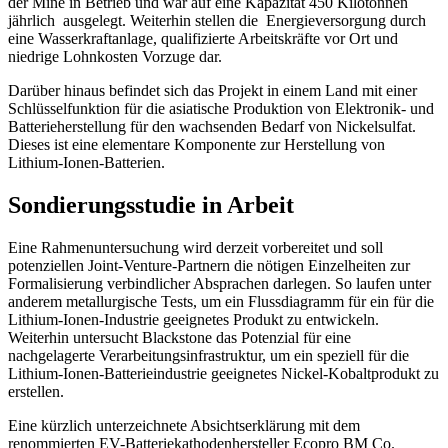
der Mine in Betrieb und war auf eine Kapazität 450 Kilotonnen
jährlich ausgelegt. Weiterhin stellen die Energieversorgung durch
eine Wasserkraftanlage, qualifizierte Arbeitskräfte vor Ort und
niedrige Lohnkosten Vorzuge dar.
Darüber hinaus befindet sich das Projekt in einem Land mit einer
Schlüsselfunktion für die asiatische Produktion von Elektronik- und
Batterieherstellung für den wachsenden Bedarf von Nickelsulfat.
Dieses ist eine elementare Komponente zur Herstellung von
Lithium-Ionen-Batterien.
Sondierungsstudie in Arbeit
Eine Rahmenuntersuchung wird derzeit vorbereitet und soll
potenziellen Joint-Venture-Partnern die nötigen Einzelheiten zur
Formalisierung verbindlicher Absprachen darlegen. So laufen unter
anderem metallurgische Tests, um ein Flussdiagramm für ein für die
Lithium-Ionen-Industrie geeignetes Produkt zu entwickeln.
Weiterhin untersucht Blackstone das Potenzial für eine
nachgelagerte Verarbeitungsinfrastruktur, um ein speziell für die
Lithium-Ionen-Batterieindustrie geeignetes Nickel-Kobaltprodukt zu
erstellen.
Eine kürzlich unterzeichnete Absichtserklärung mit dem
renommierten EV-Batteriekathodenhersteller Ecopro BM Co.