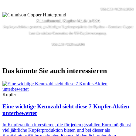
TSX:GCU / WKN:A40TP4
Zukunftsmetall Kupfer: Made in USA
Kupferproduktion gestartet, großskaliges Tagebauprojekt in der Pipeline – Gunnison Copper
baut die nächste Generation der US-Kupferversorgung.
TSX:GCU / WKN:A40TP4
Das könnte Sie auch interessieren
Kupfer
Eine wichtige Kennzahl sieht diese 7 Kupfer-Aktien
unterbewertet
In Kupferaktien investieren, die für jeden gezahlten Euro möglichst
viel jährliche Kupferproduktion bieten und bei dieser als
Kapitalintensität bezeichneten Kennzahl deutlich unter dem