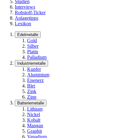
Studien
Interviews
Rohstoff-Ticker
Anlagetipps
Lexikon
Edelmetalle
Gold
Silber
Platin
Palladium
Industriemetalle
Kupfer
Aluminium
Eisenerz
Blei
Zink
Zinn
Batteriemetalle
Lithium
Nickel
Kobalt
Mangan
Graphit
Vanadium