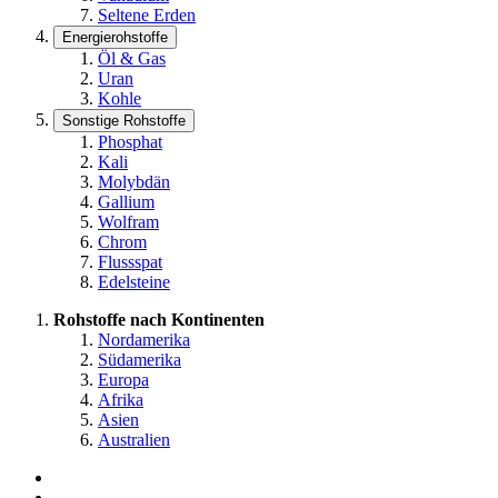
Seltene Erden
Energierohstoffe
Öl & Gas
Uran
Kohle
Sonstige Rohstoffe
Phosphat
Kali
Molybdän
Gallium
Wolfram
Chrom
Flussspat
Edelsteine
Rohstoffe nach Kontinenten
Nordamerika
Südamerika
Europa
Afrika
Asien
Australien