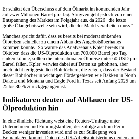
Er schätzt den Überschuss auf dem Ölmarkt im kommenden Jahr
auf zwei Millionen Barrel pro Tag. Struyven geht jedoch von einer
Entspannung des Marktes im Folgejahr aus, da 2026 "die letzte
große Ölangebotswelle sein wird, die der Markt verarbeiten muss."
Manches spricht dafür, dass es bereits bei moderat sinkenden
Ölpreisen schneller zu einem Abbau des Angebotsüberhangs
kommen könnte. So warnte das Analysehaus Kpler bereits im
Oktober, dass die US-Ölproduktion um 700.000 Barrel pro Tag
sinken könnte, sollten die internationalen Ölpreise unter 60 USD pro
Barrel fallen. Kpler verwies dabei auf Daten zu gebohrten, aber
noch nicht fertiggestellten Bohrlöchern, die zeigen, dass der Bestand
dieser Bohrlöcher in wichtigen Fördergebieten wie Bakken in North
Dakota und Montana und Eagle Ford in Texas seit Anfang 2025 um
25 bis 30 % zurückgegangen ist.
Indikatoren deuten auf Abflauen der US-
Ölproduktion hin
In eine ähnliche Richtung weist eine Reuters-Umfrage unter
Unternehmen und Führungskräften, der zufolge auch im Perm
Becken weniger investiert wird und es zur Stilllegung von
Bohranlagen kommt. Daten des US-Arbeitsministeriums deuten auf