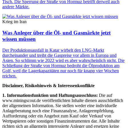
Tisch. Die Sperrung der Straße von Hormuz betrifft derweil auch
andere Märkte.
Krieg im Iran
Was Anleger über die Öl- und Gasmärkte jetzt
wissen müssen
Der Produktionsausfall in Katar wirbelt den LNG-Markt
durcheinander und treibt die Gaspreise vor allem in Europa und
Asien. So schlimm wie 2022 wird es aber wahrscheinlich nicht. Die
Schließung der Straße von Hormuz bedroht die Ölproduktion am
Golf, weil die Lagerkapazitäten nur noch für knapp vier Wochen
reichen.
Disclaimer, Risikohinweis & Interessenkonflikte
1. Informationsfunktion und Haftungsausschluss:
Die auf
www.miningscout.de veröffentlichten Inhalte dienen ausschließlich
der allgemeinen Information. Sie stellen weder eine individuelle
Anlageberatung noch eine Finanzanalyse, Anlageempfehlung,
Aufforderung oder ein Angebot zum Kauf oder Verkauf von
Wertpapieren oder sonstigen Finanzinstrumenten dar. Alle Inhalte
richten sich an allgemein interessierte Anleger und ersetzen keine