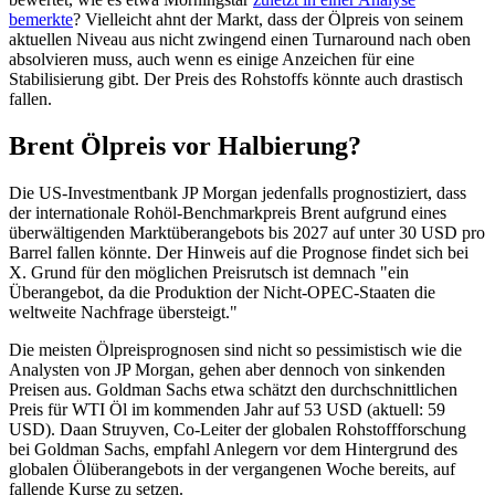
bemerkte
? Vielleicht ahnt der Markt, dass der Ölpreis von seinem
aktuellen Niveau aus nicht zwingend einen Turnaround nach oben
absolvieren muss, auch wenn es einige Anzeichen für eine
Stabilisierung gibt. Der Preis des Rohstoffs könnte auch drastisch
fallen.
Brent Ölpreis vor Halbierung?
Die US-Investmentbank JP Morgan jedenfalls prognostiziert, dass
der internationale Rohöl-Benchmarkpreis Brent aufgrund eines
überwältigenden Marktüberangebots bis 2027 auf unter 30 USD pro
Barrel fallen könnte. Der Hinweis auf die Prognose findet sich bei
X. Grund für den möglichen Preisrutsch ist demnach "ein
Überangebot, da die Produktion der Nicht-OPEC-Staaten die
weltweite Nachfrage übersteigt."
Die meisten Ölpreisprognosen sind nicht so pessimistisch wie die
Analysten von JP Morgan, gehen aber dennoch von sinkenden
Preisen aus. Goldman Sachs etwa schätzt den durchschnittlichen
Preis für WTI Öl im kommenden Jahr auf 53 USD (aktuell: 59
USD). Daan Struyven, Co-Leiter der globalen Rohstoffforschung
bei Goldman Sachs, empfahl Anlegern vor dem Hintergrund des
globalen Ölüberangebots in der vergangenen Woche bereits, auf
fallende Kurse zu setzen.