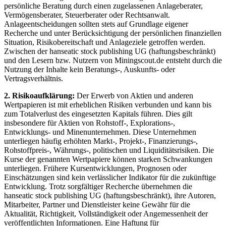
persönliche Beratung durch einen zugelassenen Anlageberater,
Vermögensberater, Steuerberater oder Rechtsanwalt.
Anlageentscheidungen sollten stets auf Grundlage eigener
Recherche und unter Berücksichtigung der persönlichen finanziellen
Situation, Risikobereitschaft und Anlageziele getroffen werden.
Zwischen der hanseatic stock publishing UG (haftungsbeschränkt)
und den Lesern bzw. Nutzern von Miningscout.de entsteht durch die
Nutzung der Inhalte kein Beratungs-, Auskunfts- oder
Vertragsverhältnis.
2. Risikoaufklärung:
Der Erwerb von Aktien und anderen
Wertpapieren ist mit erheblichen Risiken verbunden und kann bis
zum Totalverlust des eingesetzten Kapitals führen. Dies gilt
insbesondere für Aktien von Rohstoff-, Explorations-,
Entwicklungs- und Minenunternehmen. Diese Unternehmen
unterliegen häufig erhöhten Markt-, Projekt-, Finanzierungs-,
Rohstoffpreis-, Währungs-, politischen und Liquiditätsrisiken. Die
Kurse der genannten Wertpapiere können starken Schwankungen
unterliegen. Frühere Kursentwicklungen, Prognosen oder
Einschätzungen sind kein verlässlicher Indikator für die zukünftige
Entwicklung. Trotz sorgfältiger Recherche übernehmen die
hanseatic stock publishing UG (haftungsbeschränkt), ihre Autoren,
Mitarbeiter, Partner und Dienstleister keine Gewähr für die
Aktualität, Richtigkeit, Vollständigkeit oder Angemessenheit der
veröffentlichten Informationen. Eine Haftung für