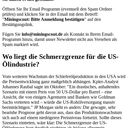
Öffnen Sie Ihr Email Programm (eventuell den Spam Ordner
prüfen) und klicken Sie in der Email mit dem Betreff:
"
Miningscout: Bitte Anmeldung bestätigen
" auf den
Bestätigungslink.
Fügen Sie
info@miningscout.de
als Kontakt in Ihrem Email-
Programm hinzu, damit unser Newsletter nicht aus Versehen als
Spam markiert wird.
Wo liegt die Schmerzgrenze für die US-
Ölindustrie?
Vom weiteren Wachstum der Schieferölproduktion in den USA wird
die Preisentwicklung ganz maßgeblich abhängen. Kpler-Analyst
Johannes Raubal sagte im Oktober: "Ein drastisches, anhaltendes
Szenario mit einem Preis von 50 US-Dollar pro Barrel – eine
Ansicht, die von einigen Agenturen und Banken wie Goldman
Sachs vertreten wird – würde die US-Rohölversorgung massiv
beeinträchtigen." JP Morgan sieht es anders: Die gewagte, sehr
bearishe Prognose geht davon aus, dass das Produktionswachstum
sich auch auf einem niedrigeren Preisniveau fortsetzt. Sollte dieses
Szenario eintreten, wäre klar: Die Schmerzgrenze der US-
Ölförderung liegt deutlich niedriger als bislang allgemein