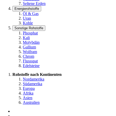
Seltene Erden
Energierohstoffe
Öl & Gas
Uran
Kohle
Sonstige Rohstoffe
Phosphat
Kali
Molybdän
Gallium
Wolfram
Chrom
Flussspat
Edelsteine
Rohstoffe nach Kontinenten
Nordamerika
Südamerika
Europa
Afrika
Asien
Australien