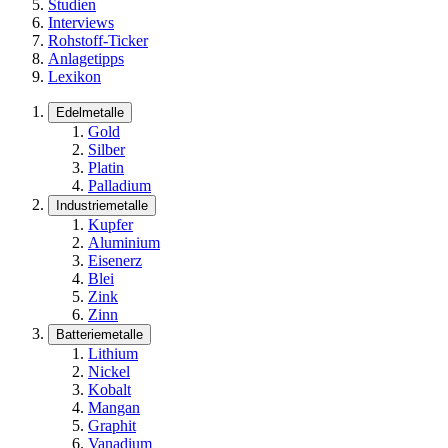
Studien
Interviews
Rohstoff-Ticker
Anlagetipps
Lexikon
Edelmetalle
Gold
Silber
Platin
Palladium
Industriemetalle
Kupfer
Aluminium
Eisenerz
Blei
Zink
Zinn
Batteriemetalle
Lithium
Nickel
Kobalt
Mangan
Graphit
Vanadium