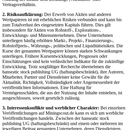
Vertragsverhältnis.
2. Risikoaufklärung:
Der Erwerb von Aktien und anderen
Wertpapieren ist mit erheblichen Risiken verbunden und kann bis
zum Totalverlust des eingesetzten Kapitals führen. Dies gilt
insbesondere für Aktien von Rohstoff-, Explorations-,
Entwicklungs- und Minenunternehmen. Diese Unternehmen
unterliegen häufig erhöhten Markt-, Projekt-, Finanzierungs-,
Rohstoffpreis-, Währungs-, politischen und Liquiditätsrisiken. Die
Kurse der genannten Wertpapiere können starken Schwankungen
unterliegen. Frühere Kursentwicklungen, Prognosen oder
Einschätzungen sind kein verlässlicher Indikator für die zukünftige
Entwicklung. Trotz sorgfältiger Recherche übernehmen die
hanseatic stock publishing UG (haftungsbeschränkt), ihre Autoren,
Mitarbeiter, Partner und Dienstleister keine Gewähr für die
Aktualität, Richtigkeit, Vollständigkeit oder Angemessenheit der
veröffentlichten Informationen. Eine Haftung für
Vermögensschäden, die aus der Nutzung der Inhalte entstehen, ist
ausgeschlossen, soweit gesetzlich zulässig.
3. Interessenkonflikte und werblicher Charakter:
Bei einzelnen
Veröffentlichungen auf Miningscout.de kann es sich um werbliche
Veröffentlichungen handeln. Zwischen der hanseatic stock
publishing UG (haftungsbeschränkt) und einem oder mehreren im
jeweiligen Beitrag genannten Unternehmen, deren Dienstleistern,