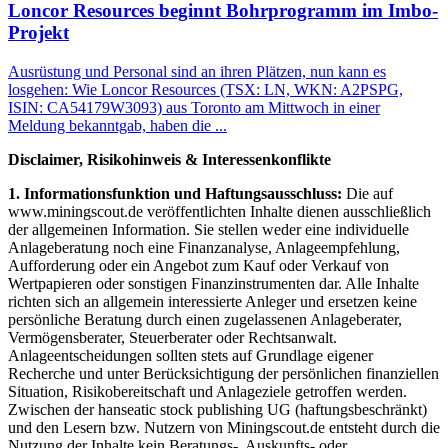
Loncor Resources beginnt Bohrprogramm im Imbo-
Projekt
Ausrüstung und Personal sind an ihren Plätzen, nun kann es
losgehen: Wie Loncor Resources (TSX: LN, WKN: A2PSPG,
ISIN: CA54179W3093) aus Toronto am Mittwoch in einer
Meldung bekanntgab, haben die ...
Disclaimer, Risikohinweis & Interessenkonflikte
1. Informationsfunktion und Haftungsausschluss:
Die auf
www.miningscout.de veröffentlichten Inhalte dienen ausschließlich
der allgemeinen Information. Sie stellen weder eine individuelle
Anlageberatung noch eine Finanzanalyse, Anlageempfehlung,
Aufforderung oder ein Angebot zum Kauf oder Verkauf von
Wertpapieren oder sonstigen Finanzinstrumenten dar. Alle Inhalte
richten sich an allgemein interessierte Anleger und ersetzen keine
persönliche Beratung durch einen zugelassenen Anlageberater,
Vermögensberater, Steuerberater oder Rechtsanwalt.
Anlageentscheidungen sollten stets auf Grundlage eigener
Recherche und unter Berücksichtigung der persönlichen finanziellen
Situation, Risikobereitschaft und Anlageziele getroffen werden.
Zwischen der hanseatic stock publishing UG (haftungsbeschränkt)
und den Lesern bzw. Nutzern von Miningscout.de entsteht durch die
Nutzung der Inhalte kein Beratungs-, Auskunfts- oder