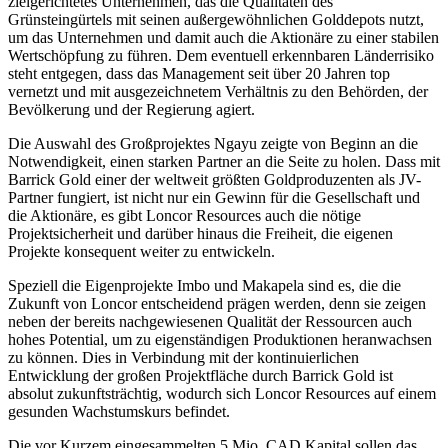
zielgerichtetes Unternehmen, das die Qualitäten des
Grünsteingürtels mit seinen außergewöhnlichen Golddepots nutzt,
um das Unternehmen und damit auch die Aktionäre zu einer stabilen
Wertschöpfung zu führen. Dem eventuell erkennbaren Länderrisiko
steht entgegen, dass das Management seit über 20 Jahren top
vernetzt und mit ausgezeichnetem Verhältnis zu den Behörden, der
Bevölkerung und der Regierung agiert.
Die Auswahl des Großprojektes Ngayu zeigte von Beginn an die
Notwendigkeit, einen starken Partner an die Seite zu holen. Dass mit
Barrick Gold einer der weltweit größten Goldproduzenten als JV-
Partner fungiert, ist nicht nur ein Gewinn für die Gesellschaft und
die Aktionäre, es gibt Loncor Resources auch die nötige
Projektsicherheit und darüber hinaus die Freiheit, die eigenen
Projekte konsequent weiter zu entwickeln.
Speziell die Eigenprojekte Imbo und Makapela sind es, die die
Zukunft von Loncor entscheidend prägen werden, denn sie zeigen
neben der bereits nachgewiesenen Qualität der Ressourcen auch
hohes Potential, um zu eigenständigen Produktionen heranwachsen
zu können. Dies in Verbindung mit der kontinuierlichen
Entwicklung der großen Projektfläche durch Barrick Gold ist
absolut zukunftsträchtig, wodurch sich Loncor Resources auf einem
gesunden Wachstumskurs befindet.
Die vor Kurzem eingesammelten 5 Mio. CAD Kapital sollen das