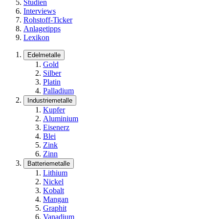
Studien
Interviews
Rohstoff-Ticker
Anlagetipps
Lexikon
Edelmetalle
Gold
Silber
Platin
Palladium
Industriemetalle
Kupfer
Aluminium
Eisenerz
Blei
Zink
Zinn
Batteriemetalle
Lithium
Nickel
Kobalt
Mangan
Graphit
Vanadium