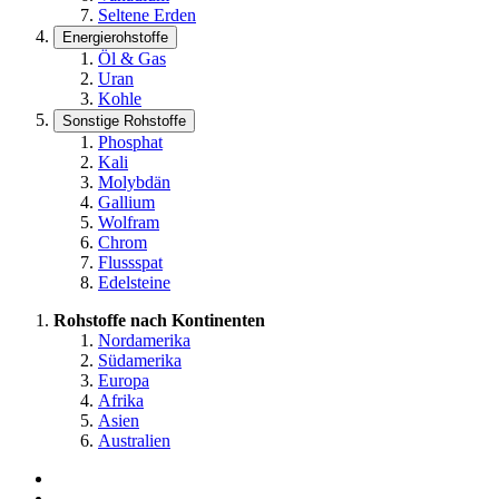
Seltene Erden
Energierohstoffe
Öl & Gas
Uran
Kohle
Sonstige Rohstoffe
Phosphat
Kali
Molybdän
Gallium
Wolfram
Chrom
Flussspat
Edelsteine
Rohstoffe nach Kontinenten
Nordamerika
Südamerika
Europa
Afrika
Asien
Australien