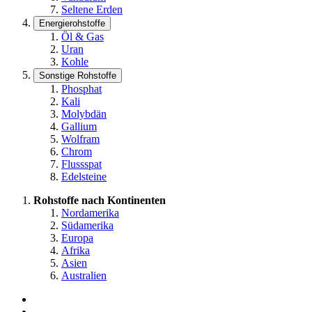
Seltene Erden
Energierohstoffe
Öl & Gas
Uran
Kohle
Sonstige Rohstoffe
Phosphat
Kali
Molybdän
Gallium
Wolfram
Chrom
Flussspat
Edelsteine
Rohstoffe nach Kontinenten
Nordamerika
Südamerika
Europa
Afrika
Asien
Australien