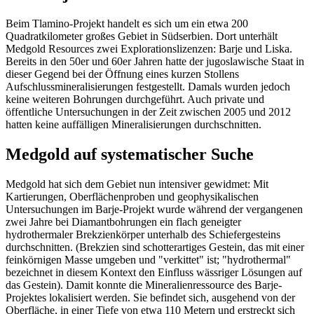
Beim Tlamino-Projekt handelt es sich um ein etwa 200
Quadratkilometer großes Gebiet in Südserbien. Dort unterhält
Medgold Resources zwei Explorationslizenzen: Barje und Liska.
Bereits in den 50er und 60er Jahren hatte der jugoslawische Staat in
dieser Gegend bei der Öffnung eines kurzen Stollens
Aufschlussmineralisierungen festgestellt. Damals wurden jedoch
keine weiteren Bohrungen durchgeführt. Auch private und
öffentliche Untersuchungen in der Zeit zwischen 2005 und 2012
hatten keine auffälligen Mineralisierungen durchschnitten.
Medgold auf systematischer Suche
Medgold hat sich dem Gebiet nun intensiver gewidmet: Mit
Kartierungen, Oberflächenproben und geophysikalischen
Untersuchungen im Barje-Projekt wurde während der vergangenen
zwei Jahre bei Diamantbohrungen ein flach geneigter
hydrothermaler Brekzienkörper unterhalb des Schiefergesteins
durchschnitten. (Brekzien sind schotterartiges Gestein, das mit einer
feinkörnigen Masse umgeben und "verkittet" ist; "hydrothermal"
bezeichnet in diesem Kontext den Einfluss wässriger Lösungen auf
das Gestein). Damit konnte die Mineralienressource des Barje-
Projektes lokalisiert werden. Sie befindet sich, ausgehend von der
Oberfläche, in einer Tiefe von etwa 110 Metern und erstreckt sich