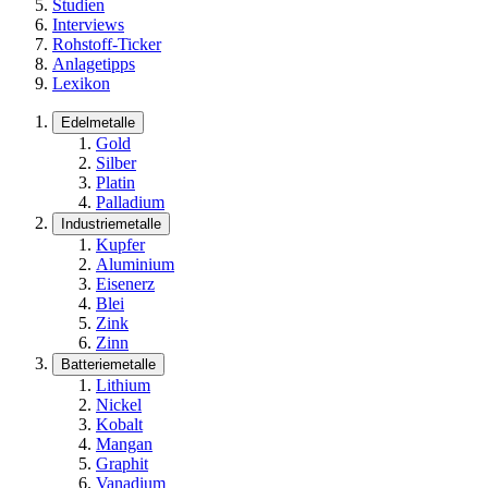
Studien
Interviews
Rohstoff-Ticker
Anlagetipps
Lexikon
Edelmetalle
Gold
Silber
Platin
Palladium
Industriemetalle
Kupfer
Aluminium
Eisenerz
Blei
Zink
Zinn
Batteriemetalle
Lithium
Nickel
Kobalt
Mangan
Graphit
Vanadium