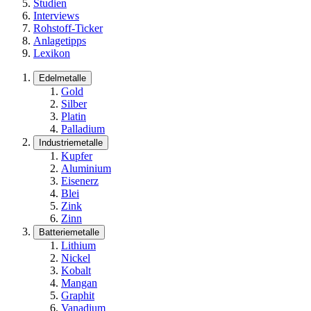
Studien
Interviews
Rohstoff-Ticker
Anlagetipps
Lexikon
Edelmetalle
Gold
Silber
Platin
Palladium
Industriemetalle
Kupfer
Aluminium
Eisenerz
Blei
Zink
Zinn
Batteriemetalle
Lithium
Nickel
Kobalt
Mangan
Graphit
Vanadium