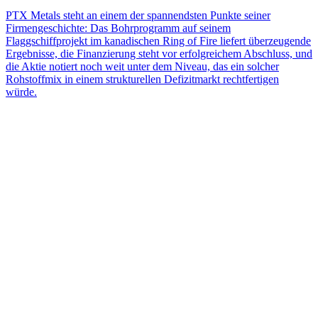
PTX Metals steht an einem der spannendsten Punkte seiner
Firmengeschichte: Das Bohrprogramm auf seinem
Flaggschiffprojekt im kanadischen Ring of Fire liefert überzeugende
Ergebnisse, die Finanzierung steht vor erfolgreichem Abschluss, und
die Aktie notiert noch weit unter dem Niveau, das ein solcher
Rohstoffmix in einem strukturellen Defizitmarkt rechtfertigen
würde.