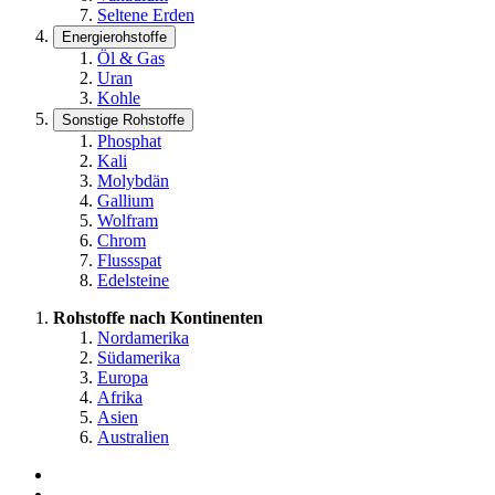
Seltene Erden
Energierohstoffe
Öl & Gas
Uran
Kohle
Sonstige Rohstoffe
Phosphat
Kali
Molybdän
Gallium
Wolfram
Chrom
Flussspat
Edelsteine
Rohstoffe nach Kontinenten
Nordamerika
Südamerika
Europa
Afrika
Asien
Australien