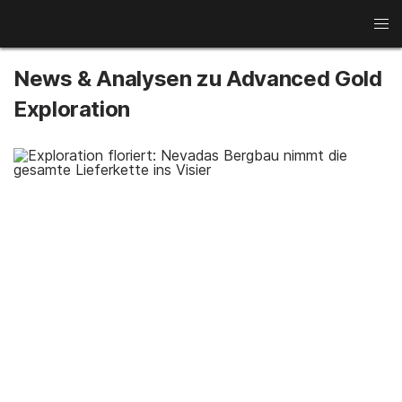
News
News & Analysen zu Advanced Gold
Kupfer
Gold
Rohstoffwochen
Exploration
Aluminium
Minenaktien
Seltene Erden
Lithium
Interviews