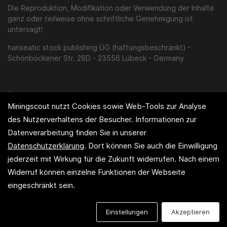
Die Reproduktion, Modifikation oder Verwendung der Inhalte
ganz oder teilweise ohne schriftliche Genehmigung ist
untersagt!
hanseatic stock publishing UG (haftungsbeschränkt) -
Schönböckener Str. 28D - 23556 Lübeck - Germany
Über uns
Miningscout nutzt Cookies sowie Web-Tools zur Analyse
Impressum
des Nutzerverhaltens der Besucher. Informationen zur
Disclaimer / AGB
Datenverarbeitung finden Sie in unserer
Datenschutzerklärung
. Dort können Sie auch die Einwilligung
Informationsvertragsbedingungen
jederzeit mit Wirkung für die Zukunft widerrufen. Nach einem
Datenschutzerklärung
Widerruf können einzelne Funktionen der Webseite
eingeschränkt sein.
Einstellungen
Akzeptieren