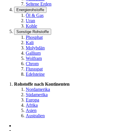
Seltene Erden
Energierohstoffe
Öl & Gas
Uran
Kohle
Sonstige Rohstoffe
Phosphat
Kali
Molybdän
Gallium
Wolfram
Chrom
Flussspat
Edelsteine
Rohstoffe nach Kontinenten
Nordamerika
Südamerika
Europa
Afrika
Asien
Australien