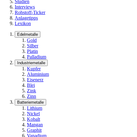
Studien
Interviews
Rohstoff-Ticker
Anlagetipps
Lexikon
Edelmetalle
Gold
Silber
Platin
Palladium
Industriemetalle
Kupfer
Aluminium
Eisenerz
Blei
Zink
Zinn
Batteriemetalle
Lithium
Nickel
Kobalt
Mangan
Graphit
Vanadium