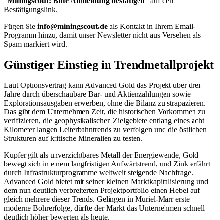
"
Miningscout: Bitte Anmeldung bestätigen
" auf den
Bestätigungslink.
Fügen Sie
info@miningscout.de
als Kontakt in Ihrem Email-
Programm hinzu, damit unser Newsletter nicht aus Versehen als
Spam markiert wird.
Günstiger Einstieg in Trendmetallprojekt
Laut Optionsvertrag kann Advanced Gold das Projekt über drei
Jahre durch überschaubare Bar- und Aktienzahlungen sowie
Explorationsausgaben erwerben, ohne die Bilanz zu strapazieren.
Das gibt dem Unternehmen Zeit, die historischen Vorkommen zu
verifizieren, die geophysikalischen Zielgebiete entlang eines acht
Kilometer langen Leiterbahntrends zu verfolgen und die östlichen
Strukturen auf kritische Mineralien zu testen.
Kupfer gilt als unverzichtbares Metall der Energiewende, Gold
bewegt sich in einem langfristigen Aufwärtstrend, und Zink erfährt
durch Infrastrukturprogramme weltweit steigende Nachfrage.
Advanced Gold bietet mit seiner kleinen Marktkapitalisierung und
dem nun deutlich verbreiterten Projektportfolio einen Hebel auf
gleich mehrere dieser Trends. Gelingen in Muriel-Marr erste
moderne Bohrerfolge, dürfte der Markt das Unternehmen schnell
deutlich höher bewerten als heute.