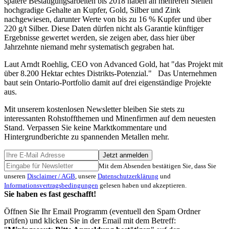
spätere Bestätigungsarbeiten bis 2018 haben an mehreren Stellen
hochgradige Gehalte an Kupfer, Gold, Silber und Zink
nachgewiesen, darunter Werte von bis zu 16 % Kupfer und über
220 g/t Silber. Diese Daten dürfen nicht als Garantie künftiger
Ergebnisse gewertet werden, sie zeigen aber, dass hier über
Jahrzehnte niemand mehr systematisch gegraben hat.
Laut Arndt Roehlig, CEO von Advanced Gold, hat "das Projekt mit
über 8.200 Hektar echtes Distrikts-Potenzial." Das Unternehmen
baut sein Ontario-Portfolio damit auf drei eigenständige Projekte
aus.
Mit unserem kostenlosen Newsletter bleiben Sie stets zu
interessanten Rohstoffthemen und Minenfirmen auf dem neuesten
Stand. Verpassen Sie keine Marktkommentare und
Hintergrundberichte zu spannenden Metallen mehr.
Jetzt anmelden
Mit dem Absenden bestätigen Sie, dass Sie
unseren
Disclaimer / AGB
, unsere
Datenschutzerklärung
und
Informationsvertragsbedingungen
gelesen haben und akzeptieren.
Sie haben es fast geschafft!
Öffnen Sie Ihr Email Programm (eventuell den Spam Ordner
prüfen) und klicken Sie in der Email mit dem Betreff: