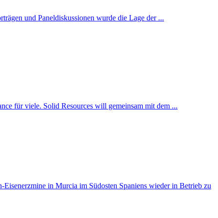
trägen und Paneldiskussionen wurde die Lage der ...
ce für viele. Solid Resources will gemeinsam mit dem ...
-Eisenerzmine in Murcia im Südosten Spaniens wieder in Betrieb zu