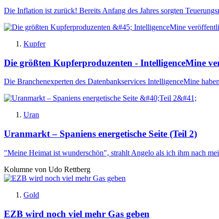
Die Inflation ist zurück! Bereits Anfang des Jahres sorgten Teuerung
Kupfer
Die größten Kupferproduzenten - IntelligenceMine ver
Die Branchenexperten des Datenbankservices IntelligenceMine haben e
Uran
Uranmarkt – Spaniens energetische Seite (Teil 2)
"Meine Heimat ist wunderschön", strahlt Angelo als ich ihm nach mei
Kolumne von Udo Rettberg
Gold
EZB wird noch viel mehr Gas geben