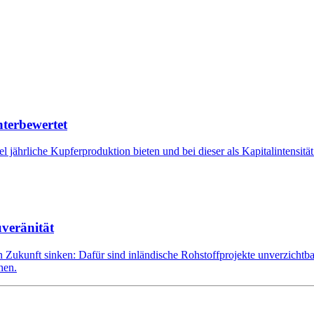
nterbewertet
iel jährliche Kupferproduktion bieten und bei dieser als Kapitalintensit
uveränität
 Zukunft sinken: Dafür sind inländische Rohstoffprojekte unverzichtba
hen.