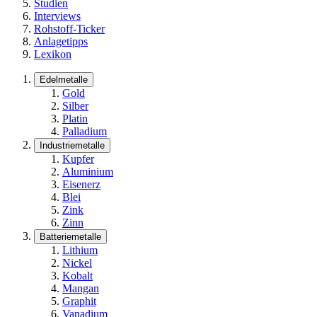
Studien
Interviews
Rohstoff-Ticker
Anlagetipps
Lexikon
Edelmetalle
Gold
Silber
Platin
Palladium
Industriemetalle
Kupfer
Aluminium
Eisenerz
Blei
Zink
Zinn
Batteriemetalle
Lithium
Nickel
Kobalt
Mangan
Graphit
Vanadium