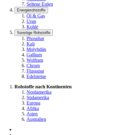
Seltene Erden
Energierohstoffe
Öl & Gas
Uran
Kohle
Sonstige Rohstoffe
Phosphat
Kali
Molybdän
Gallium
Wolfram
Chrom
Flussspat
Edelsteine
Rohstoffe nach Kontinenten
Nordamerika
Südamerika
Europa
Afrika
Asien
Australien