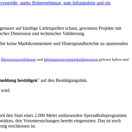
engröße, starke Bohrergebnisse, gute Infrastruktur und ein
genauer auf künftige Lieferquellen schaut, gewinnen Projekte mit
gischer Dimension und technischer Validierung.
en Sie keine Marktkommentare und Hintergrundberichte zu spannenden
e
Datenschutzerklärung
und
Informationsvertragsbedingungen
gelesen haben und
meldung bestätigen
" auf den Bestätigungslink.
 wird.
pril den Start eines 2.000 Meter umfassenden Spezialbohrprogramms
rridors, den Voruntersuchungen bereits eingrenzten. Das ist noch
nig erschlossen ist.