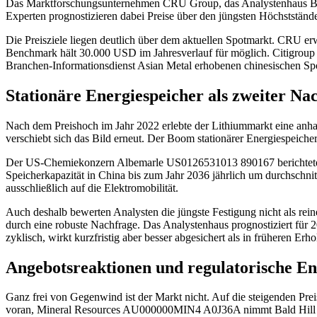
Das Marktforschungsunternehmen CRU Group, das Analystenhaus Ben
Experten prognostizieren dabei Preise über den jüngsten Höchststände
Die Preisziele liegen deutlich über dem aktuellen Spotmarkt. CRU er
Benchmark hält 30.000 USD im Jahresverlauf für möglich. Citigrou
Branchen-Informationsdienst Asian Metal erhobenen chinesischen Spo
Stationäre Energiespeicher als zweiter Na
Nach dem Preishoch im Jahr 2022 erlebte der Lithiummarkt eine anha
verschiebt sich das Bild erneut. Der Boom stationärer Energiespeiche
Der US-Chemiekonzern Albemarle
US0126531013
890167
berichtet
Speicherkapazität in China bis zum Jahr 2036 jährlich um durchschnitt
ausschließlich auf die Elektromobilität.
Auch deshalb bewerten Analysten die jüngste Festigung nicht als r
durch eine robuste Nachfrage. Das Analystenhaus prognostiziert für 
zyklisch, wirkt kurzfristig aber besser abgesichert als in früheren Er
Angebotsreaktionen und regulatorische En
Ganz frei von Gegenwind ist der Markt nicht. Auf die steigenden Preis
voran, Mineral Resources
AU000000MIN4
A0J36A
nimmt Bald Hill 