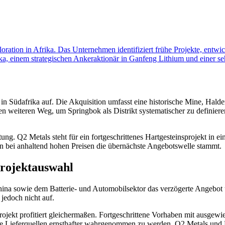
loration in Afrika. Das Unternehmen identifiziert frühe Projekte, entwic
a, einem strategischen Ankeraktionär in Ganfeng Lithium und einer sehr
 in Südafrika auf. Die Akquisition umfasst eine historische Mine, Hal
en weiteren Weg, um Springbok als Distrikt systematischer zu definier
g. Q2 Metals steht für ein fortgeschrittenes Hartgesteinsprojekt in ei
en bei anhaltend hohen Preisen die übernächste Angebotswelle stammt.
Projektauswahl
hina sowie dem Batterie- und Automobilsektor das verzögerte Angebot ü
 jedoch nicht auf.
Projekt profitiert gleichermaßen. Fortgeschrittene Vorhaben mit ausge
tige Lieferquellen ernsthafter wahrgenommen zu werden. Q2 Metals und