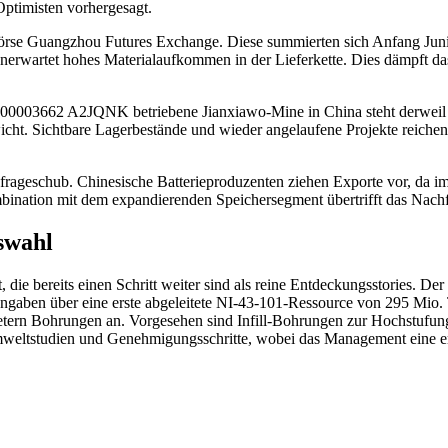
Optimisten vorhergesagt.
rse Guangzhou Futures Exchange. Diese summierten sich Anfang Juni
 unerwartet hohes Materialaufkommen in der Lieferkette. Dies dämpft d
00003662
A2JQNK
betriebene Jianxiawo-Mine in China steht derweil
icht. Sichtbare Lagerbestände und wieder angelaufene Projekte reiche
frageschub. Chinesische Batterieproduzenten ziehen Exporte vor, da im
mbination mit dem expandierenden Speichersegment übertrifft das Nach
swahl
 die bereits einen Schritt weiter sind als reine Entdeckungsstories. D
ngaben über eine erste abgeleitete NI-43-101-Ressource von 295 Mio.
n Bohrungen an. Vorgesehen sind Infill-Bohrungen zur Hochstufung
mweltstudien und Genehmigungsschritte, wobei das Management eine ers