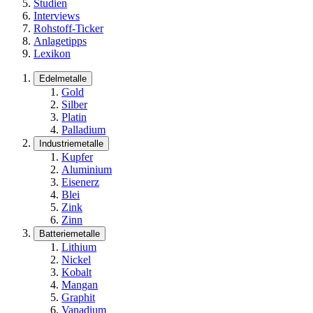
Studien
Interviews
Rohstoff-Ticker
Anlagetipps
Lexikon
Edelmetalle
Gold
Silber
Platin
Palladium
Industriemetalle
Kupfer
Aluminium
Eisenerz
Blei
Zink
Zinn
Batteriemetalle
Lithium
Nickel
Kobalt
Mangan
Graphit
Vanadium