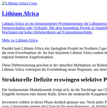
Lithium Africa
Lithium Africa ist ein börsennotierter Projektgenerator für Lithiumexp
Partnerschaften oder Verkäufe. Mit dem Springbok-Projekt in Südafrik
Wachstum mit hoher Hebelwirkung auf Explorationserfolge.
Mehr zu Lithium Africa
Parallel baut Lithium Africa das Springbok-Projekt im Northern Cape
die erste Erwerbsphase ab. Im Juni skizzierte Lithium Africa zudem d
regional breiteren Angebotsoption.
Diese Differenzierung gewinnt in der aktuellen Marktphase an Bedeutun
Lithium Africa verkörpert die Erschließung neuer Regionen, aus den
Strukturelle Defizite erzwingen selektive 
Die fundamentale Marktdynamik festigt sich, da die Nachfrage aus C
Eingriffe bremsen eine lineare Rally, heben die strukturelle Knappheit
Investoren wählen in dieser Phase deutlich genauer aus. Nicht jedes 
vorn. Gleichzeitig steigen die Chancen für neue Regionen, als künf