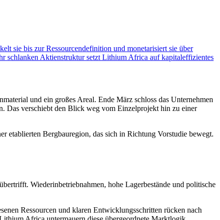
kelt sie bis zur Ressourcendefinition und monetarisiert sie über
 schlanken Aktienstruktur setzt Lithium Africa auf kapitaleffizientes
denmaterial und ein großes Areal. Ende März schloss das Unternehmen
en. Das verschiebt den Blick weg vom Einzelprojekt hin zu einer
ner etablierten Bergbauregion, das sich in Richtung Vorstudie bewegt.
bertrifft. Wiederinbetriebnahmen, hohe Lagerbestände und politische
wiesenen Ressourcen und klaren Entwicklungsschritten rücken nach
 Lithium Africa untermauern diese übergeordnete Marktlogik.