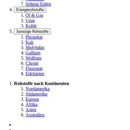
Seltene Erden
Energierohstoffe
Öl & Gas
Uran
Kohle
Sonstige Rohstoffe
Phosphat
Kali
Molybdän
Gallium
Wolfram
Chrom
Flussspat
Edelsteine
Rohstoffe nach Kontinenten
Nordamerika
Südamerika
Europa
Afrika
Asien
Australien