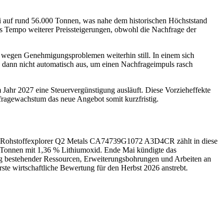
 auf rund 56.000 Tonnen, was nahe dem historischen Höchststand
as Tempo weiterer Preissteigerungen, obwohl die Nachfrage der
 wegen Genehmigungsproblemen weiterhin still. In einem sich
n dann nicht automatisch aus, um einen Nachfrageimpuls rasch
 Jahr 2027 eine Steuervergünstigung ausläuft. Diese Vorzieheffekte
fragewachstum das neue Angebot somit kurzfristig.
er Rohstoffexplorer Q2 Metals
CA74739G1072
A3D4CR
zählt in diese
 Tonnen mit 1,36 % Lithiumoxid. Ende Mai kündigte das
 bestehender Ressourcen, Erweiterungsbohrungen und Arbeiten an
te wirtschaftliche Bewertung für den Herbst 2026 anstrebt.