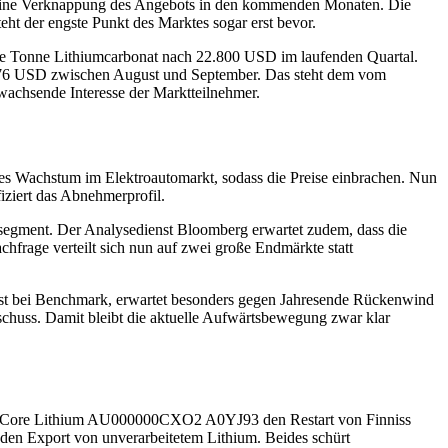
eine Verknappung des Angebots in den kommenden Monaten. Die
eht der engste Punkt des Marktes sogar erst bevor.
D je Tonne Lithiumcarbonat nach 22.800 USD im laufenden Quartal.
.976 USD zwischen August und September. Das steht dem vom
wachsende Interesse der Marktteilnehmer.
des Wachstum im Elektroautomarkt, sodass die Preise einbrachen. Nun
iziert das Abnehmerprofil.
rsegment. Der Analysedienst Bloomberg erwartet zudem, dass die
chfrage verteilt sich nun auf zwei große Endmärkte statt
yst bei Benchmark, erwartet besonders gegen Jahresende Rückenwind
schuss. Damit bleibt die aktuelle Aufwärtsbewegung zwar klar
t Core Lithium
AU000000CXO2
A0YJ93
den Restart von Finniss
den Export von unverarbeitetem Lithium. Beides schürt