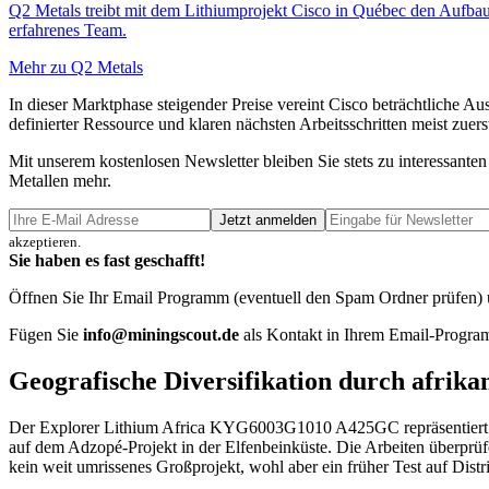
Q2 Metals treibt mit dem Lithiumprojekt Cisco in Québec den Aufbau 
erfahrenes Team.
Mehr zu Q2 Metals
In dieser Marktphase steigender Preise vereint Cisco beträchtliche A
definierter Ressource und klaren nächsten Arbeitsschritten meist zue
Mit unserem kostenlosen Newsletter bleiben Sie stets zu interessa
Metallen mehr.
Jetzt anmelden
akzeptieren.
Sie haben es fast geschafft!
Öffnen Sie Ihr Email Programm (eventuell den Spam Ordner prüfen) un
Fügen Sie
info@miningscout.de
als Kontakt in Ihrem Email-Program
Geografische Diversifikation durch afrika
Der Explorer Lithium Africa
KYG6003G1010
A425GC
repräsentier
auf dem Adzopé-Projekt in der Elfenbeinküste. Die Arbeiten überprüf
kein weit umrissenes Großprojekt, wohl aber ein früher Test auf Distr