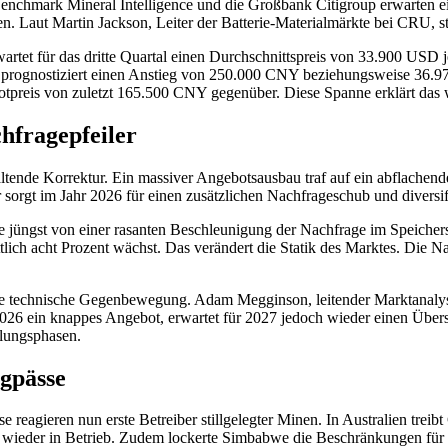
chmark Mineral Intelligence und die Großbank Citigroup erwarten 
n. Laut Martin Jackson, Leiter der Batterie-Materialmärkte bei CRU, st
wartet für das dritte Quartal einen Durchschnittspreis von 33.900 US
p prognostiziert einen Anstieg von 250.000 CNY beziehungsweise 36
tpreis von zuletzt 165.500 CNY gegenüber. Diese Spanne erklärt das 
chfragepfeiler
ltende Korrektur. Ein massiver Angebotsausbau traf auf ein abflachen
r sorgt im Jahr 2026 für einen zusätzlichen Nachfrageschub und diversif
e jüngst von einer rasanten Beschleunigung der Nachfrage im Speiche
lich acht Prozent wächst. Das verändert die Statik des Marktes. Die Na
eine technische Gegenbewegung. Adam Megginson, leitender Marktanal
2026 ein knappes Angebot, erwartet für 2027 jedoch wieder einen Über
holungsphasen.
gpässe
e reagieren nun erste Betreiber stillgelegter Minen. In Australien treib
wieder in Betrieb. Zudem lockerte Simbabwe die Beschränkungen für 