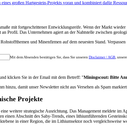
eines großen Hartgestein-Projekts voran und kombiniert dafür Ressourc
usmaße mit fortgeschrittener Entwicklungsreife. Wenn der Markt wieder 
rst an Profil. Das Unternehmen agiert an der Nahtstelle zwischen geolo
nten Rohstoffthemen und Minenfirmen auf dem neuesten Stand. Verpass
Mit dem Absenden bestätigen Sie, dass Sie unseren
Disclaimer / AGB
, unser
d klicken Sie in der Email mit dem Betreff: "
Miningscout: Bitte An
m hinzu, damit unser Newsletter nicht aus Versehen als Spam markiert
nische Projekte
t eine weitere strategische Ausrichtung. Das Management meldete im A
en einen Abschnitt des Saby-Trends, eines lithiumführenden Gesteinsko
iktebene in einer Region, die im Lithiumsektor noch vergleichsweise we