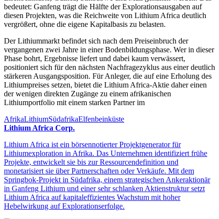
bedeutet: Ganfeng trägt die Hälfte der Explorationsausgaben auf
diesen Projekten, was die Reichweite von Lithium Africa deutlich
vergrößert, ohne die eigene Kapitalbasis zu belasten.
Der Lithiummarkt befindet sich nach dem Preiseinbruch der
vergangenen zwei Jahre in einer Bodenbildungsphase. Wer in dieser
Phase bohrt, Ergebnisse liefert und dabei kaum verwässert,
positioniert sich für den nächsten Nachfragezyklus aus einer deutlich
stärkeren Ausgangsposition. Für Anleger, die auf eine Erholung des
Lithiumpreises setzen, bietet die Lithium Africa-Aktie daher einen
der wenigen direkten Zugänge zu einem afrikanischen
Lithiumportfolio mit einem starken Partner im
Afrika
Lithium
Südafrika
Elfenbeinküste
Lithium Africa Corp.
Lithium Africa ist ein börsennotierter Projektgenerator für
Lithiumexploration in Afrika. Das Unternehmen identifiziert frühe
Projekte, entwickelt sie bis zur Ressourcendefinition und
monetarisiert sie über Partnerschaften oder Verkäufe. Mit dem
Springbok-Projekt in Südafrika, einem strategischen Ankeraktionär
in Ganfeng Lithium und einer sehr schlanken Aktienstruktur setzt
Lithium Africa auf kapitaleffizientes Wachstum mit hoher
Hebelwirkung auf Explorationserfolge.