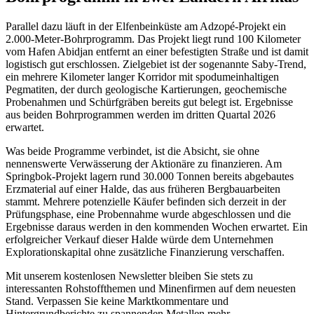
Parallel dazu läuft in der Elfenbeinküste am Adzopé-Projekt ein
2.000-Meter-Bohrprogramm. Das Projekt liegt rund 100 Kilometer
vom Hafen Abidjan entfernt an einer befestigten Straße und ist damit
logistisch gut erschlossen. Zielgebiet ist der sogenannte Saby-Trend,
ein mehrere Kilometer langer Korridor mit spodumeinhaltigen
Pegmatiten, der durch geologische Kartierungen, geochemische
Probenahmen und Schürfgräben bereits gut belegt ist. Ergebnisse
aus beiden Bohrprogrammen werden im dritten Quartal 2026
erwartet.
Was beide Programme verbindet, ist die Absicht, sie ohne
nennenswerte Verwässerung der Aktionäre zu finanzieren. Am
Springbok-Projekt lagern rund 30.000 Tonnen bereits abgebautes
Erzmaterial auf einer Halde, das aus früheren Bergbauarbeiten
stammt. Mehrere potenzielle Käufer befinden sich derzeit in der
Prüfungsphase, eine Probennahme wurde abgeschlossen und die
Ergebnisse daraus werden in den kommenden Wochen erwartet. Ein
erfolgreicher Verkauf dieser Halde würde dem Unternehmen
Explorationskapital ohne zusätzliche Finanzierung verschaffen.
Mit unserem kostenlosen Newsletter bleiben Sie stets zu
interessanten Rohstoffthemen und Minenfirmen auf dem neuesten
Stand. Verpassen Sie keine Marktkommentare und
Hintergrundberichte zu spannenden Metallen mehr.