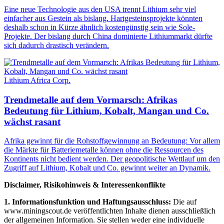
Eine neue Technologie aus den USA trennt Lithium sehr viel
einfacher aus Gestein als bislang. Hartgesteinsprojekte könnten
deshalb schon in Kürze ähnlich kostengünstig sein wie Sole-
Projekte. Der bislang durch China dominierte Lithiummarkt dürfte
sich dadurch drastisch verändern.
Lithium Africa Corp.
Trendmetalle auf dem Vormarsch: Afrikas
Bedeutung für Lithium, Kobalt, Mangan und Co.
wächst rasant
Afrika gewinnt für die Rohstoffgewinnung an Bedeutung: Vor allem
die Märkte für Batteriemetalle können ohne die Ressourcen des
Kontinents nicht bedient werden. Der geopolitische Wettlauf um den
Zugriff auf Lithium, Kobalt und Co. gewinnt weiter an Dynamik.
Disclaimer, Risikohinweis & Interessenkonflikte
1. Informationsfunktion und Haftungsausschluss:
Die auf
www.miningscout.de veröffentlichten Inhalte dienen ausschließlich
der allgemeinen Information. Sie stellen weder eine individuelle