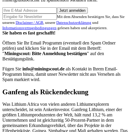
Jetzt anmelden
Mit dem Absenden bestätigen Sie, dass Sie
unseren
Disclaimer / AGB
, unsere
Datenschutzerklärung
und
Informationsvertragsbedingungen
gelesen haben und akzeptieren.
Sie haben es fast geschafft!
Öffnen Sie Ihr Email Programm (eventuell den Spam Ordner
prüfen) und klicken Sie in der Email mit dem Betreff:
"
Miningscout: Bitte Anmeldung bestätigen
" auf den
Bestätigungslink.
Fügen Sie
info@miningscout.de
als Kontakt in Ihrem Email-
Programm hinzu, damit unser Newsletter nicht aus Versehen als
Spam markiert wird.
Ganfeng als Rückendeckung
Was Lithium Africa von vielen anderen Lithiumexplorern
unterscheidet, ist sein Ankerinvestor. Ganfeng Lithium, einer der
größten Lithiumproduzenten der Welt, hält rund 13,2 % am
Unternehmen und ist gleichzeitig 50-Prozent-Partner in dem
gemeinsamen Erkundungsvehikel, über das Projekte in der
Elfenbeinküste, Guinea, Simbabwe und Mali gehalten werden. Das