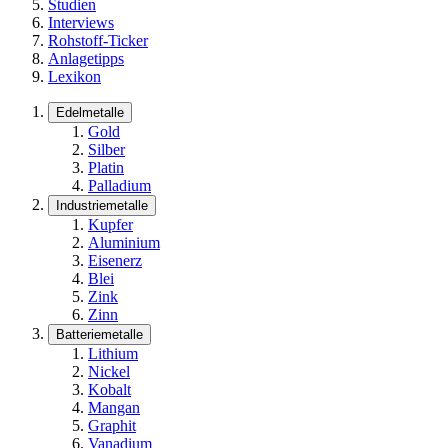
Studien
Interviews
Rohstoff-Ticker
Anlagetipps
Lexikon
Edelmetalle
Gold
Silber
Platin
Palladium
Industriemetalle
Kupfer
Aluminium
Eisenerz
Blei
Zink
Zinn
Batteriemetalle
Lithium
Nickel
Kobalt
Mangan
Graphit
Vanadium