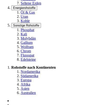
Seltene Erden
Energierohstoffe
Öl & Gas
Uran
Kohle
Sonstige Rohstoffe
Phosphat
Kali
Molybdän
Gallium
Wolfram
Chrom
Flussspat
Edelsteine
Rohstoffe nach Kontinenten
Nordamerika
Südamerika
Europa
Afrika
Asien
Australien