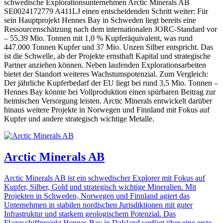
schwedische Explorationsunternehmen Arctic Minerals AB
SE0024172779
A411LJ
einen entscheidenden Schritt weiter: Für
sein Hauptprojekt Hennes Bay in Schweden liegt bereits eine
Ressourcenschätzung nach dem internationalen JORC-Standard vor
– 55,39 Mio. Tonnen mit 1,0 % Kupferäquivalent, was rund
447.000 Tonnen Kupfer und 37 Mio. Unzen Silber entspricht. Das
ist die Schwelle, ab der Projekte ernsthaft Kapital und strategische
Partner anziehen können. Neben laufenden Explorationsarbeiten
bietet der Standort weiteres Wachstumspotenzial. Zum Vergleich:
Der jährliche Kupferbedarf der EU liegt bei rund 3,5 Mio. Tonnen –
Hennes Bay könnte bei Vollproduktion einen spürbaren Beitrag zur
heimischen Versorgung leisten. Arctic Minerals entwickelt darüber
hinaus weitere Projekte in Norwegen und Finnland mit Fokus auf
Kupfer und andere strategisch wichtige Metalle.
Arctic Minerals AB
Arctic Minerals AB ist ein schwedischer Explorer mit Fokus auf
Kupfer, Silber, Gold und strategisch wichtige Mineralien. Mit
Projekten in Schweden, Norwegen und Finnland agiert das
Unternehmen in stabilen nordischen Jurisdiktionen mit guter
Infrastruktur und starkem geologischem Potenzial. Das
Flaggschiffprojekt Hennes Bay in Dalsland verfügt über eine erste