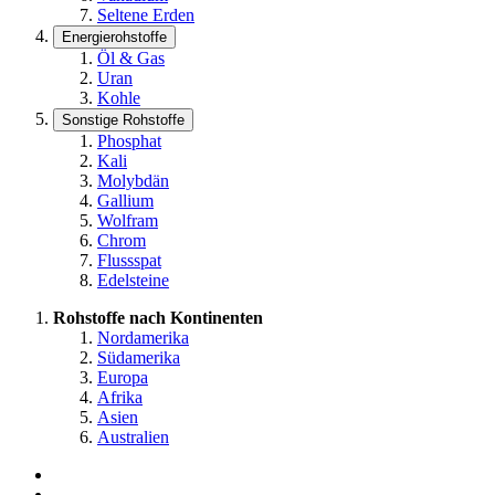
Seltene Erden
Energierohstoffe
Öl & Gas
Uran
Kohle
Sonstige Rohstoffe
Phosphat
Kali
Molybdän
Gallium
Wolfram
Chrom
Flussspat
Edelsteine
Rohstoffe nach Kontinenten
Nordamerika
Südamerika
Europa
Afrika
Asien
Australien