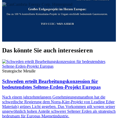
Großes Erdgasprojekt im Herzen Europas:
Das zu 100 % kontrollierte Kiskunhalas-Projekt in Ungarn erschließt bedeutende Gasressourcen.
TSXV:CCEC / WKN:A3EKUB
Das könnte Sie auch interessieren
Strategische Metalle
Schweden erteilt Bearbeitungskonzession für
bedeutendstes Seltene-Erden-Projekt Europas
Nach einem jahrzehntelangen Genehmigungsmarathon hat die
schwedische Regierung dem Norra-Kärr-Projekt von Leading Edge
Materials) grünes Licht gegeben. Das Vorkommen gilt wegen seiner
ungewöhnlich hohen Anteile schwerer Seltener Erden als strategisch
bedeutsam für Europas Magnetindustrie.