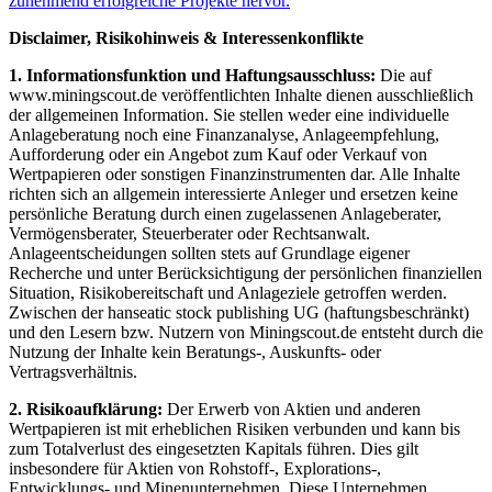
zunehmend erfolgreiche Projekte hervor.
Disclaimer, Risikohinweis & Interessenkonflikte
1. Informationsfunktion und Haftungsausschluss:
Die auf
www.miningscout.de veröffentlichten Inhalte dienen ausschließlich
der allgemeinen Information. Sie stellen weder eine individuelle
Anlageberatung noch eine Finanzanalyse, Anlageempfehlung,
Aufforderung oder ein Angebot zum Kauf oder Verkauf von
Wertpapieren oder sonstigen Finanzinstrumenten dar. Alle Inhalte
richten sich an allgemein interessierte Anleger und ersetzen keine
persönliche Beratung durch einen zugelassenen Anlageberater,
Vermögensberater, Steuerberater oder Rechtsanwalt.
Anlageentscheidungen sollten stets auf Grundlage eigener
Recherche und unter Berücksichtigung der persönlichen finanziellen
Situation, Risikobereitschaft und Anlageziele getroffen werden.
Zwischen der hanseatic stock publishing UG (haftungsbeschränkt)
und den Lesern bzw. Nutzern von Miningscout.de entsteht durch die
Nutzung der Inhalte kein Beratungs-, Auskunfts- oder
Vertragsverhältnis.
2. Risikoaufklärung:
Der Erwerb von Aktien und anderen
Wertpapieren ist mit erheblichen Risiken verbunden und kann bis
zum Totalverlust des eingesetzten Kapitals führen. Dies gilt
insbesondere für Aktien von Rohstoff-, Explorations-,
Entwicklungs- und Minenunternehmen. Diese Unternehmen