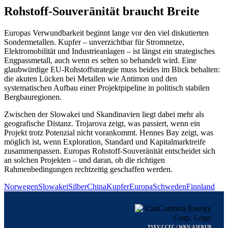
Rohstoff-Souveränität braucht Breite
Europas Verwundbarkeit beginnt lange vor den viel diskutierten
Sondermetallen. Kupfer – unverzichtbar für Stromnetze,
Elektromobilität und Industrieanlagen – ist längst ein strategisches
Engpassmetall, auch wenn es selten so behandelt wird. Eine
glaubwürdige EU-Rohstoffstrategie muss beides im Blick behalten:
die akuten Lücken bei Metallen wie Antimon und den
systematischen Aufbau einer Projektpipeline in politisch stabilen
Bergbauregionen.
Zwischen der Slowakei und Skandinavien liegt dabei mehr als
geografische Distanz. Trojarova zeigt, was passiert, wenn ein
Projekt trotz Potenzial nicht vorankommt. Hennes Bay zeigt, was
möglich ist, wenn Exploration, Standard und Kapitalmarktreife
zusammenpassen. Europas Rohstoff-Souveränität entscheidet sich
an solchen Projekten – und daran, ob die richtigen
Rahmenbedingungen rechtzeitig geschaffen werden.
Norwegen
Slowakei
Silber
China
Kupfer
Europa
Schweden
Finnland
TSXV:CCEC / WKN:A3EKUB