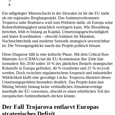
Ein stillgelegter Minenschacht in der Slowakei ist für die EU mehr
als ein regionales Bergbauprojekt. Das Antimonvorkommen
Trojarova nahe Bratislava wird zum Prüfstein dafür, ob Europa seine
Rohstoffabhängigkeit tatsächlich verringern kann. Wie Bloomberg
berichtet, fehlt es bislang an Kapital, Umsetzungsgeschwindigkeit
und klarer Koordination – obwohl Antimon für Munition,
Nachtsichttechnik und moderne Sensorik strategisch unverzichtbar
ist. Die Versorgungslücke macht das Projekt politisch brisant.
Diese Diagnose fällt in eine kritische Phase. Mit dem Critical Raw
Materials Act (CRMA) hat die EU-Kommission ihre Ziele klar
formuliert: Bis 2030 sollen 10 % des jährlichen Bedarfs strategischer
Rohstoffe in Europa gefördert, 40 % verarbeitet und 25 % recycelt
werden. Doch zwischen regulatorischem Anspruch und industrieller
Wirklichkeit klafft eine gewaltige Lücke. Trojarova illustriert dieses
Umsetzungsproblem besonders deutlich. Das Projekt kann laut
Mining Weekly bislang keine verbindlichen Abnahmeverträge
innerhalb der EU vorweisen, obwohl es einen erheblichen Teil des
europäischen Antimonbedarfs decken könnte.
Der Fall Trojarova entlarvt Europas
strategisches Defizit