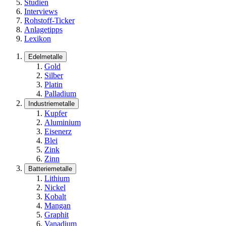
Studien
Interviews
Rohstoff-Ticker
Anlagetipps
Lexikon
Edelmetalle
Gold
Silber
Platin
Palladium
Industriemetalle
Kupfer
Aluminium
Eisenerz
Blei
Zink
Zinn
Batteriemetalle
Lithium
Nickel
Kobalt
Mangan
Graphit
Vanadium