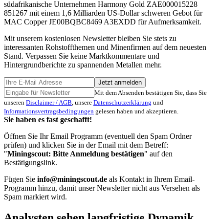
südafrikanische Unternehmen Harmony Gold
ZAE000015228
851267
mit einem 1,6 Milliarden US-Dollar schweren Gebot für
MAC Copper
JE00BQBC8469
A3EXDD
für Aufmerksamkeit.
Mit unserem kostenlosen Newsletter bleiben Sie stets zu
interessanten Rohstoffthemen und Minenfirmen auf dem neuesten
Stand. Verpassen Sie keine Marktkommentare und
Hintergrundberichte zu spannenden Metallen mehr.
Jetzt anmelden
Mit dem Absenden bestätigen Sie, dass Sie
unseren
Disclaimer / AGB
, unsere
Datenschutzerklärung
und
Informationsvertragsbedingungen
gelesen haben und akzeptieren.
Sie haben es fast geschafft!
Öffnen Sie Ihr Email Programm (eventuell den Spam Ordner
prüfen) und klicken Sie in der Email mit dem Betreff:
"
Miningscout: Bitte Anmeldung bestätigen
" auf den
Bestätigungslink.
Fügen Sie
info@miningscout.de
als Kontakt in Ihrem Email-
Programm hinzu, damit unser Newsletter nicht aus Versehen als
Spam markiert wird.
Analysten sehen langfristige Dynamik