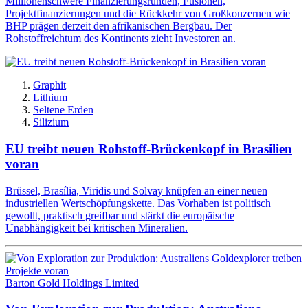
Millionenschwere Finanzierungsrunden, Fusionen,
Projektfinanzierungen und die Rückkehr von Großkonzernen wie
BHP prägen derzeit den afrikanischen Bergbau. Der
Rohstoffreichtum des Kontinents zieht Investoren an.
Graphit
Lithium
Seltene Erden
Silizium
EU treibt neuen Rohstoff-Brückenkopf in Brasilien
voran
Brüssel, Brasília, Viridis und Solvay knüpfen an einer neuen
industriellen Wertschöpfungskette. Das Vorhaben ist politisch
gewollt, praktisch greifbar und stärkt die europäische
Unabhängigkeit bei kritischen Mineralien.
Barton Gold Holdings Limited