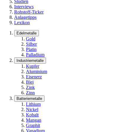
Studien
Interviews
Rohstoff-Ticker
Anlagetipps
Lexikon
Edelmetalle
Gold
Silber
Platin
Palladium
Industriemetalle
Kupfer
Aluminium
Eisenerz
Blei
Zink
Zinn
Batteriemetalle
Lithium
Nickel
Kobalt
Mangan
Graphit
Vanadium