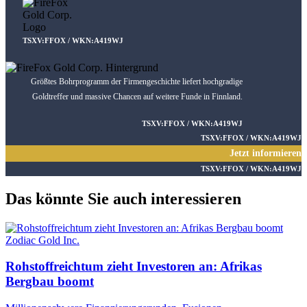
TSXV:FFOX / WKN:A419WJ
Größtes Bohrprogramm der Firmengeschichte liefert hochgradige
Goldtreffer und massive Chancen auf weitere Funde in Finnland.
TSXV:FFOX / WKN:A419WJ
TSXV:FFOX / WKN:A419WJ
Jetzt informieren
TSXV:FFOX / WKN:A419WJ
Das könnte Sie auch interessieren
Zodiac Gold Inc.
Rohstoffreichtum zieht Investoren an: Afrikas
Bergbau boomt