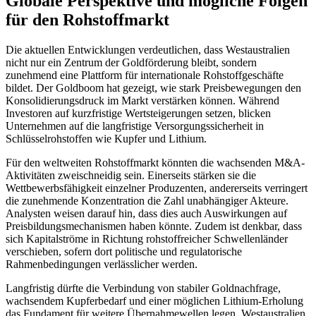
Globale Perspektive und mögliche Folgen
für den Rohstoffmarkt
Die aktuellen Entwicklungen verdeutlichen, dass Westaustralien
nicht nur ein Zentrum der Goldförderung bleibt, sondern
zunehmend eine Plattform für internationale Rohstoffgeschäfte
bildet. Der Goldboom hat gezeigt, wie stark Preisbewegungen den
Konsolidierungsdruck im Markt verstärken können. Während
Investoren auf kurzfristige Wertsteigerungen setzen, blicken
Unternehmen auf die langfristige Versorgungssicherheit in
Schlüsselrohstoffen wie Kupfer und Lithium.
Für den weltweiten Rohstoffmarkt könnten die wachsenden M&A-
Aktivitäten zweischneidig sein. Einerseits stärken sie die
Wettbewerbsfähigkeit einzelner Produzenten, andererseits verringert
die zunehmende Konzentration die Zahl unabhängiger Akteure.
Analysten weisen darauf hin, dass dies auch Auswirkungen auf
Preisbildungsmechanismen haben könnte. Zudem ist denkbar, dass
sich Kapitalströme in Richtung rohstoffreicher Schwellenländer
verschieben, sofern dort politische und regulatorische
Rahmenbedingungen verlässlicher werden.
Langfristig dürfte die Verbindung von stabiler Goldnachfrage,
wachsendem Kupferbedarf und einer möglichen Lithium-Erholung
das Fundament für weitere Übernahmewellen legen. Westaustralien