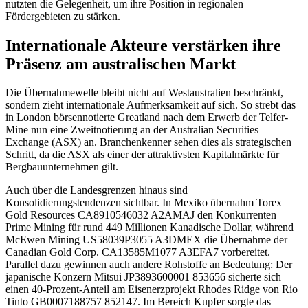
nutzten die Gelegenheit, um ihre Position in regionalen
Fördergebieten zu stärken.
Internationale Akteure verstärken ihre
Präsenz am australischen Markt
Die Übernahmewelle bleibt nicht auf Westaustralien beschränkt,
sondern zieht internationale Aufmerksamkeit auf sich. So strebt das
in London börsennotierte Greatland nach dem Erwerb der Telfer-
Mine nun eine Zweitnotierung an der Australian Securities
Exchange (ASX) an. Branchenkenner sehen dies als strategischen
Schritt, da die ASX als einer der attraktivsten Kapitalmärkte für
Bergbauunternehmen gilt.
Auch über die Landesgrenzen hinaus sind
Konsolidierungstendenzen sichtbar. In Mexiko übernahm Torex
Gold Resources
CA8910546032
A2AMAJ
den Konkurrenten
Prime Mining für rund 449 Millionen Kanadische Dollar, während
McEwen Mining
US58039P3055
A3DMEX
die Übernahme der
Canadian Gold Corp.
CA13585M1077
A3EFA7
vorbereitet.
Parallel dazu gewinnen auch andere Rohstoffe an Bedeutung: Der
japanische Konzern Mitsui
JP3893600001
853656
sicherte sich
einen 40-Prozent-Anteil am Eisenerzprojekt Rhodes Ridge von Rio
Tinto
GB0007188757
852147
. Im Bereich Kupfer sorgte das