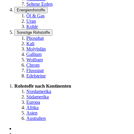
Seltene Erden
Energierohstoffe
Öl & Gas
Uran
Kohle
Sonstige Rohstoffe
Phosphat
Kali
Molybdän
Gallium
Wolfram
Chrom
Flussspat
Edelsteine
Rohstoffe nach Kontinenten
Nordamerika
Südamerika
Europa
Afrika
Asien
Australien