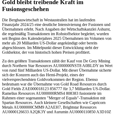
Gold bleibt treibende Kraft im
Fusionsgeschehen
Die Bergbauwirtschaft in Westaustralien hat im laufenden
Finanzjahr 2024/25 eine deutliche Intensivierung der Fusionen und
Übernahmen erlebt. Nach Angaben der Wirtschaftskanzlei Ashurst,
die regelmäßig Transaktionen im Rohstoffsektor begleitet, wurden
seit Beginn des Kalenderjahres 2025 Übernahmen im Volumen von
mehr als 20 Milliarden US-Dollar angekündigt oder bereits
abgeschlossen. Im Mittelpunkt dieser Entwicklung steht der
Goldsektor, der von historisch hohen Preisen profitiert.
Zu den größten Transaktionen zählt der Kauf von De Grey Mining
durch Northern Star Resources
AU000000NST8
A0BLDY
im Wert
von rund fünf Milliarden US-Dollar. Mit dieser Übernahme sicherte
sich der Konzern auch das Hemi-Projekt, eines der
vielversprechendsten Goldvorkommen der Region. Ebenso
bedeutsam war die Übernahme von Gold Road Resources durch
Gold Fields
ZAE000018123
856777
für 3,7 Milliarden US-Dollar.
Ramelius Resources
AU000000RMS4
808383
fusionierte im
Rahmen einer sogenannten "Merger of Equals"-Transaktion mit
Spartan Resources. Auch kleinere Gesellschaften wie Capricorn
Metals
AU000000CMM9
A2AEH7
, Brightstar Resources
AU0000126633
A2QK3Y
und Aurumin
AU0000110850
A3D10Z