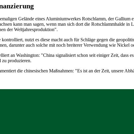
inanzierung
 ehemaligen Gelände eines Aluminiumwerkes Rotschlamm, der Gallium en
Sachsen kann man sagen, wenn man sich dort die Rotschlammhalde in L
hen der Weltjahresproduktion".
 kontrolliert, nutzt es diese macht auch für Schläge gegen die geopol
hmen, darunter auch solche mit noch breiterer Verwendung wie Nickel o
liert an Washington: "China signalisiert schon seit einiger Zeit, dass 
 zu produzieren.
ntiert die chinesischen Maßnahmen: "Es ist an der Zeit, unsere Abhä