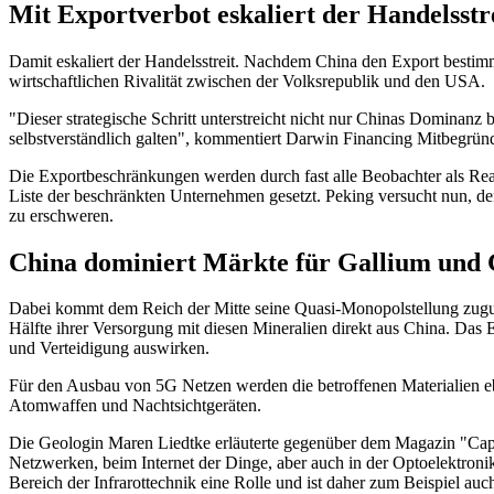
Mit Exportverbot eskaliert der Handelsstre
Damit eskaliert der Handelsstreit. Nachdem China den Export bestimm
wirtschaftlichen Rivalität zwischen der Volksrepublik und den USA.
"Dieser strategische Schritt unterstreicht nicht nur Chinas Dominanz 
selbstverständlich galten", kommentiert Darwin Financing Mitbegrün
Die Exportbeschränkungen werden durch fast alle Beobachter als Reak
Liste der beschränkten Unternehmen gesetzt. Peking versucht nun, de
zu erschweren.
China dominiert Märkte für Gallium un
Dabei kommt dem Reich der Mitte seine Quasi-Monopolstellung zugu
Hälfte ihrer Versorgung mit diesen Mineralien direkt aus China. Das 
und Verteidigung auswirken.
Für den Ausbau von 5G Netzen werden die betroffenen Materialien ebe
Atomwaffen und Nachtsichtgeräten.
Die Geologin Maren Liedtke erläuterte gegenüber dem Magazin "Capital"
Netzwerken, beim Internet der Dinge, aber auch in der Optoelektronik.
Bereich der Infrarottechnik eine Rolle und ist daher zum Beispiel au