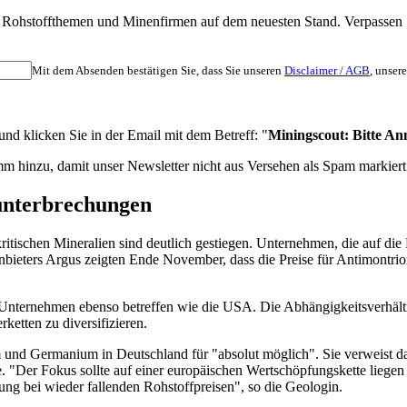
nten Rohstoffthemen und Minenfirmen auf dem neuesten Stand. Verpass
Mit dem Absenden bestätigen Sie, dass Sie unseren
Disclaimer / AGB
, unser
d klicken Sie in der Email mit dem Betreff: "
Miningscout: Bitte An
m hinzu, damit unser Newsletter nicht aus Versehen als Spam markiert
unterbrechungen
kritischen Mineralien sind deutlich gestiegen. Unternehmen, die auf d
bieters Argus zeigten Ende November, dass die Preise für Antimontri
nternehmen ebenso betreffen wie die USA. Die Abhängigkeitsverhältnis
ketten zu diversifizieren.
 und Germanium in Deutschland für "absolut möglich". Sie verweist da
te. "Der Fokus sollte auf einer europäischen Wertschöpfungskette lieg
ung bei wieder fallenden Rohstoffpreisen", so die Geologin.