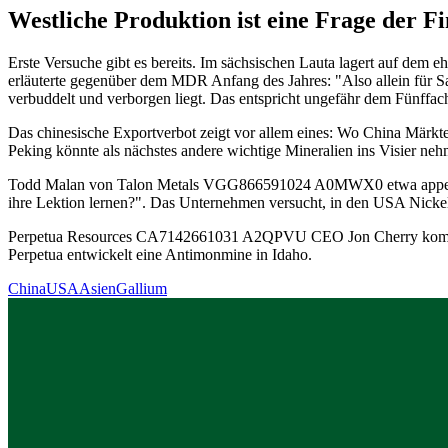
Westliche Produktion ist eine Frage der F
Erste Versuche gibt es bereits. Im sächsischen Lauta lagert auf dem
erläuterte gegenüber dem MDR Anfang des Jahres: "Also allein für 
verbuddelt und verborgen liegt. Das entspricht ungefähr dem Fünffac
Das chinesische Exportverbot zeigt vor allem eines: Wo China Märkte
Peking könnte als nächstes andere wichtige Mineralien ins Visier ne
Todd Malan von Talon Metals
VGG866591024
A0MWX0
etwa appel
ihre Lektion lernen?". Das Unternehmen versucht, in den USA Nickel
Perpetua Resources
CA7142661031
A2QPVU
CEO Jon Cherry komme
Perpetua entwickelt eine Antimonmine in Idaho.
China
USA
Asien
Gallium