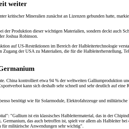
it weiter
ter kritischer Mineralien zunächst an Lizenzen gebunden hatte, markie
bei der Produktion dieser wichtigen Materialien, sondern deckt auch Schw
der Joshua Robinson.
tion auf US-Restriktionen im Bereich der Halbleitertechnologie versta
n Zugang der USA zu Materialien, die für die Halbleiterherstellung, 
d Germanium
te. China kontrolliert etwa 94 % der weltweiten Galliumproduktion 
Exportverbot kann sich deshalb sehr schnell und sehr deutlich auf ein
nso benötigt wie für Solarmodule, Elektrofahrzeuge und militärische V
: "Gallium ist ein klassisches Halbleitermaterial, das in der Chipindu
 Germanium, das auch betroffen ist, spielt vor allem als Halbleiter bei
ch für militärische Anwendungen sehr wichtig".