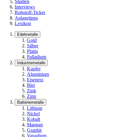
Studien
Interviews
Rohstoff-Ticker
Anlagetipps
Lexikon
Edelmetalle
Gold
Silber
Platin
Palladium
Industriemetalle
Kupfer
Aluminium
Eisenerz
Blei
Zink
Zinn
Batteriemetalle
Lithium
Nickel
Kobalt
Mangan
Graphit
Vanadium