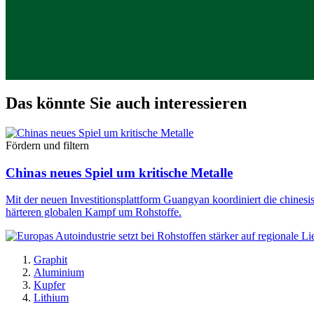
Das könnte Sie auch interessieren
Fördern und filtern
Chinas neues Spiel um kritische Metalle
Mit der neuen Investitionsplattform Guangyan koordiniert die chinesi
härteren globalen Kampf um Rohstoffe.
Graphit
Aluminium
Kupfer
Lithium