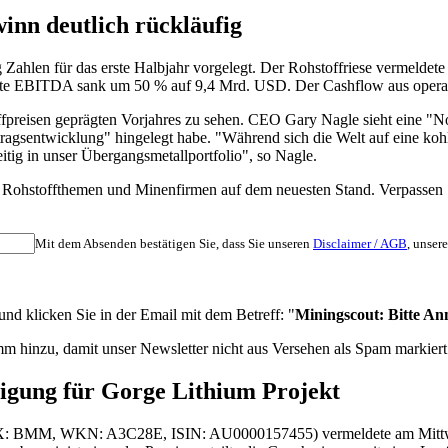
inn deutlich rückläufig
en für das erste Halbjahr vorgelegt. Der Rohstoffriese vermeldet
gte EBITDA sank um 50 % auf 9,4 Mrd. USD. Der Cashflow aus operati
fpreisen geprägten Vorjahres zu sehen. CEO Gary Nagle sieht eine "Nor
agsentwicklung" hingelegt habe. "Während sich die Welt auf eine kohl
itig in unser Übergangsmetallportfolio", so Nagle.
nten Rohstoffthemen und Minenfirmen auf dem neuesten Stand. Verpass
Mit dem Absenden bestätigen Sie, dass Sie unseren
Disclaimer / AGB
, unser
d klicken Sie in der Email mit dem Betreff: "
Miningscout: Bitte An
m hinzu, damit unser Newsletter nicht aus Versehen als Spam markiert
igung für Gorge Lithium Projekt
 (ASX: BMM, WKN: A3C28E, ISIN: AU0000157455) vermeldete am Mit