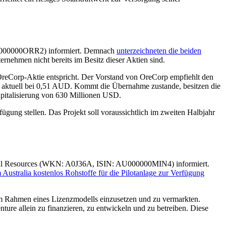
U000000ORR2) informiert. Demnach
unterzeichneten die beiden
rnehmen nicht bereits im Besitz dieser Aktien sind.
reCorp-Aktie entspricht. Der Vorstand von OreCorp empfiehlt den
aktuell bei 0,51 AUD. Kommt die Übernahme zustande, besitzen die
apitalisierung von 630 Millionen USD.
ng stellen. Das Projekt soll voraussichtlich im zweiten Halbjahr
ral Resources (WKN: A0J36A, ISIN: AU000000MIN4) informiert.
Australia kostenlos Rohstoffe für die Pilotanlage zur Verfügung
 im Rahmen eines Lizenzmodells einzusetzen und zu vermarkten.
re allein zu finanzieren, zu entwickeln und zu betreiben. Diese