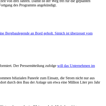
it von drei Jahren. Damit ist der Weg frei für die geplanten
Fortgang des Programms angekündigt.
eine Bergbaulegende an Bord geholt. Simich ist überzeugt vom
rmiert. Der Pressemitteilung zufolge
will das Unternehmen im
ommen bifazialen Paneele zum Einsatz, die Strom nicht nur aus
ndort durch den Bau der Anlage um etwa eine Million Liter pro Jahr