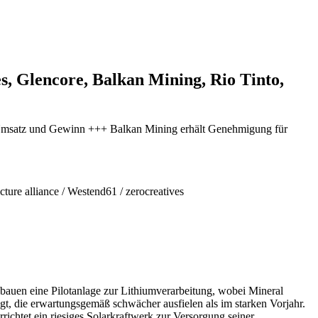
s, Glencore, Balkan Mining, Rio Tinto,
i Umsatz und Gewinn +++ Balkan Mining erhält Genehmigung für
icture alliance / Westend61 / zerocreatives
bauen eine Pilotanlage zur Lithiumverarbeitung, wobei Mineral
gt, die erwartungsgemäß schwächer ausfielen als im starken Vorjahr.
ichtet ein riesiges Solarkraftwerk zur Versorgung seiner