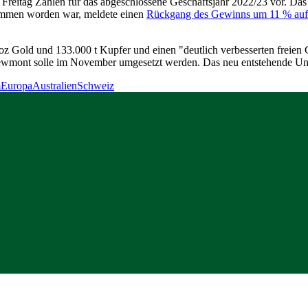
ag Zahlen für das abgeschlossene Geschäftsjahr 2022/23 vor. Das U
mmen worden war, meldete einen
Rückgang des Gewinns um 11 % auf
z Gold und 133.000 t Kupfer und einen "deutlich verbesserten freien
wmont solle im November umgesetzt werden. Das neu entstehende Unt
m
Europa
Australien
Schweiz