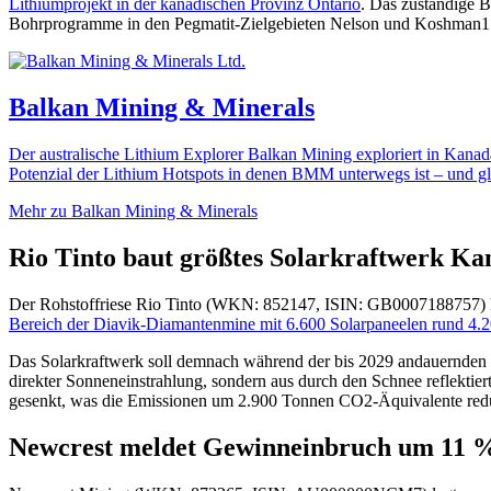
Lithiumprojekt in der kanadischen Provinz Ontario
. Das zuständige B
Bohrprogramme in den Pegmatit-Zielgebieten Nelson und Koshman1.
Balkan Mining & Minerals
Der australische Lithium Explorer Balkan Mining exploriert in Kanad
Potenzial der Lithium Hotspots in denen BMM unterwegs ist – und gl
Mehr zu Balkan Mining & Minerals
Rio Tinto baut größtes Solarkraftwerk K
Der Rohstoffriese Rio Tinto (WKN: 852147, ISIN: GB0007188757) hat
Bereich der Diavik-Diamantenmine mit 6.600 Solarpaneelen rund 4.
Das Solarkraftwerk soll demnach während der bis 2029 andauernden S
direkter Sonneneinstrahlung, sondern aus durch den Schnee reflektier
gesenkt, was die Emissionen um 2.900 Tonnen CO2-Äquivalente redu
Newcrest meldet Gewinneinbruch um 11 