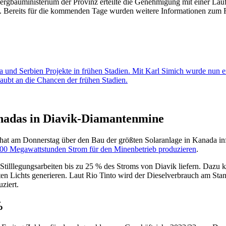
ergbauministerium der Provinz erteilte die Genehmigung mit einer Laufze
 Bereits für die kommenden Tage wurden weitere Informationen zum 
a und Serbien Projekte in frühen Stadien. Mit Karl Simich wurde nun 
aubt an die Chancen der frühen Stadien.
anadas in Diavik-Diamantenmine
 am Donnerstag über den Bau der größten Solaranlage in Kanada info
200 Megawattstunden Strom für den Minenbetrieb produzieren
.
tilllegungsarbeiten bis zu 25 % des Stroms von Diavik liefern. Dazu k
ten Lichts generieren. Laut Rio Tinto wird der Dieselverbrauch am Sta
ziert.
%