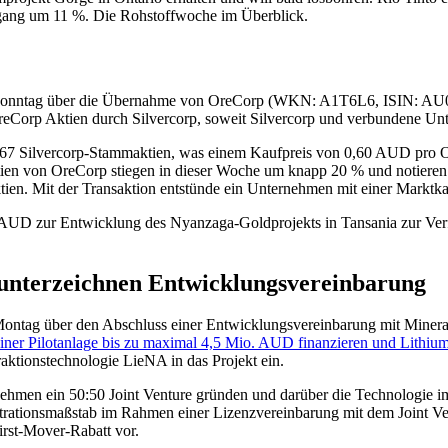
ang um 11 %. Die Rohstoffwoche im Überblick.
Sonntag über die Übernahme von OreCorp (WKN: A1T6L6, ISIN: A
eCorp Aktien durch Silvercorp, soweit Silvercorp und verbundene Unte
967 Silvercorp-Stammaktien, was einem Kaufpreis von 0,60 AUD pro O
en von OreCorp stiegen in dieser Woche um knapp 20 % und notieren 
ien. Mit der Transaktion entstünde ein Unternehmen mit einer Marktk
UD zur Entwicklung des Nyanzaga-Goldprojekts in Tansania zur Verfügu
 unterzeichnen Entwicklungsvereinbarung
ntag über den Abschluss einer Entwicklungsvereinbarung mit Mine
ner Pilotanlage bis zu maximal 4,5 Mio. AUD finanzieren und Lithium 
raktionstechnologie LieNA in das Projekt ein.
ernehmen ein 50:50 Joint Venture gründen und darüber die Technologie
ationsmaßstab im Rahmen einer Lizenzvereinbarung mit dem Joint Ventu
irst-Mover-Rabatt vor.