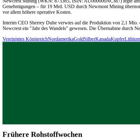
Newcrest Mining (WKN: 873365, ISIN: AU000000NCM7) legte am Freit
Genehmigungen – für 19 Mrd. USD durch Newmont Mining überno
vor allem höhere operative Kosten.
Interim CEO Sherrey Duhe verwies auf die Produktion von 2,1 Mio. o
Newcrest ein "Jahr des Wandels" gewesen. Die Übernahme durch Ne
Vereinigtes Königreich
Nordamerika
Gold
Silber
Kanada
Kupfer
Lithiu
Frühere Rohstoffwochen