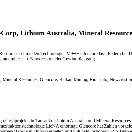
eCorp, Lithium Australia, Mineral Resource
l Resources schmieden Technologie-JV +++ Glencore lässt Federn be
amantenmine +++ Newcrest meldet Gewinnrückgang
p
a-Goldprojekts in Tansania. Lithium Australia und Mineral Resources 
umextraktionstechnologie LieNA einbringt. Glencore hat Zahlen vorgele
jekt Gorge in Ontario erhalten und will bald losbohren. Rio Tinto err