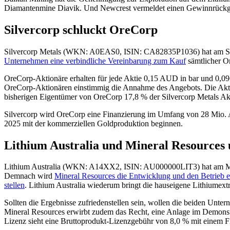
Diamantenmine Diavik. Und Newcrest vermeldet einen Gewinnrückg
Silvercorp schluckt OreCorp
Silvercorp Metals (WKN: A0EAS0, ISIN: CA82835P1036) hat am 
Unternehmen eine verbindliche Vereinbarung zum Kauf
sämtlicher Or
OreCorp-Aktionäre erhalten für jede Aktie 0,15 AUD in bar und 0,0
OreCorp-Aktionären einstimmig die Annahme des Angebots. Die Akti
bisherigen Eigentümer von OreCorp 17,8 % der Silvercorp Metals Akt
Silvercorp wird OreCorp eine Finanzierung im Umfang von 28 Mio. A
2025 mit der kommerziellen Goldproduktion beginnen.
Lithium Australia und Mineral Resources
Lithium Australia (WKN: A14XX2, ISIN: AU000000LIT3) hat am Mo
Demnach wird
Mineral Resources die Entwicklung und den Betrieb ei
stellen
. Lithium Australia wiederum bringt die hauseigene Lithiumext
Sollten die Ergebnisse zufriedenstellen sein, wollen die beiden Unt
Mineral Resources erwirbt zudem das Recht, eine Anlage im Demonstr
Lizenz sieht eine Bruttoprodukt-Lizenzgebühr von 8,0 % mit einem F