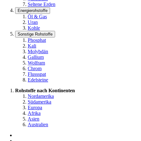
Seltene Erden
Energierohstoffe
Öl & Gas
Uran
Kohle
Sonstige Rohstoffe
Phosphat
Kali
Molybdän
Gallium
Wolfram
Chrom
Flussspat
Edelsteine
Rohstoffe nach Kontinenten
Nordamerika
Südamerika
Europa
Afrika
Asien
Australien