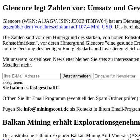
Glencore legt Zahlen vor: Umsatz und Gew
Glencore (WKN: A1JAGV, ISIN: JE00B4T3BW64) hat am Dienstag Zahl
gegenüber dem Vorjahreszeitraum auf 107,4 Mrd. USD
. Das bereini
Die Zahlen sind vor dem Hintergrund des starken, von hohen Rohstof
Rohstoffmärkten", vor deren Hintergrund Glencore "eine gesunde Ertr
auf die Deckung des heutigen Energiebedarfs und investieren gleichze
Mit unserem kostenlosen Newsletter bleiben Sie stets zu interessa
Metallen mehr.
Jetzt anmelden
akzeptieren.
Sie haben es fast geschafft!
Öffnen Sie Ihr Email Programm (eventuell den Spam Ordner prüfen) un
Fügen Sie
info@miningscout.de
als Kontakt in Ihrem Email-Program
Balkan Mining erhält Explorationsgenehm
Der australische Lithium Explorer Balkan Mining And Minerals