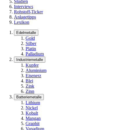
Studien
Interviews
Rohstoff-Ticker
Anlagetipps
Lexikon
Edelmetalle
Gold
Silber
Platin
Palladium
Industriemetalle
Kupfer
Aluminium
Eisenerz
Blei
Zink
Zinn
Batteriemetalle
Lithium
Nickel
Kobalt
Mangan
Graphit
Vanadium