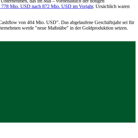
nternehmen, das im Mai – vorbehaltlich der nötigen
 778 Mio. USD nach 872 Mio. USD im Vorjahr
. Ursächlich waren
 Cashflow von 404 Mio. USD". Das abgelaufene Geschäftsjahr sei für
ernehmen werde "neue Maßstäbe" in der Goldproduktion setzen.