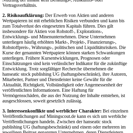
Vertragsverhältnis.
2. Risikoaufklärung:
Der Erwerb von Aktien und anderen
Wertpapieren ist mit erheblichen Risiken verbunden und kann bis
zum Totalverlust des eingesetzten Kapitals führen. Dies gilt
insbesondere für Aktien von Rohstoff-, Explorations-,
Entwicklungs- und Minenunternehmen. Diese Unternehmen
unterliegen häufig erhöhten Markt-, Projekt-, Finanzierungs-,
Rohstoffpreis-, Währungs-, politischen und Liquiditätsrisiken. Die
Kurse der genannten Wertpapiere können starken Schwankungen
unterliegen. Frühere Kursentwicklungen, Prognosen oder
Einschätzungen sind kein verlässlicher Indikator für die zukünftige
Entwicklung. Trotz sorgfältiger Recherche übernehmen die
hanseatic stock publishing UG (haftungsbeschränkt), ihre Autoren,
Mitarbeiter, Partner und Dienstleister keine Gewähr für die
Aktualität, Richtigkeit, Vollständigkeit oder Angemessenheit der
veröffentlichten Informationen. Eine Haftung für
Vermögensschäden, die aus der Nutzung der Inhalte entstehen, ist
ausgeschlossen, soweit gesetzlich zulässig.
3. Interessenkonflikte und werblicher Charakter:
Bei einzelnen
Veröffentlichungen auf Miningscout.de kann es sich um werbliche
Veröffentlichungen handeln. Zwischen der hanseatic stock
publishing UG (haftungsbeschränkt) und einem oder mehreren im
jeweiligen Beitrag genannten Unternehmen, deren Dienstleistern,