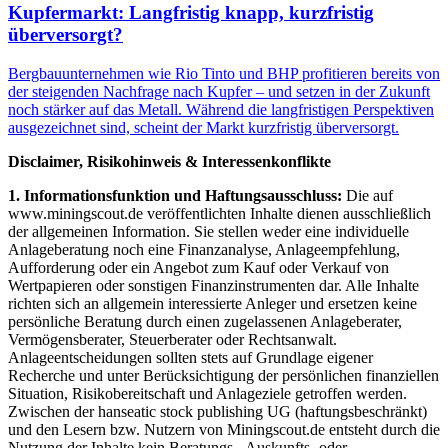
Kupfermarkt: Langfristig knapp, kurzfristig
überversorgt?
Bergbauunternehmen wie Rio Tinto und BHP profitieren bereits von
der steigenden Nachfrage nach Kupfer – und setzen in der Zukunft
noch stärker auf das Metall. Während die langfristigen Perspektiven
ausgezeichnet sind, scheint der Markt kurzfristig überversorgt.
Disclaimer, Risikohinweis & Interessenkonflikte
1. Informationsfunktion und Haftungsausschluss:
Die auf
www.miningscout.de veröffentlichten Inhalte dienen ausschließlich
der allgemeinen Information. Sie stellen weder eine individuelle
Anlageberatung noch eine Finanzanalyse, Anlageempfehlung,
Aufforderung oder ein Angebot zum Kauf oder Verkauf von
Wertpapieren oder sonstigen Finanzinstrumenten dar. Alle Inhalte
richten sich an allgemein interessierte Anleger und ersetzen keine
persönliche Beratung durch einen zugelassenen Anlageberater,
Vermögensberater, Steuerberater oder Rechtsanwalt.
Anlageentscheidungen sollten stets auf Grundlage eigener
Recherche und unter Berücksichtigung der persönlichen finanziellen
Situation, Risikobereitschaft und Anlageziele getroffen werden.
Zwischen der hanseatic stock publishing UG (haftungsbeschränkt)
und den Lesern bzw. Nutzern von Miningscout.de entsteht durch die
Nutzung der Inhalte kein Beratungs-, Auskunfts- oder