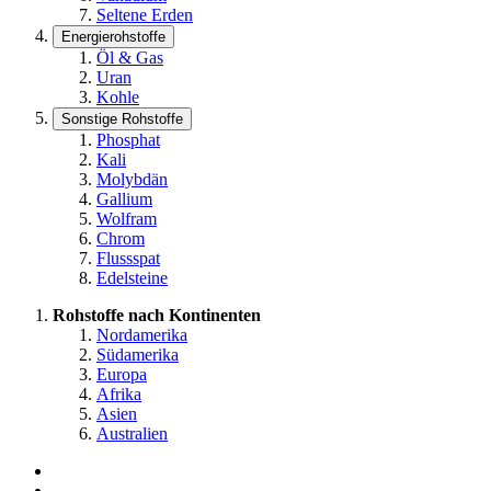
Seltene Erden
Energierohstoffe
Öl & Gas
Uran
Kohle
Sonstige Rohstoffe
Phosphat
Kali
Molybdän
Gallium
Wolfram
Chrom
Flussspat
Edelsteine
Rohstoffe nach Kontinenten
Nordamerika
Südamerika
Europa
Afrika
Asien
Australien