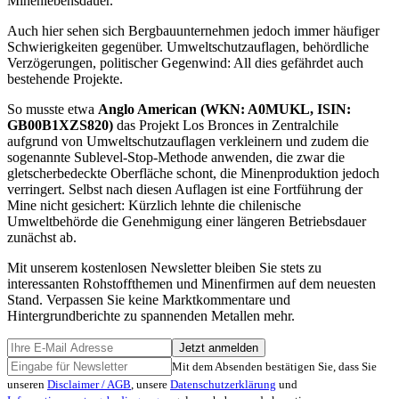
Minenlebensdauer.
Auch hier sehen sich Bergbauunternehmen jedoch immer häufiger
Schwierigkeiten gegenüber. Umweltschutzauflagen, behördliche
Verzögerungen, politischer Gegenwind: All dies gefährdet auch
bestehende Projekte.
So musste etwa
Anglo American (WKN: A0MUKL, ISIN:
GB00B1XZS820)
das Projekt Los Bronces in Zentralchile
aufgrund von Umweltschutzauflagen verkleinern und zudem die
sogenannte Sublevel-Stop-Methode anwenden, die zwar die
gletscherbedeckte Oberfläche schont, die Minenproduktion jedoch
verringert. Selbst nach diesen Auflagen ist eine Fortführung der
Mine nicht gesichert: Kürzlich lehnte die chilenische
Umweltbehörde die Genehmigung einer längeren Betriebsdauer
zunächst ab.
Mit unserem kostenlosen Newsletter bleiben Sie stets zu
interessanten Rohstoffthemen und Minenfirmen auf dem neuesten
Stand. Verpassen Sie keine Marktkommentare und
Hintergrundberichte zu spannenden Metallen mehr.
Jetzt anmelden
Mit dem Absenden bestätigen Sie, dass Sie
unseren
Disclaimer / AGB
, unsere
Datenschutzerklärung
und