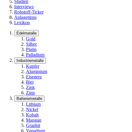
Studien
Interviews
Rohstoff-Ticker
Anlagetipps
Lexikon
Edelmetalle
Gold
Silber
Platin
Palladium
Industriemetalle
Kupfer
Aluminium
Eisenerz
Blei
Zink
Zinn
Batteriemetalle
Lithium
Nickel
Kobalt
Mangan
Graphit
Vanadium