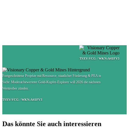
TSXV:VCG / WKN:A41FV3
Fortgeschrittene Projekte mit Ressource, staatlicher Förderung & PEA in
Sicht: Moderat bewerteter Gold-Kupfer-Explorer will 2026 die nächsten
Werttreiber zünden.
TSXV:VCG / WKN:A41FV3
Das könnte Sie auch interessieren