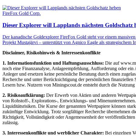
FireFox Gold Corp.
Dieser Explorer will Lapplands nächsten Goldschatz 
Der kanadische Goldexplorer FireFox Gold steht vor einem massiven 
Projekt Mustajärvi – unterstützt von Agnico Eagle als strategischem In
Disclaimer, Risikohinweis & Interessenkonflikte
1. Informationsfunktion und Haftungsausschluss:
Die auf www.mini
noch eine Finanzanalyse, Anlageempfehlung, Aufforderung oder ein An
Anleger und ersetzen keine persönliche Beratung durch einen zugelas
Recherche und unter Berücksichtigung der persönlichen finanziellen 
Lesern bzw. Nutzern von Miningscout.de entsteht durch die Nutzung de
2. Risikoaufklärung:
Der Erwerb von Aktien und anderen Wertpapieren
von Rohstoff-, Explorations-, Entwicklungs- und Minenunternehmen. D
Liquiditätsrisiken. Die Kurse der genannten Wertpapiere können star
zukünftige Entwicklung. Trotz sorgfältiger Recherche übernehmen die 
Richtigkeit, Vollständigkeit oder Angemessenheit der veröffentlichte
zulässig.
3. Interessenkonflikte und werblicher Charakter:
Bei einzelnen V