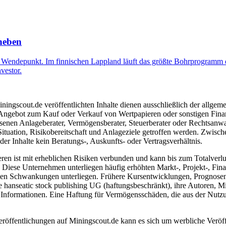
heben
Wendepunkt. Im finnischen Lappland läuft das größte Bohrprogramm de
vestor.
ngscout.de veröffentlichten Inhalte dienen ausschließlich der allgeme
gebot zum Kauf oder Verkauf von Wertpapieren oder sonstigen Finanzins
senen Anlageberater, Vermögensberater, Steuerberater oder Rechtsanwal
Situation, Risikobereitschaft und Anlageziele getroffen werden. Zwisc
r Inhalte kein Beratungs-, Auskunfts- oder Vertragsverhältnis.
 ist mit erheblichen Risiken verbunden und kann bis zum Totalverlust 
iese Unternehmen unterliegen häufig erhöhten Markt-, Projekt-, Finan
ken Schwankungen unterliegen. Frühere Kursentwicklungen, Prognosen o
hanseatic stock publishing UG (haftungsbeschränkt), ihre Autoren, Mita
n Informationen. Eine Haftung für Vermögensschäden, die aus der Nutzung
eröffentlichungen auf Miningscout.de kann es sich um werbliche Veröf