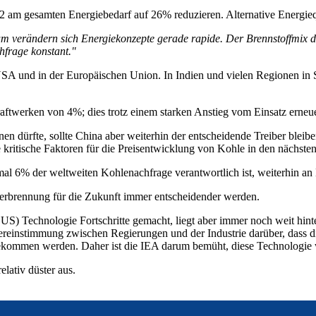
22 am gesamten Energiebedarf auf 26% reduzieren. Alternative Energieq
verändern sich Energiekonzepte gerade rapide. Der Brennstoffmix div
hfrage konstant."
SA und in der Europäischen Union. In Indien und vielen Regionen in Sü
aftwerken von 4%; dies trotz einem starken Anstieg vom Einsatz erneue
ürfte, sollte China aber weiterhin der entscheidende Treiber bleiben.
 kritische Faktoren für die Preisentwicklung von Kohle in den nächste
al 6% der weltweiten Kohlenachfrage verantwortlich ist, weiterhin an
rbrennung für die Zukunft immer entscheidender werden.
CUS) Technologie Fortschritte gemacht, liegt aber immer noch weit hi
Übereinstimmung zwischen Regierungen und der Industrie darüber, das
bekommen werden. Daher ist die IEA darum bemüht, diese Technologie w
lativ düster aus.