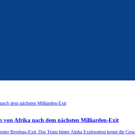
n von Afrika nach dem nächsten Milliarden-Exit
ester Bergbau-Exit. Das Team hinter Alpha Exploration kennt die Gesch