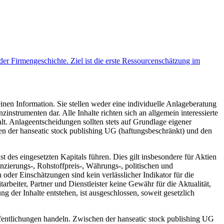
r Firmengeschichte. Ziel ist die erste Ressourcenschätzung im
inen Information. Sie stellen weder eine individuelle Anlageberatung
trumenten dar. Alle Inhalte richten sich an allgemein interessierte
t. Anlageentscheidungen sollten stets auf Grundlage eigener
hen der hanseatic stock publishing UG (haftungsbeschränkt) und den
des eingesetzten Kapitals führen. Dies gilt insbesondere für Aktien
zierungs-, Rohstoffpreis-, Währungs-, politischen und
der Einschätzungen sind kein verlässlicher Indikator für die
rbeiter, Partner und Dienstleister keine Gewähr für die Aktualität,
 der Inhalte entstehen, ist ausgeschlossen, soweit gesetzlich
fentlichungen handeln. Zwischen der hanseatic stock publishing UG