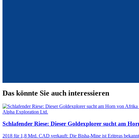
Das könnte Sie auch interessieren
Alpha Exploration Ltd.
Schlafender Riese: Dieser Goldexplorer sucht am Hor
2018 für 1,8 Mrd. CAD verkauft: Die Bisha-Mine ist Eritreas bekannt