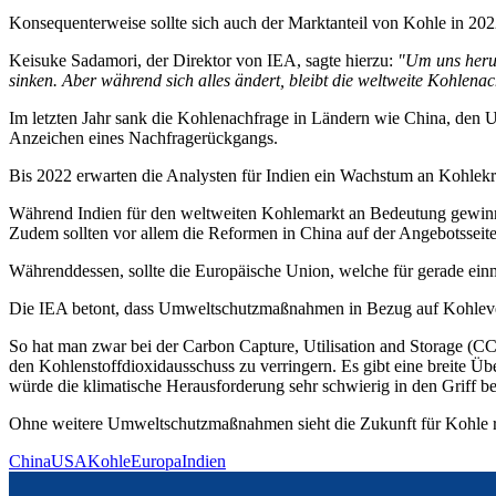
Konsequenterweise sollte sich auch der Marktanteil von Kohle in 20
Keisuke Sadamori, der Direktor von IEA, sagte hierzu:
"Um uns herum 
sinken. Aber während sich alles ändert, bleibt die weltweite Kohlenac
Im letzten Jahr sank die Kohlenachfrage in Ländern wie China, den U
Anzeichen eines Nachfragerückgangs.
Bis 2022 erwarten die Analysten für Indien ein Wachstum an Kohlekr
Während Indien für den weltweiten Kohlemarkt an Bedeutung gewinnen d
Zudem sollten vor allem die Reformen in China auf der Angebotsseite
Währenddessen, sollte die Europäische Union, welche für gerade einm
Die IEA betont, dass Umweltschutzmaßnahmen in Bezug auf Kohleve
So hat man zwar bei der Carbon Capture, Utilisation and Storage (C
den Kohlenstoffdioxidausschuss zu verringern. Es gibt eine breite 
würde die klimatische Herausforderung sehr schwierig in den Griff 
Ohne weitere Umweltschutzmaßnahmen sieht die Zukunft für Kohle re
China
USA
Kohle
Europa
Indien