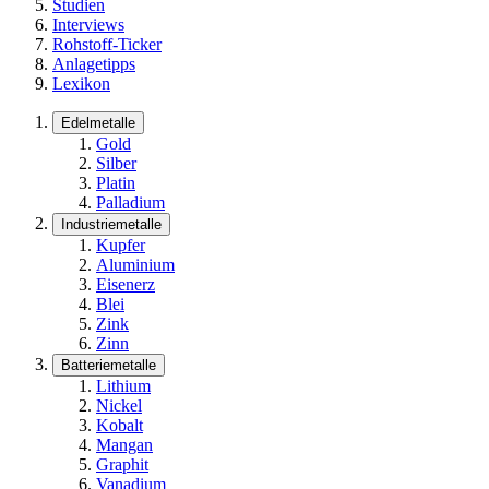
Studien
Interviews
Rohstoff-Ticker
Anlagetipps
Lexikon
Edelmetalle
Gold
Silber
Platin
Palladium
Industriemetalle
Kupfer
Aluminium
Eisenerz
Blei
Zink
Zinn
Batteriemetalle
Lithium
Nickel
Kobalt
Mangan
Graphit
Vanadium