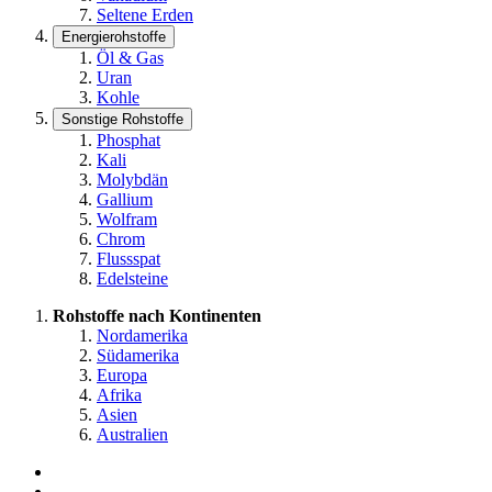
Seltene Erden
Energierohstoffe
Öl & Gas
Uran
Kohle
Sonstige Rohstoffe
Phosphat
Kali
Molybdän
Gallium
Wolfram
Chrom
Flussspat
Edelsteine
Rohstoffe nach Kontinenten
Nordamerika
Südamerika
Europa
Afrika
Asien
Australien