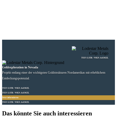
TSXV:LSTR / WKN:A41MZL
Goldexploration in Nevada
Projekt entlang einer der wichtigsten Goldstrukturen Nordamerikas mit erheblichem
Entdeckungspotenzial.
TSXV:LSTR / WKN:A41MZL
TSXV:LSTR / WKN:A41MZL
Jetzt informieren
TSXV:LSTR / WKN:A41MZL
Das könnte Sie auch interessieren