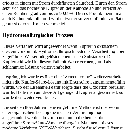
erfolgt in einem mit Strom durchfluteten Säurebad. Durch den Strom
setzt sich das hochreine Kupfer an der Kathode ab und erreicht so
einen Reinheitsgrad von bis zu 99,99%. Dieses Produkt nennt man
auch Kathodenkupfer und wird entweder so verkauft oder zu Platten
gepresst oder zu Rollen verarbeitet.
Hydrometallurgischer Prozess
Dieses Verfahren wird angewendet wenn Kupfer in oxidischem
Gestein vorkommt. Hydrometallurgisch bedeutet Verarbeitung über
zugeführtes Wasser mit gelösten chemischen Substanzen. Das
Kupferoxid wird in diesem Fall mit Waser vermengt und als
schlammige Lösung weiterverarbeitet.
Ursprünglich wurde es über eine "Zementierung" weiterverarbeitet,
indem die Kupfer-Säure-Lösung mit Eisenschrott zusammengeführt
wurde, wo der Eisenanteil dafür sorgte dass die Oxidation reduziert
wurde. Hatte man auf diese Art genügend Kupfer angesammelt, so
wurde dies weiter verarbeitet.
Die seit den 80er Jahren neue eingeführte Methode ist die, wo in
einer organischen Lösung die meisten Verunreinigungen
ausgesondert werden, bevor man dann in die bereits oben
angeführte Strom-Säure-Variante übergeht. Man nennt dieses
moderne Verfahren SXEW-Verfahren. S steht für solvent (Lösung),