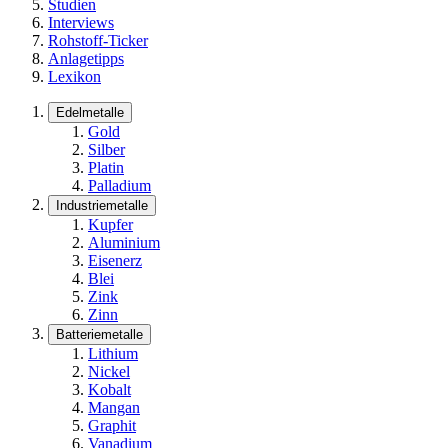
Studien
Interviews
Rohstoff-Ticker
Anlagetipps
Lexikon
Edelmetalle
Gold
Silber
Platin
Palladium
Industriemetalle
Kupfer
Aluminium
Eisenerz
Blei
Zink
Zinn
Batteriemetalle
Lithium
Nickel
Kobalt
Mangan
Graphit
Vanadium