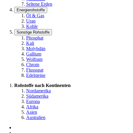
Seltene Erden
Energierohstoffe
Öl & Gas
Uran
Kohle
Sonstige Rohstoffe
Phosphat
Kali
Molybdän
Gallium
Wolfram
Chrom
Flussspat
Edelsteine
Rohstoffe nach Kontinenten
Nordamerika
Südamerika
Europa
Afrika
Asien
Australien