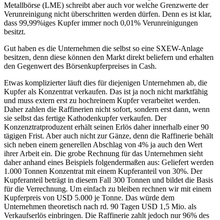
Metallbörse (LME) schreibt aber auch vor welche Grenzwerte der
Verunreinigung nicht überschritten werden dürfen. Denn es ist klar,
dass 99,99%iges Kupfer immer noch 0,01% Verunreinigungen
besitzt.
Gut haben es die Unternehmen die selbst so eine SXEW-Anlage
besitzen, denn diese können den Markt direkt beliefern und erhalten
den Gegenwert des Börsenkupferpreises in Cash.
Etwas komplizierter läuft dies für diejenigen Unternehmen ab, die
Kupfer als Konzentrat verkaufen. Das ist ja noch nicht marktfähig
und muss extern erst zu hochreinem Kupfer verarbeitet werden.
Daher zahlen die Raffinerien nicht sofort, sondern erst dann, wenn
sie selbst das fertige Kathodenkupfer verkaufen. Der
Konzenztratproduzent erhält seinen Erlös daher innerhalb einer 90
tägigen Frist. Aber auch nicht zur Gänze, denn die Raffinerie behält
sich neben einem generellen Abschlag von 4% ja auch den Wert
ihrer Arbeit ein. Die grobe Rechnung für das Unternehmen sieht
daher anhand eines Beispiels folgendermaßen aus: Geliefert werden
1.000 Tonnen Konzentrat mit einem Kupferanteil von 30%. Der
Kupferanteil beträgt in diesem Fall 300 Tonnen und bildet die Basis
für die Verrechnung. Um einfach zu bleiben rechnen wir mit einem
Kupferpreis von USD 5.000 je Tonne. Das würde dem
Unternehmen theoretisch nach rd. 90 Tagen USD 1,5 Mio. als
Verkaufserlös einbringen. Die Raffinerie zahlt jedoch nur 96% des