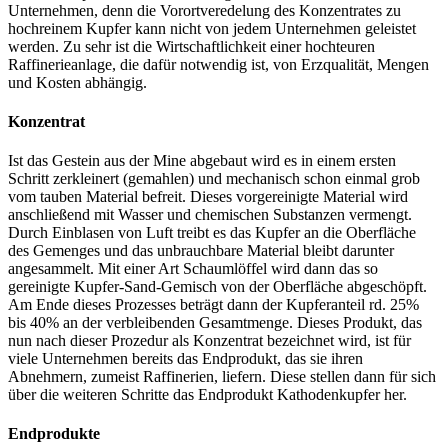
Unternehmen, denn die Vorortveredelung des Konzentrates zu
hochreinem Kupfer kann nicht von jedem Unternehmen geleistet
werden. Zu sehr ist die Wirtschaftlichkeit einer hochteuren
Raffinerieanlage, die dafür notwendig ist, von Erzqualität, Mengen
und Kosten abhängig.
Konzentrat
Ist das Gestein aus der Mine abgebaut wird es in einem ersten
Schritt zerkleinert (gemahlen) und mechanisch schon einmal grob
vom tauben Material befreit. Dieses vorgereinigte Material wird
anschließend mit Wasser und chemischen Substanzen vermengt.
Durch Einblasen von Luft treibt es das Kupfer an die Oberfläche
des Gemenges und das unbrauchbare Material bleibt darunter
angesammelt. Mit einer Art Schaumlöffel wird dann das so
gereinigte Kupfer-Sand-Gemisch von der Oberfläche abgeschöpft.
Am Ende dieses Prozesses beträgt dann der Kupferanteil rd. 25%
bis 40% an der verbleibenden Gesamtmenge. Dieses Produkt, das
nun nach dieser Prozedur als Konzentrat bezeichnet wird, ist für
viele Unternehmen bereits das Endprodukt, das sie ihren
Abnehmern, zumeist Raffinerien, liefern. Diese stellen dann für sich
über die weiteren Schritte das Endprodukt Kathodenkupfer her.
Endprodukte