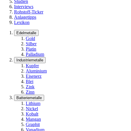
Studien
Interviews
Rohstoff-Ticker
Anlagetipps
Lexikon
Edelmetalle
Gold
Silber
Platin
Palladium
Industriemetalle
Kupfer
Aluminium
Eisenerz
Blei
Zink
Zinn
Batteriemetalle
Lithium
Nickel
Kobalt
Mangan
Graphit
Vanadium