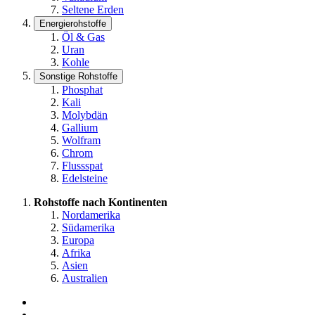
Seltene Erden
Energierohstoffe
Öl & Gas
Uran
Kohle
Sonstige Rohstoffe
Phosphat
Kali
Molybdän
Gallium
Wolfram
Chrom
Flussspat
Edelsteine
Rohstoffe nach Kontinenten
Nordamerika
Südamerika
Europa
Afrika
Asien
Australien