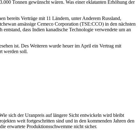
u 63.000 Tonnen gewünscht wären. Was einer eklatanten Erhöhung der
hen bereits Verträge mit 11 Ländern, unter Anderem Russland,
askatchewan ansässige Cemeco Corporation (TSE:CCO) in den nächsten
urch entstand, dass Indien kanadische Technologie verwendete um an
esehen ist. Des Weiteren wurde heuer im April ein Vertrag mit
t werden soll.
e sich der Uranpreis auf längere Sicht entwickeln wird bleibt
ojekten weit fortgeschritten sind und in den kommenden Jahren den
h die erwartete Produktionsschwemme nicht sicher.