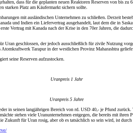
tgehalten, dass für die geplanten neuen Reaktoren Reserven von bis z
n starken Platz am Käufermarkt sichern sollte.
inbarungen mit ausländischen Unternehmen zu schließen. Derzeit beste
Kanada und Indien ein Liefervertrag ausgehandelt, laut dem die in S
er erste Vertrag mit Kanada nach der Krise in den 70er Jahren, die dad
ür Uran geschlossen, der jedoch ausschließlich für zivile Nutzung vorg
as Atomkraftwerk Tarapur in der westlichen Provinz Maharashtra geliefer
iert seine Reserven aufzustocken.
Uranpreis 1 Jahr
Uranpreis 5 Jahre
r in seinen langjährigen Bereich von rd. USD 40,- je Pfund zurück. Wi
chte stehen viele Uranunternehmen entgegen, die bereits mit ihren Pr
e Zukunft für Uran rosig, aber ob es tatsächlich so sein wird, ist durc
rve/