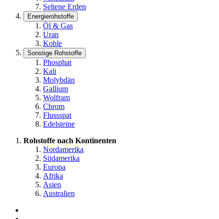
Seltene Erden
Energierohstoffe
Öl & Gas
Uran
Kohle
Sonstige Rohstoffe
Phosphat
Kali
Molybdän
Gallium
Wolfram
Chrom
Flussspat
Edelsteine
Rohstoffe nach Kontinenten
Nordamerika
Südamerika
Europa
Afrika
Asien
Australien