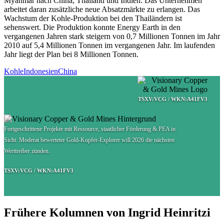
Myanmar nach China, Thailand und Indien. Das Unternehmen
arbeitet daran zusätzliche neue Absatzmärkte zu erlangen. Das
Wachstum der Kohle-Produktion bei den Thailändern ist
sehenswert. Die Produktion konnte Energy Earth in den
vergangenen Jahren stark steigern von 0,7 Millionen Tonnen im Jahr
2010 auf 5,4 Millionen Tonnen im vergangenen Jahr. Im laufenden
Jahr liegt der Plan bei 8 Millionen Tonnen.
Kohle
Indonesien
China
TSXV:VCG / WKN:A41FV3
Fortgeschrittene Projekte mit Ressource, staatlicher Förderung & PEA in
Sicht: Moderat bewerteter Gold-Kupfer-Explorer will 2026 die nächsten
Werttreiber zünden.
TSXV:VCG / WKN:A41FV3
Frühere Kolumnen von Ingrid Heinritzi