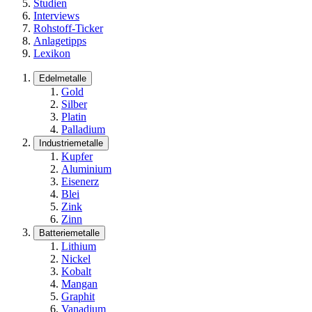
Studien
Interviews
Rohstoff-Ticker
Anlagetipps
Lexikon
Edelmetalle
Gold
Silber
Platin
Palladium
Industriemetalle
Kupfer
Aluminium
Eisenerz
Blei
Zink
Zinn
Batteriemetalle
Lithium
Nickel
Kobalt
Mangan
Graphit
Vanadium