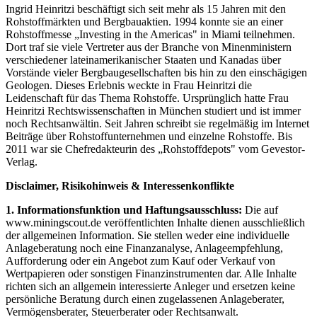
Ingrid Heinritzi beschäftigt sich seit mehr als 15 Jahren mit den
Rohstoffmärkten und Bergbauaktien. 1994 konnte sie an einer
Rohstoffmesse „Investing in the Americas" in Miami teilnehmen.
Dort traf sie viele Vertreter aus der Branche von Minenministern
verschiedener lateinamerikanischer Staaten und Kanadas über
Vorstände vieler Bergbaugesellschaften bis hin zu den einschägigen
Geologen. Dieses Erlebnis weckte in Frau Heinritzi die
Leidenschaft für das Thema Rohstoffe. Ursprünglich hatte Frau
Heinritzi Rechtswissenschaften in München studiert und ist immer
noch Rechtsanwältin. Seit Jahren schreibt sie regelmäßig im Internet
Beiträge über Rohstoffunternehmen und einzelne Rohstoffe. Bis
2011 war sie Chefredakteurin des „Rohstoffdepots" vom Gevestor-
Verlag.
Disclaimer, Risikohinweis & Interessenkonflikte
1. Informationsfunktion und Haftungsausschluss:
Die auf
www.miningscout.de veröffentlichten Inhalte dienen ausschließlich
der allgemeinen Information. Sie stellen weder eine individuelle
Anlageberatung noch eine Finanzanalyse, Anlageempfehlung,
Aufforderung oder ein Angebot zum Kauf oder Verkauf von
Wertpapieren oder sonstigen Finanzinstrumenten dar. Alle Inhalte
richten sich an allgemein interessierte Anleger und ersetzen keine
persönliche Beratung durch einen zugelassenen Anlageberater,
Vermögensberater, Steuerberater oder Rechtsanwalt.