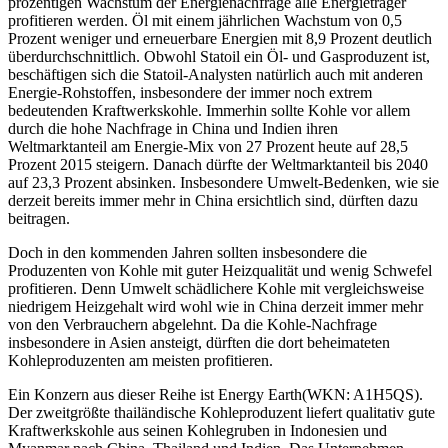
prozentigen Wachstum der Energienachfrage alle Energieträger
profitieren werden. Öl mit einem jährlichen Wachstum von 0,5
Prozent weniger und erneuerbare Energien mit 8,9 Prozent deutlich
überdurchschnittlich. Obwohl Statoil ein Öl- und Gasproduzent ist,
beschäftigen sich die Statoil-Analysten natürlich auch mit anderen
Energie-Rohstoffen, insbesondere der immer noch extrem
bedeutenden Kraftwerkskohle. Immerhin sollte Kohle vor allem
durch die hohe Nachfrage in China und Indien ihren
Weltmarktanteil am Energie-Mix von 27 Prozent heute auf 28,5
Prozent 2015 steigern. Danach dürfte der Weltmarktanteil bis 2040
auf 23,3 Prozent absinken. Insbesondere Umwelt-Bedenken, wie sie
derzeit bereits immer mehr in China ersichtlich sind, dürften dazu
beitragen.
Doch in den kommenden Jahren sollten insbesondere die
Produzenten von Kohle mit guter Heizqualität und wenig Schwefel
profitieren. Denn Umwelt schädlichere Kohle mit vergleichsweise
niedrigem Heizgehalt wird wohl wie in China derzeit immer mehr
von den Verbrauchern abgelehnt. Da die Kohle-Nachfrage
insbesondere in Asien ansteigt, dürften die dort beheimateten
Kohleproduzenten am meisten profitieren.
Ein Konzern aus dieser Reihe ist Energy Earth(WKN: A1H5QS).
Der zweitgrößte thailändische Kohleproduzent liefert qualitativ gute
Kraftwerkskohle aus seinen Kohlegruben in Indonesien und