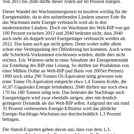
Von 2015 bis 2040 dürfte dieser Anteil auf 60 Prozent zulegen.
Dieser Wandel der Wachstumsregionen ist insofern wichtig für die
Energiemärkte, da in den aufstrebenden Ländern unserer Erde für
das Wachstum mehr Energie verbraucht wird als in den
modernisierten Ländern. Doch ein Wachstum des Welt-BIP von gut
100 Prozent zwischen 2012 und 2040 bedeutet nicht, dass 2040
auch mehr als doppelt soviel Energieträger verbraucht werden als
2012. Das kann auch gar nicht gehen. Denn woher sollte allein
schon eine Verdoppelung der Ölförderung her kommen. Auch wenn
alle Schieferöl-Vorkommen erschlossen würden, dürfte dies nicht
reichen. Eric Wärness sieht in einer Abnahme der Energieintensität
zur Erstellung des BIP eine Lösung. So dürften zur Produktion von
einer Million Dollar an Welt-BIP (auf Basis von 2005er Preisen)
1990 noch zirka 290 Tonnen Öl-Äquivalent nötig gewesen sein
(eine Tonne Öl-Äquivalent entspricht etwa 1,4 Tonnen Kohle, die
41,87 Gigajoules Energie beinhalten). 2040 dürften nur noch etwa
170 bis 180 Tonnen nötig sein. Das bedeutet die Nachfrage nach
Energieträgern wird zwar ebenfalls steigen, aber mit deutlich
geringerer Dynamik als das Welt-BIP selbst. Aufgrund der um rund
35 Prozent verbesserten Energie-Effizienz wird das jährliche
Energie-Nachfrage-Wachstum nur durchschnittlich 1,3 Prozent
betragen.
Die Statoil-Experten gehen davon aus, dass von dem 1,3-