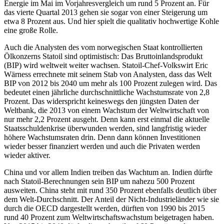
Energie im Mai im Vorjahresvergleich um rund 5 Prozent an. Für
das vierte Quartal 2013 gehen sie sogar von einer Steigerung um
etwa 8 Prozent aus. Und hier spielt die qualitativ hochwertige Kohle
eine große Rolle.
Auch die Analysten des vom norwegischen Staat kontrollierten
Ölkonzerns Statoil sind optimistisch: Das Bruttoinlandsprodukt
(BIP) wird weltweit weiter wachsen. Statoil-Chef-Volkswirt Eric
Wärness errechnete mit seinem Stab von Analysten, dass das Welt
BIP von 2012 bis 2040 um mehr als 100 Prozent zulegen wird. Das
bedeutet einen jährliche durchschnittliche Wachstumsrate von 2,8
Prozent. Das widerspricht keineswegs den jüngsten Daten der
Weltbank, die 2013 von einem Wachstum der Weltwirtschaft von
nur mehr 2,2 Prozent ausgeht. Denn kann erst einmal die aktuelle
Staatsschuldenkrise überwunden werden, sind langfristig wieder
höhere Wachstumsraten drin. Denn dann können Investitionen
wieder besser finanziert werden und auch die Privaten werden
wieder aktiver.
China und vor allem Indien treiben das Wachtum an. Indien dürfte
nach Statoil-Berechnungen sein BIP um nahezu 500 Prozent
ausweiten. China steht mit rund 350 Prozent ebenfalls deutlich über
dem Welt-Durchschnitt. Der Anteil der Nicht-Industrieländer wie sie
durch die OECD dargestellt werden, dürften von 1990 bis 2015
rund 40 Prozent zum Weltwirtschaftswachstum beigetragen haben.