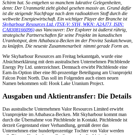
Schirm hat. So entgehen so manchem lukrative Gelegenheiten,
denn: Der Uranmarkt zieht global gesehen massiv an. Grund dafür
ist die steigende Nachfrage nach dem radioaktiven Stoff durch die
weltweite Energiewirtschaft. Ein wichtiger Player der Branche ist
Skyharbour Resources Ltd. (TSX-V: SYH, WKN: A2AJ7J, ISIN:
CA8308166096)
aus Vancouver: Der Explorer ist äußerst rührig,
strategische Partnerschaften für seine Projekte im kanadischen
Uranhotspot, dem Athabasca-Becken im der Provinz Saskatchewan,
zu knüpfen. Die neueste Zusammenarbeit nimmt gerade Form an.
Wie Skyharbour Resources am Freitag bekanntgab, wurde eine
Absichtserklärung mit dem australischen Unternehmen Pitchblende
Energy Pty Ltd. unterzeichnet. Demnach erwirbt Pitchblende eine
Earn-In-Option über eine 80-prozentige Beteiligung am Uranprojekt
Falcon Point North. Das soll im Folgenden auch einen neuen
Namen bekommen soll: Hook Lake Uranium Project.
Ausgaben und Aktientransfer: Die Details
Das australische Unternehmen Valor Resources Limited erwirbt
Uranprojekte im Athabasca-Becken. Mit Skyharbour kommt man
durch die Übernahme von Pitchblende in Kontakt. Pitchblende ist
derzeit Gegenstand einer Verhandlung, gemäß derer das
Unternehmen eine hundertprozentige Tochter von Valor werden