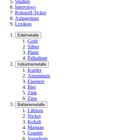
Studien
Interviews
Rohstoff-Ticker
Anlagetipps
Lexikon
Edelmetalle
Gold
Silber
Platin
Palladium
Industriemetalle
Kupfer
Aluminium
Eisenerz
Blei
Zink
Zinn
Batteriemetalle
Lithium
Nickel
Kobalt
Mangan
Graphit
Vanadium