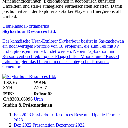
Mineralentdeckungen, Explorationen in geopolitisch günstigen
Umfeldern und starke strategische Partnerschaften schaffen. Damit
positioniert sich der Explorer als starker Player im Energierohstoff-
Umfeld.
Uran
Kanada
Nordamerika
Skyharbour Resources Ltd.
Der kanadische Uran-Explorer Skyharbour besitzt in Saskatchewan
ein hochwertiges Portfolio von 18 Projekten, die zum Teil mit JV-
und Optionspartnern erkundet werden. Neben Exploration und
Ressourcenbeschreibung der Flaggschiffe "Moore" und "Russell
Lake" fungiert das Unternehmen als strategischer Prospect-
Generator.
TSXV:
WKN:
SYH
A2AJ7J
ISIN:
Rohstoffe:
CA8308166096
Uran
Studien & Präsentationen
Feb 2023
Skyharbour Resources Research Update Februar
2023
Dez 2022
Präsentation Dezember 2022