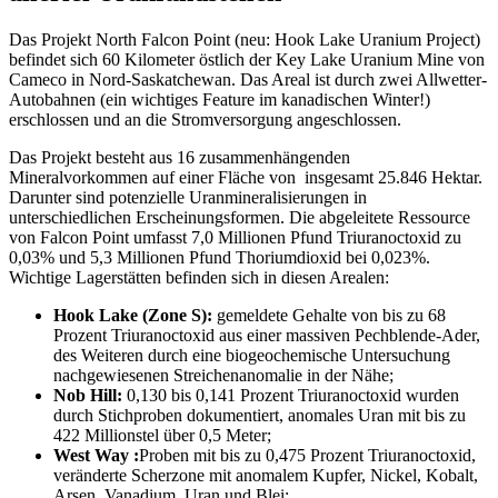
Das Projekt North Falcon Point (neu: Hook Lake Uranium Project)
befindet sich 60 Kilometer östlich der Key Lake Uranium Mine von
Cameco in Nord-Saskatchewan. Das Areal ist durch zwei Allwetter-
Autobahnen (ein wichtiges Feature im kanadischen Winter!)
erschlossen und an die Stromversorgung angeschlossen.
Das Projekt besteht aus 16 zusammenhängenden
Mineralvorkommen auf einer Fläche von insgesamt 25.846 Hektar.
Darunter sind potenzielle Uranmineralisierungen in
unterschiedlichen Erscheinungsformen. Die abgeleitete Ressource
von Falcon Point umfasst 7,0 Millionen Pfund Triuranoctoxid zu
0,03% und 5,3 Millionen Pfund Thoriumdioxid bei 0,023%.
Wichtige Lagerstätten befinden sich in diesen Arealen:
Hook Lake (Zone S):
gemeldete Gehalte von bis zu 68
Prozent Triuranoctoxid aus einer massiven Pechblende-Ader,
des Weiteren durch eine biogeochemische Untersuchung
nachgewiesenen Streichenanomalie in der Nähe;
Nob Hill:
0,130 bis 0,141 Prozent Triuranoctoxid wurden
durch Stichproben dokumentiert, anomales Uran mit bis zu
422 Millionstel über 0,5 Meter;
West Way :
Proben mit bis zu 0,475 Prozent Triuranoctoxid,
veränderte Scherzone mit anomalem Kupfer, Nickel, Kobalt,
Arsen, Vanadium, Uran und Blei;