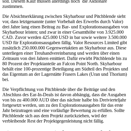
soll. Diesem Kauf müssen allerdings noch die Aktionäre
zustimmen.
Die Absichtserklärung zwischen Skyharbour und Pitchblende sieht
vor, dass letztgenannte (unter Vorbehalt des Erwerbs durch Valor)
drei Jahre lang einen Beitrag zu Bar- und Explorationsausgaben von
Skyharbour leisten; und zwar in einer Gesamthöhe von 3.925.000
CAD. Zuvor werden 425.000 USD in bar sowie weitere 3.500.000
USD für Explorationsausgaben fällig. Valor Resources Limited gibt
zusätzlich 250.000.000 Gegenwertaktien an Skyharbour aus. Diese
unterliegen einer Treuhandvereinbarung und werden über einen
Zeitraum von drei Jahren emittiert. Dafür erwirbt Pitchblende bis zu
80 Prozent der Projektanteile an Falcon Point North. Skyharbour
behält eine 100-prozentige Beteiligung am Südteil des Projektes und
das Eigentum an der Lagerstätte Frasers Lakes (Uran und Thorium)
bei.
Die Verpflichtung von Pitchblende über die Beiträge und den
Abschluss des Ear-In-Deals ist davon abhängig, dass die Ausgaben
von bis zu 400.000 AUD über das nächste halbe bis Dreivierteljahr
fortgesetzt werden, um zu den Explorationsausgaben für das erste
Jahr beizutragen und eine vorläufige Bewertung zu erfüllen. Sollte
Pitchblende sich aus dem Projekt zurückziehen, wird der
verbleibende Rest der Projektgegenleistung nicht fällig.