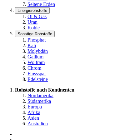
Seltene Erden
Energierohstoffe
Öl & Gas
Uran
Kohle
Sonstige Rohstoffe
Phosphat
Kali
Molybdän
Gallium
Wolfram
Chrom
Flussspat
Edelsteine
Rohstoffe nach Kontinenten
Nordamerika
Südamerika
Europa
Afrika
Asien
Australien