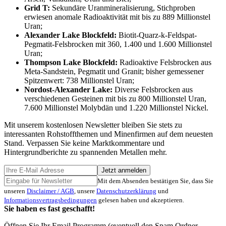
Grid T:
Sekundäre Uranmineralisierung, Stichproben
erwiesen anomale Radioaktivität mit bis zu 889 Millionstel
Uran;
Alexander Lake Blockfeld:
Biotit-Quarz-k-Feldspat-
Pegmatit-Felsbrocken mit 360, 1.400 und 1.600 Millionstel
Uran;
Thompson Lake Blockfeld:
Radioaktive Felsbrocken aus
Meta-Sandstein, Pegmatit und Granit; bisher gemessener
Spitzenwert: 738 Millionstel Uran;
Nordost-Alexander Lake:
Diverse Felsbrocken aus
verschiedenen Gesteinen mit bis zu 800 Millionstel Uran,
7.600 Millionstel Molybdän und 1.220 Millionstel Nickel.
Mit unserem kostenlosen Newsletter bleiben Sie stets zu
interessanten Rohstoffthemen und Minenfirmen auf dem neuesten
Stand. Verpassen Sie keine Marktkommentare und
Hintergrundberichte zu spannenden Metallen mehr.
Jetzt anmelden
Mit dem Absenden bestätigen Sie, dass Sie
unseren
Disclaimer / AGB
, unsere
Datenschutzerklärung
und
Informationsvertragsbedingungen
gelesen haben und akzeptieren.
Sie haben es fast geschafft!
Öffnen Sie Ihr Email Programm (eventuell den Spam Ordner