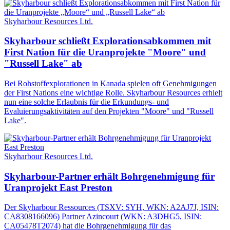
Skyharbour Resources Ltd.
Skyharbour schließt Explorationsabkommen mit
First Nation für die Uranprojekte "Moore" und
"Russell Lake" ab
Bei Rohstoffexplorationen in Kanada spielen oft Genehmigungen
der First Nations eine wichtige Rolle. Skyharbour Resources erhielt
nun eine solche Erlaubnis für die Erkundungs- und
Evaluierungsaktivitäten auf den Projekten "Moore" und "Russell
Lake".
Skyharbour Resources Ltd.
Skyharbour-Partner erhält Bohrgenehmigung für
Uranprojekt East Preston
Der Skyharbour Ressources (TSXV: SYH, WKN: A2AJ7J, ISIN:
CA8308166096) Partner Azincourt (WKN: A3DHG5, ISIN:
CA05478T2074) hat die Bohrgenehmigung für das