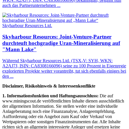
WKN: A2AJ7J, ISIN: CA8308166096) bekanntgab, beginnt nun
auch das Partnerunternehmen ...
Skyharbour Resources Ltd.
Skyharbour Resources: Joint-Venture-Partner
durchteuft hochgradige Uran-Mineralisierung auf
"Mann Lake"
Während Skyharbour Resources Ltd. (TSX-V: SYH, WKN:
A2AJ7J, ISIN: CA8308166096) seine zu 100 Prozent in Eigenregie
explorierten Projekte weiter vorantreibt, tut sich ebenfalls einiges bei
den ...
Disclaimer, Risikohinweis & Interessenkonflikte
1. Informationsfunktion und Haftungsausschluss:
Die auf
www.miningscout.de veröffentlichten Inhalte dienen ausschließlich
der allgemeinen Information. Sie stellen weder eine individuelle
Anlageberatung noch eine Finanzanalyse, Anlageempfehlung,
Aufforderung oder ein Angebot zum Kauf oder Verkauf von
Wertpapieren oder sonstigen Finanzinstrumenten dar. Alle Inhalte
richten sich an allgemein interessierte Anleger und ersetzen keine