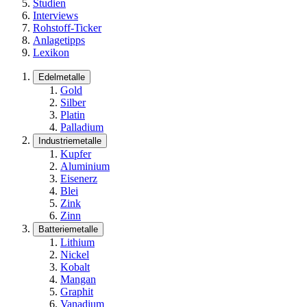
Studien
Interviews
Rohstoff-Ticker
Anlagetipps
Lexikon
Edelmetalle
Gold
Silber
Platin
Palladium
Industriemetalle
Kupfer
Aluminium
Eisenerz
Blei
Zink
Zinn
Batteriemetalle
Lithium
Nickel
Kobalt
Mangan
Graphit
Vanadium