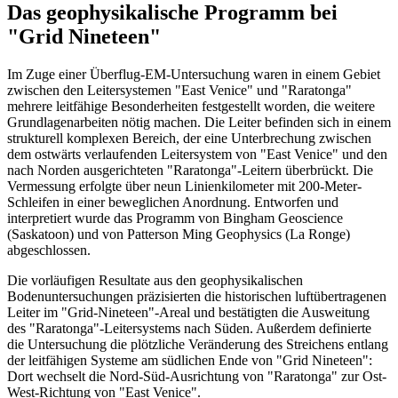
Das geophysikalische Programm bei
"Grid Nineteen"
Im Zuge einer Überflug-EM-Untersuchung waren in einem Gebiet
zwischen den Leitersystemen "East Venice" und "Raratonga"
mehrere leitfähige Besonderheiten festgestellt worden, die weitere
Grundlagenarbeiten nötig machen. Die Leiter befinden sich in einem
strukturell komplexen Bereich, der eine Unterbrechung zwischen
dem ostwärts verlaufenden Leitersystem von "East Venice" und den
nach Norden ausgerichteten "Raratonga"-Leitern überbrückt. Die
Vermessung erfolgte über neun Linienkilometer mit 200-Meter-
Schleifen in einer beweglichen Anordnung. Entworfen und
interpretiert wurde das Programm von Bingham Geoscience
(Saskatoon) und von Patterson Ming Geophysics (La Ronge)
abgeschlossen.
Die vorläufigen Resultate aus den geophysikalischen
Bodenuntersuchungen präzisierten die historischen luftübertragenen
Leiter im "Grid-Nineteen"-Areal und bestätigten die Ausweitung
des "Raratonga"-Leitersystems nach Süden. Außerdem definierte
die Untersuchung die plötzliche Veränderung des Streichens entlang
der leitfähigen Systeme am südlichen Ende von "Grid Nineteen":
Dort wechselt die Nord-Süd-Ausrichtung von "Raratonga" zur Ost-
West-Richtung von "East Venice".