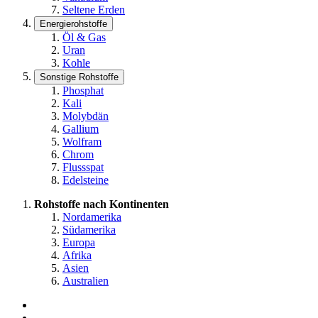
Seltene Erden
Energierohstoffe
Öl & Gas
Uran
Kohle
Sonstige Rohstoffe
Phosphat
Kali
Molybdän
Gallium
Wolfram
Chrom
Flussspat
Edelsteine
Rohstoffe nach Kontinenten
Nordamerika
Südamerika
Europa
Afrika
Asien
Australien