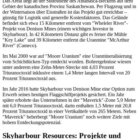
Das Areal liegt an der Südostseite des Athabasca-Beckens auf dem
Gebiet der kanadischen Provinz Saskatchewan. Per Flugzeug und in
der Wintersaison über Eisstraßen ist das Projekt gut erreichbar –
günstig für Logistik und generelle Kostenfaktoren. Das Gelände
befindet sich etwa 15 Kilometer entfernt vom "Wheleler River"-
Projekt von Denison Mines (einem wichtigen Investor in
Skyharbour). In 42 Kilometern Distanz gibt es ferner die Mühle
"Key Lake" und 39 Kilometer entfernt die Uranmine "McArthur
River" (Cameco).
Im Mai 2000 war auf "Moore Uranium" eine Uranmineralisierung
vom Schichtlücken-Typ entdeckt worden. Bohrergebnisse wiesen
unter anderem eine Zehn-Meter-Strecke mit 4,03 Prozent
Triuranoctoxid inklusive einem 1,4 Meter langen Intervall von 20
Prozent Triuranoctoxid aus.
Im Jahr 2016 hatte Skyharbour von Denison Mine eine Option zum
Erwerb seines heutigen Flaggschiffprojekts gesichert. Ein Jahr
später erbohrte das Unternehmen in der "Maverick"-Zone 5,9 Meter
mit 6,0 Prozent Triuranoctoxid, darin enthalten 1,5 Meter mit 20,8
Prozent Triuranoctoxid in einer Vertikaltiefe von 265 Metern. Neben
"Maverick" beherbergt "Moore Uranium" noch weitere Ziele mit
hohem Entdeckungspotenzial.
Skyharbour Resources: Projekte und