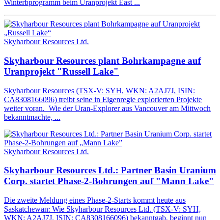
Winterbprogramm beim Uranprojekt East ...
Skyharbour Resources Ltd.
Skyharbour Resources plant Bohrkampagne auf
Uranprojekt "Russell Lake"
Skyharbour Resources (TSX-V: SYH, WKN: A2AJ7J, ISIN:
CA8308166096) treibt seine in Eigenregie explorierten Projekte
weiter voran. Wie der Uran-Explorer aus Vancouver am Mittwoch
bekanntmachte, ...
Skyharbour Resources Ltd.
Skyharbour Resources Ltd.: Partner Basin Uranium
Corp. startet Phase-2-Bohrungen auf "Mann Lake"
Die zweite Meldung eines Phase-2-Starts kommt heute aus
Saskatchewan: Wie Skyharbour Resources Ltd. (TSX-V: SYH,
WKN: A2AJ7J, ISIN: CA8308166096) bekanntgab, beginnt nun