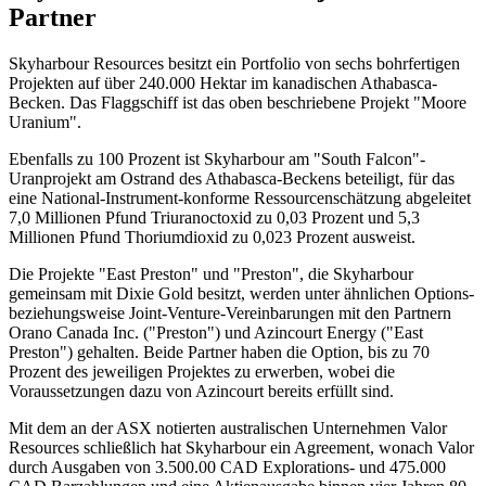
Partner
Skyharbour Resources besitzt ein Portfolio von sechs bohrfertigen
Projekten auf über 240.000 Hektar im kanadischen Athabasca-
Becken. Das Flaggschiff ist das oben beschriebene Projekt "Moore
Uranium".
Ebenfalls zu 100 Prozent ist Skyharbour am "South Falcon"-
Uranprojekt am Ostrand des Athabasca-Beckens beteiligt, für das
eine National-Instrument-konforme Ressourcenschätzung abgeleitet
7,0 Millionen Pfund Triuranoctoxid zu 0,03 Prozent und 5,3
Millionen Pfund Thoriumdioxid zu 0,023 Prozent ausweist.
Die Projekte "East Preston" und "Preston", die Skyharbour
gemeinsam mit Dixie Gold besitzt, werden unter ähnlichen Options-
beziehungsweise Joint-Venture-Vereinbarungen mit den Partnern
Orano Canada Inc. ("Preston") und Azincourt Energy ("East
Preston") gehalten. Beide Partner haben die Option, bis zu 70
Prozent des jeweiligen Projektes zu erwerben, wobei die
Voraussetzungen dazu von Azincourt bereits erfüllt sind.
Mit dem an der ASX notierten australischen Unternehmen Valor
Resources schließlich hat Skyharbour ein Agreement, wonach Valor
durch Ausgaben von 3.500.00 CAD Explorations- und 475.000