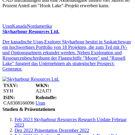
CAD Barzahlungen und eine Aktienausgabe binnen vier Jahren 80
Prozent Anteil am "Hook Lake"-Projekt erwerben kann.
Uran
Kanada
Nordamerika
Skyharbour Resources Ltd.
Der kanadische Uran-Explorer Skyharbour besitzt in Saskatchewan
ein hochwertiges Portfolio von 18 Projekten, die zum Teil mit JV-
und Optionspartnern erkundet werden. Neben Exploration und
Ressourcenbeschreibung der Flaggschiffe "Moore" und "Russell
Lake" fungiert das Unternehmen als strategischer Prospect-
Generator.
TSXV:
WKN:
SYH
A2AJ7J
ISIN:
Rohstoffe:
CA8308166096
Uran
Studien & Präsentationen
Feb 2023
Skyharbour Resources Research Update Februar
2023
Dez 2022
Präsentation Dezember 2022