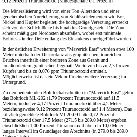
9,12 Prozent Triuranoctoxid (Mindestgehalt: 0,1 Prozent).
Die Mineralisierung wird von einer Ton-Alteration und einer
geochemischen Anreicherung von Schlüsselelementen wie Bor,
Nickel und Kupfer begleitet; die hochgradige Vererzung erstreckt
sich von der Schichtlücke bis hinab ins Grundgestein. Die Zone
scheint mäßig gen Nordosten abzufallen, wobei erst minimale
Bohrtests in der Tiefe entlang des Einsinkens durchgeführt wurden.
In der östlichen Erweiterung von "Maverick East" wurden etwa 100
Meter unterhalb der Diskordanz aus graphitischen, tonreichen
Brüchen innerhalb einer breiteren Zone aus Granit und
tonalterniertem granitischen Pegmatit Werte von bis zu 2,3 Prozent
Kupfer und bis zu 0,076 ppm Triuranoctoxid ermittelt.
Möglicherweise ist das ein Vektor für eine weitere Vererzung im
Untergrund.
Zu den bedeutenden Bohrlochabschnitten in "Maverick East" gehört
das Bohrloch ML-202 (1,79 Prozent Triuranoctoxid auf 11,5
Metern, inklusive 4,17 Prozent Triuranoctoxid über 4,5 Meter
beziehungsweise 9,12 Prozent Triuranoctoxid auf 1,4 Metern). Das
kürzlich gemeldete Bohrloch ML20-09 hatte 0,72 Prozent
Triuranoctoxid über 17,5 Meter (271,5 bis 289,0 Meter) ergeben,
einschließlich 1,00 Prozent Triuranoctoxid über ein 10,0 Meter
langes Intervall im Grundlager des Abschnitts (in 279,0 bis 289,0
Metern Tiefe).