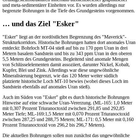
und meta-sedimentärer Einheiten vor. Es wurden allerdings nur
begrenzte Bohrungen in die Tiefe des Grundgesteins vorgenommen.
… und das Ziel "Esker"
"Esker" liegt an der nordöstlichen Begrenzung des "Maverick"-
Strukturkorridors. Historische Bohrungen hatten dort anomales Uran
entdeckt: Bohrloch MT-04 stieß auf bis zu 170 ppm Uran in drei
Metern basalem Sandstein und bis zu 343 ppm Uran in den oberen
5,5 Metern des Grundgesteins. Begleitend sind anomale Mengen
von Schlüsselelementen damit assoziiert, darunter Nickel, Kobalt,
Kupfer, Blei und Zink. Allerdings war diese ungewöhnliche
Mineralisierung begrenzt, wie das 120 Meter weiter südlich
platzierte historische Loch MT-10 bewies (wobei dieses Loch im
Sandstein ebenfalls auf anomales Uran stieß).
Auch im Süden von "Esker" gibt es durch historische Bohrungen
Hinweise auf eine schwache Uran-Vererzung. (ML-165: 1,0 Meter
mit 0,307 Prozent Triuranoctoxid zwischen 291,85 und 292,85
Meter Tiefe; ML-169:1,5 Meter mit 0,070 Prozent Triuranoctoxid
zwischen 287,25 und 288,75 Metern; ML-171: 0,5 Meter mit 0,160
Prozent Triuranoctoxid von 296,2 bis 296,7 Metern).
Die aktuellen Bohrungen sollen nun zunächst das ungewöhnliche