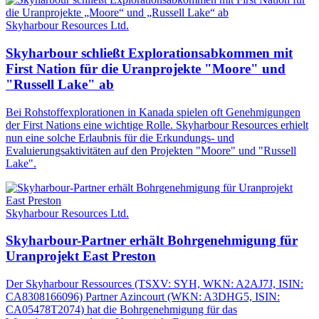
Skyharbour Resources Ltd.
Skyharbour schließt Explorationsabkommen mit
First Nation für die Uranprojekte "Moore" und
"Russell Lake" ab
Bei Rohstoffexplorationen in Kanada spielen oft Genehmigungen
der First Nations eine wichtige Rolle. Skyharbour Resources erhielt
nun eine solche Erlaubnis für die Erkundungs- und
Evaluierungsaktivitäten auf den Projekten "Moore" und "Russell
Lake".
Skyharbour Resources Ltd.
Skyharbour-Partner erhält Bohrgenehmigung für
Uranprojekt East Preston
Der Skyharbour Ressources (TSXV: SYH, WKN: A2AJ7J, ISIN:
CA8308166096) Partner Azincourt (WKN: A3DHG5, ISIN:
CA05478T2074) hat die Bohrgenehmigung für das