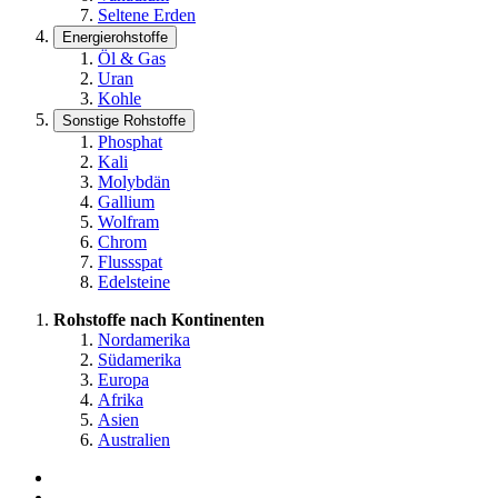
Seltene Erden
Energierohstoffe
Öl & Gas
Uran
Kohle
Sonstige Rohstoffe
Phosphat
Kali
Molybdän
Gallium
Wolfram
Chrom
Flussspat
Edelsteine
Rohstoffe nach Kontinenten
Nordamerika
Südamerika
Europa
Afrika
Asien
Australien