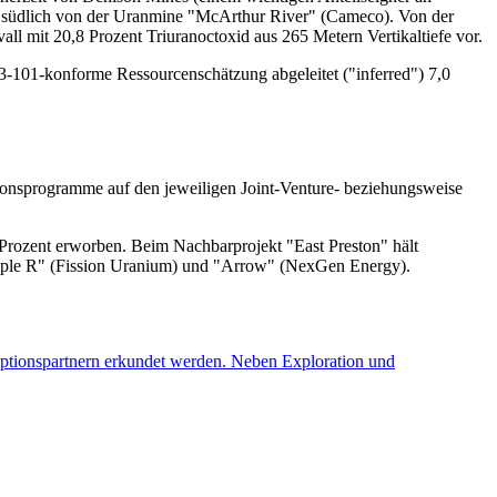
 südlich von der Uranmine "McArthur River" (Cameco). Von der
ll mit 20,8 Prozent Triuranoctoxid aus 265 Metern Vertikaltiefe vor.
43-101-konforme Ressourcenschätzung abgeleitet ("inferred") 7,0
ionsprogramme auf den jeweiligen Joint-Venture- beziehungsweise
1 Prozent erworben. Beim Nachbarprojekt "East Preston" hält
Triple R" (Fission Uranium) und "Arrow" (NexGen Energy).
Optionspartnern erkundet werden. Neben Exploration und