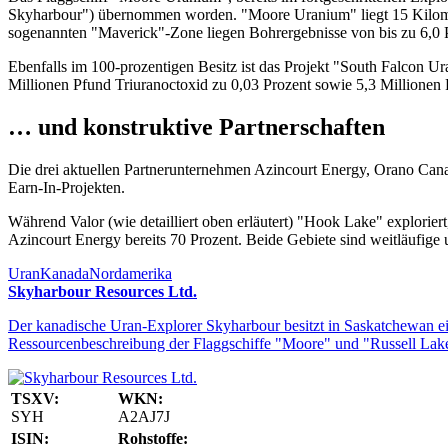
Skyharbour") übernommen worden. "Moore Uranium" liegt 15 Kilomet
sogenannten "Maverick"-Zone liegen Bohrergebnisse von bis zu 6,0 Pro
Ebenfalls im 100-prozentigen Besitz ist das Projekt "South Falcon U
Millionen Pfund Triuranoctoxid zu 0,03 Prozent sowie 5,3 Millionen
… und konstruktive Partnerschaften
Die drei aktuellen Partnerunternehmen Azincourt Energy, Orano Cana
Earn-In-Projekten.
Während Valor (wie detailliert oben erläutert) "Hook Lake" explorie
Azincourt Energy bereits 70 Prozent. Beide Gebiete sind weitläufig
Uran
Kanada
Nordamerika
Skyharbour Resources Ltd.
Der kanadische Uran-Explorer Skyharbour besitzt in Saskatchewan ei
Ressourcenbeschreibung der Flaggschiffe "Moore" und "Russell Lake"
TSXV:
WKN:
SYH
A2AJ7J
ISIN:
Rohstoffe: