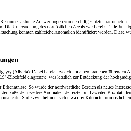
 Resources aktuelle Auswertungen von den luftgestützten radiometris
. Die Untersuchung des nordöstlichen Areals war bereits Ende Juli ab
chung konnten zahlreiche Anomalien identifiziert werden. Diese wurd
hungen
gayry (Alberta): Dabei handelt es sich um einen branchenführenden An
LS"-Blockfeld eingrenzte, was letztlich zur Entdeckung der hochgradig
 Erkenntnisse. So wurde der nordwestliche Bereich als neues Interesse
den außerdem weitere Anomalien der ersten und zweiten Priorität ide
nomalie der Stufe zwei befindet sich etwa drei Kilometer nordöstlich e