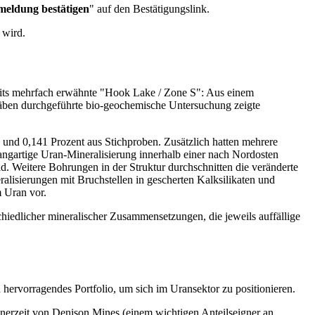
meldung bestätigen
" auf den Bestätigungslink.
 wird.
ereits mehrfach erwähnte "Hook Lake / Zone S": Aus einem
äben durchgeführte bio-geochemische Untersuchung zeigte
 und 0,141 Prozent aus Stichproben. Zusätzlich hatten mehrere
ngartige Uran-Mineralisierung innerhalb einer nach Nordosten
d. Weitere Bohrungen in der Struktur durchschnitten die veränderte
lisierungen mit Bruchstellen in gescherten Kalksilikaten und
 Uran vor.
edlicher mineralischer Zusammensetzungen, die jeweils auffällige
hervorragendes Portfolio, um sich im Uransektor zu positionieren.
inerzeit von Denison Mines (einem wichtigen Anteilseigner an