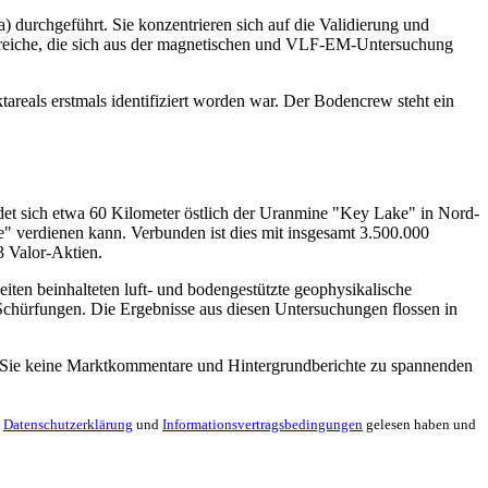
durchgeführt. Sie konzentrieren sich auf die Validierung und
ereiche, die sich aus der magnetischen und VLF-EM-Untersuchung
reals erstmals identifiziert worden war. Der Bodencrew steht ein
et sich etwa 60 Kilometer östlich der Uranmine "Key Lake" in Nord-
" verdienen kann. Verbunden ist dies mit insgesamt 3.500.000
 Valor-Aktien.
iten beinhalteten luft- und bodengestützte geophysikalische
hürfungen. Die Ergebnisse aus diesen Untersuchungen flossen in
en Sie keine Marktkommentare und Hintergrundberichte zu spannenden
e
Datenschutzerklärung
und
Informationsvertragsbedingungen
gelesen haben und