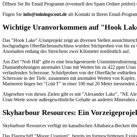
Öffnen Sie Ihr Email Programm (eventuell den Spam Ordner prüfen) un
Fügen Sie
info@miningscout.de
als Kontakt in Ihrem Email-Program
Wichtige Uranvorkommen auf "Hook Lak
Das "Hook Lake"-Uranprojekt zeigt an diversen Stellen aussichtsreic
hochgradigen Oberflächenaufschluss wurden Stichproben von bis zu 
Anomalien entlang des Streichens zwei Kilometer nordöstlich auf.
Am Ziel "Nob Hill" gibt es eine bruchgesteuerte Uranmineralisierung
Diamantbohrungen anormales Uran mit Werten bis zu 422 ppm Uran auf
verlaufenden Scherzone. Schürfproben von der Oberfläche enthielten u
Scherzone in der Tiefe, zusammen mit anomalen Werten von Kupfer, N
Marmoren liegen bei "Grid T" in einer 100 mal 20 Meter messenden 
Abgesehen von diesen Zielen gibt es mit "Alexander Lake", "NE Ale
Uran-Werte sowie außergewöhnliche Gehalte an anderen Mineralien 
Skyharbour Resources: Ein Vorzeigeproje
Skyharbour Resources verfügt im kanadischen Athabasca-Becken über s
Das Flaggschiff "Moore Uranium", bereits im fortgeschrittenen Explo