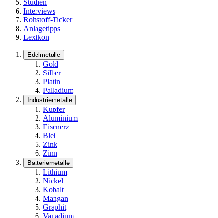
Studien
Interviews
Rohstoff-Ticker
Anlagetipps
Lexikon
Edelmetalle
Gold
Silber
Platin
Palladium
Industriemetalle
Kupfer
Aluminium
Eisenerz
Blei
Zink
Zinn
Batteriemetalle
Lithium
Nickel
Kobalt
Mangan
Graphit
Vanadium