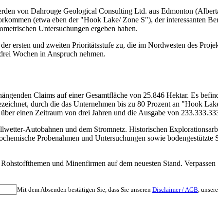
den von Dahrouge Geological Consulting Ltd. aus Edmonton (Alberta) 
vorkommen (etwa eben der "Hook Lake/ Zone S"), der interessanten B
adiometrischen Untersuchungen ergeben haben.
rsten und zweiten Prioritätsstufe zu, die im Nordwesten des Projekta
is drei Wochen in Anspruch nehmen.
ngenden Claims auf einer Gesamtfläche von 25.846 Hektar. Es befind
ezeichnet, durch die das Unternehmen bis zu 80 Prozent an "Hook Lake
er einen Zeitraum von drei Jahren und die Ausgabe von 233.333.333
Allwetter-Autobahnen und dem Stromnetz. Historischen Explorationsarbe
eochemische Probenahmen und Untersuchungen sowie bodengestützte Sc
nten Rohstoffthemen und Minenfirmen auf dem neuesten Stand. Verpass
Mit dem Absenden bestätigen Sie, dass Sie unseren
Disclaimer / AGB
, unser