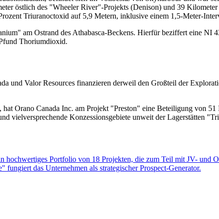
er östlich des "Wheeler River"-Projekts (Denison) und 39 Kilometer
zent Triuranoctoxid auf 5,9 Metern, inklusive einem 1,5-Meter-Interva
ranium" am Ostrand des Athabasca-Beckens. Hierfür beziffert eine NI 
 Pfund Thoriumdioxid.
da und Valor Resources finanzieren derweil den Großteil der Explorat
rt, hat Orano Canada Inc. am Projekt "Preston" eine Beteiligung von 5
e und vielversprechende Konzessionsgebiete unweit der Lagerstätten "
n hochwertiges Portfolio von 18 Projekten, die zum Teil mit JV- und 
 fungiert das Unternehmen als strategischer Prospect-Generator.