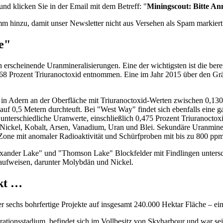
d klicken Sie in der Email mit dem Betreff: "
Miningscout: Bitte An
m hinzu, damit unser Newsletter nicht aus Versehen als Spam markiert
e"
h erscheinende Uranmineralisierungen. Eine der wichtigsten ist die b
68 Prozent Triuranoctoxid entnommen. Eine im Jahr 2015 über den Gr
 in Adern an der Oberfläche mit Triuranoctoxid-Werten zwischen 0,130
 0,5 Metern durchteuft. Bei "West Way" findet sich ebenfalls eine ga
nterschiedliche Uranwerte, einschließlich 0,475 Prozent Triuranoctoxi
ickel, Kobalt, Arsen, Vanadium, Uran und Blei. Sekundäre Uranminera
Zone mit anomaler Radioaktivität und Schürfproben mit bis zu 800 ppm
xander Lake" und "Thomson Lake" Blockfelder mit Findlingen unterschi
aufweisen, darunter Molybdän und Nickel.
kt …
echs bohrfertige Projekte auf insgesamt 240.000 Hektar Fläche – ein 
rationsstadium, befindet sich im Vollbesitz von Skyharbour und war se