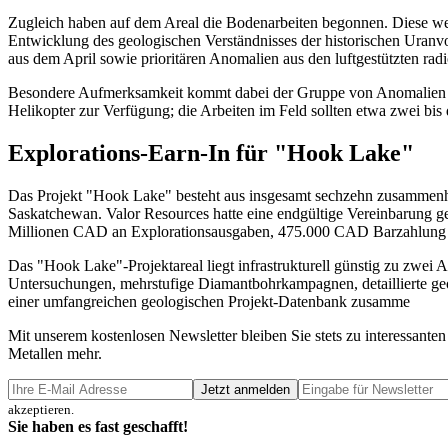
Zugleich haben auf dem Areal die Bodenarbeiten begonnen. Diese wer
Entwicklung des geologischen Verständnisses der historischen Uran
aus dem April sowie prioritären Anomalien aus den luftgestützten r
Besondere Aufmerksamkeit kommt dabei der Gruppe von Anomalien der e
Helikopter zur Verfügung; die Arbeiten im Feld sollten etwa zwei b
Explorations-Earn-In für "Hook Lake"
Das Projekt "Hook Lake" besteht aus insgesamt sechzehn zusammenhä
Saskatchewan. Valor Resources hatte eine endgültige Vereinbarung g
Millionen CAD an Explorationsausgaben, 475.000 CAD Barzahlung üb
Das "Hook Lake"-Projektareal liegt infrastrukturell günstig zu zwei 
Untersuchungen, mehrstufige Diamantbohrkampagnen, detaillierte g
einer umfangreichen geologischen Projekt-Datenbank zusamme
Mit unserem kostenlosen Newsletter bleiben Sie stets zu interessa
Metallen mehr.
Jetzt anmelden
akzeptieren.
Sie haben es fast geschafft!