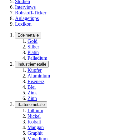
Studien
Interviews
Rohstoff-Ticker
Anlagetipps
Lexikon
Edelmetalle
Gold
Silber
Platin
Palladium
Industriemetalle
Kupfer
Aluminium
Eisenerz
Blei
Zink
Zinn
Batteriemetalle
Lithium
Nickel
Kobalt
Mangan
Graphit
Vanadium