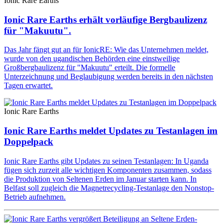
Ionic Rare Earths
Ionic Rare Earths erhält vorläufige Bergbaulizenz
für "Makuutu".
Das Jahr fängt gut an für IonicRE: Wie das Unternehmen meldet,
wurde von den ugandischen Behörden eine einstweilige
Großbergbaulizenz für "Makuutu" erteilt. Die formelle
Unterzeichnung und Beglaubigung werden bereits in den nächsten
Tagen erwartet.
Ionic Rare Earths
Ionic Rare Earths meldet Updates zu Testanlagen im
Doppelpack
Ionic Rare Earths gibt Updates zu seinen Testanlagen: In Uganda
fügen sich zurzeit alle wichtigen Komponenten zusammen, sodass
die Produktion von Seltenen Erden im Januar starten kann. In
Belfast soll zugleich die Magnetrecycling-Testanlage den Nonstop-
Betrieb aufnehmen.