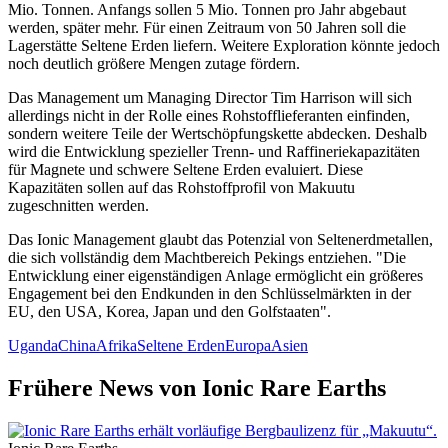
Mio. Tonnen. Anfangs sollen 5 Mio. Tonnen pro Jahr abgebaut
werden, später mehr. Für einen Zeitraum von 50 Jahren soll die
Lagerstätte Seltene Erden liefern. Weitere Exploration könnte jedoch
noch deutlich größere Mengen zutage fördern.
Das Management um Managing Director Tim Harrison will sich
allerdings nicht in der Rolle eines Rohstofflieferanten einfinden,
sondern weitere Teile der Wertschöpfungskette abdecken. Deshalb
wird die Entwicklung spezieller Trenn- und Raffineriekapazitäten
für Magnete und schwere Seltene Erden evaluiert. Diese
Kapazitäten sollen auf das Rohstoffprofil von Makuutu
zugeschnitten werden.
Das Ionic Management glaubt das Potenzial von Seltenerdmetallen,
die sich vollständig dem Machtbereich Pekings entziehen. "Die
Entwicklung einer eigenständigen Anlage ermöglicht ein größeres
Engagement bei den Endkunden in den Schlüsselmärkten in der
EU, den USA, Korea, Japan und den Golfstaaten".
Uganda
China
Afrika
Seltene Erden
Europa
Asien
Frühere News von Ionic Rare Earths