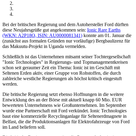
Bei der britischen Regierung und dem Autohersteller Ford dürften
diese Neujahrsgrüße gut angekommen sein:
Ionic Rare Earths
(WKN: A2P18Q, ISIN: AU0000081341)
konnte am 01. Januar die
(zunächst aus formalen Gründen nur vorläufige) Bergbaulizenz für
das Makuutu-Projekt in Uganda vermelden.
Schließlich ist das Unternehmen mitsamt seiner Tochtergesellschaft
"Ionic Technologies" in Regierungs- und Topmanagementkreisen
schon seit geraumer Zeit ein Thema: Ionic ist im Geschäft mit
Seltenen Erden aktiv, einer Gruppe von Rohstoffen, die durch
zahlreiche westliche Regierungen als höchst kritisch eingestuft
werden.
Die britische Regierung setzt ebenso Hoffnungen in die weitere
Entwicklung des an der Börse mit aktuell knapp 60 Mio. EUR
bewerteten Unternehmens wie Großunternehmen. Im September
wurde eine Partnerschaft mit Ford verkündet. Ionic Technologies
baut eine kommerzielle Recyclinganlage für Seltenerdmagnete in
Belfast, die die Produktionsanlagen für Elektrofahrzeuge von Ford
im Land beliefern soll.