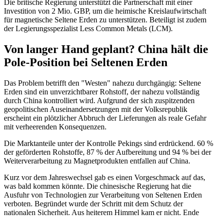
Die britische Regierung unterstützt die Partnerschaft mit einer
Investition von 2 Mio. GBP, um die heimische Kreislaufwirtschaft
für magnetische Seltene Erden zu unterstützen. Beteiligt ist zudem
der Legierungsspezialist Less Common Metals (LCM).
Von langer Hand geplant? China hält die
Pole-Position bei Seltenen Erden
Das Problem betrifft den "Westen" nahezu durchgängig: Seltene
Erden sind ein unverzichtbarer Rohstoff, der nahezu vollständig
durch China kontrolliert wird. Aufgrund der sich zuspitzenden
geopolitischen Auseinandersetzungen mit der Volksrepublik
erscheint ein plötzlicher Abbruch der Lieferungen als reale Gefahr
mit verheerenden Konsequenzen.
Die Marktanteile unter der Kontrolle Pekings sind erdrückend. 60 %
der geförderten Rohstoffe, 87 % der Aufbereitung und 94 % bei der
Weiterverarbeitung zu Magnetprodukten entfallen auf China.
Kurz vor dem Jahreswechsel gab es einen Vorgeschmack auf das,
was bald kommen könnte. Die chinesische Regierung hat die
Ausfuhr von Technologien zur Verarbeitung von Seltenen Erden
verboten. Begründet wurde der Schritt mit dem Schutz der
nationalen Sicherheit. Aus heiterem Himmel kam er nicht. Ende