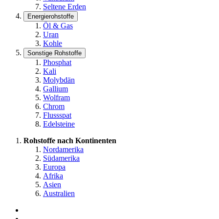
Seltene Erden
Energierohstoffe
Öl & Gas
Uran
Kohle
Sonstige Rohstoffe
Phosphat
Kali
Molybdän
Gallium
Wolfram
Chrom
Flussspat
Edelsteine
Rohstoffe nach Kontinenten
Nordamerika
Südamerika
Europa
Afrika
Asien
Australien