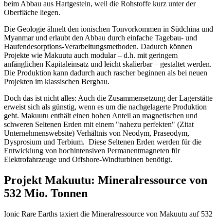
beim Abbau aus Hartgestein, weil die Rohstoffe kurz unter der
Oberfläche liegen.
Die Geologie ähnelt den ionischen Tonvorkommen in Südchina und
Myanmar und erlaubt den Abbau durch einfache Tagebau- und
Haufendesorptions-Verarbeitungsmethoden. Dadurch können
Projekte wie Makuutu auch modular – d.h. mit geringem
anfänglichen Kapitaleinsatz und leicht skalierbar – gestaltet werden.
Die Produktion kann dadurch auch rascher beginnen als bei neuen
Projekten im klassischen Bergbau.
Doch das ist nicht alles: Auch die Zusammensetzung der Lagerstätte
erweist sich als günstig, wenn es um die nachgelagerte Produktion
geht. Makuutu enthält einen hohen Anteil an magnetischen und
schweren Seltenen Erden mit einem "nahezu perfekten" (Zitat
Unternehmenswebsite) Verhältnis von Neodym, Praseodym,
Dysprosium und Terbium. Diese Seltenen Erden werden für die
Entwicklung von hochintensiven Permanentmagneten für
Elektrofahrzeuge und Offshore-Windturbinen benötigt.
Projekt Makuutu: Mineralressource von
532 Mio. Tonnen
Ionic Rare Earths taxiert die Mineralressource von Makuutu auf 532