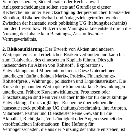
Vermögensberater, Steuerberater oder Rechtsanwalt.
Anlageentscheidungen sollten stets auf Grundlage eigener
Recherche und unter Berücksichtigung der persönlichen finanziellen
Situation, Risikobereitschaft und Anlageziele getroffen werden.
Zwischen der hanseatic stock publishing UG (haftungsbeschränkt)
und den Lesern bzw. Nutzern von Miningscout.de entsteht durch die
Nutzung der Inhalte kein Beratungs-, Auskunfts- oder
Vertragsverhältnis.
2. Risikoaufklärung:
Der Erwerb von Aktien und anderen
Wertpapieren ist mit erheblichen Risiken verbunden und kann bis
zum Totalverlust des eingesetzten Kapitals führen. Dies gilt
insbesondere für Aktien von Rohstoff-, Explorations-,
Entwicklungs- und Minenunternehmen. Diese Unternehmen
unterliegen häufig erhöhten Markt-, Projekt-, Finanzierungs-,
Rohstoffpreis-, Währungs-, politischen und Liquiditätsrisiken. Die
Kurse der genannten Wertpapiere können starken Schwankungen
unterliegen. Frühere Kursentwicklungen, Prognosen oder
Einschätzungen sind kein verlässlicher Indikator für die zukünftige
Entwicklung. Trotz sorgfältiger Recherche übernehmen die
hanseatic stock publishing UG (haftungsbeschränkt), ihre Autoren,
Mitarbeiter, Partner und Dienstleister keine Gewähr für die
Aktualität, Richtigkeit, Vollständigkeit oder Angemessenheit der
veröffentlichten Informationen. Eine Haftung für
Vermögensschäden, die aus der Nutzung der Inhalte entstehen, ist