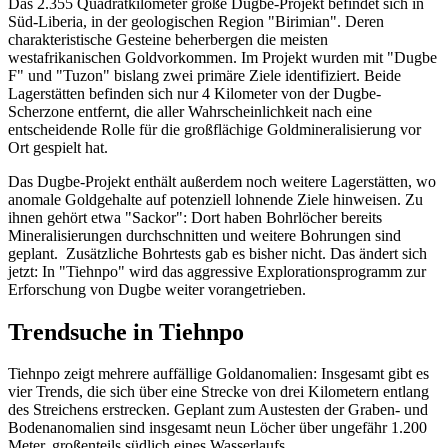
Das 2.355 Quadratkilometer große Dugbe-Projekt befindet sich in
Süd-Liberia, in der geologischen Region "Birimian". Deren
charakteristische Gesteine beherbergen die meisten
westafrikanischen Goldvorkommen. Im Projekt wurden mit "Dugbe
F" und "Tuzon" bislang zwei primäre Ziele identifiziert. Beide
Lagerstätten befinden sich nur 4 Kilometer von der Dugbe-
Scherzone entfernt, die aller Wahrscheinlichkeit nach eine
entscheidende Rolle für die großflächige Goldmineralisierung vor
Ort gespielt hat.
Das Dugbe-Projekt enthält außerdem noch weitere Lagerstätten, wo
anomale Goldgehalte auf potenziell lohnende Ziele hinweisen. Zu
ihnen gehört etwa "Sackor": Dort haben Bohrlöcher bereits
Mineralisierungen durchschnitten und weitere Bohrungen sind
geplant. Zusätzliche Bohrtests gab es bisher nicht. Das ändert sich
jetzt: In "Tiehnpo" wird das aggressive Explorationsprogramm zur
Erforschung von Dugbe weiter vorangetrieben.
Trendsuche in Tiehnpo
Tiehnpo zeigt mehrere auffällige Goldanomalien: Insgesamt gibt es
vier Trends, die sich über eine Strecke von drei Kilometern entlang
des Streichens erstrecken. Geplant zum Austesten der Graben- und
Bodenanomalien sind insgesamt neun Löcher über ungefähr 1.200
Meter, großenteils südlich eines Wasserlaufs.