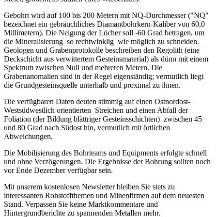
Gebohrt wird auf 100 bis 200 Metern mit NQ-Durchmesser ("NQ"
bezeichnet ein gebräuchliches Diamantbohrkern-Kaliber von 60,0
Millimetern). Die Neigung der Löcher soll -60 Grad betragen, um
die Mineralisierung so rechtwinklig wie möglich zu schneiden.
Geologen und Grabenprotokolle beschreiben den Regolith (eine
Deckschicht aus verwittertem Gesteinsmaterial) als dünn mit einem
Spektrum zwischen Null und mehreren Metern. Die
Grabenanomalien sind in der Regel eigenständig; vermutlich liegt
die Grundgesteinsquelle unterhalb und proximal zu ihnen.
Die verfügbaren Daten deuten stimmig auf einen Ostnordost-
Westsüdwestlich orientierten Streichen und einen Abfall der
Foliation (der Bildung blättriger Gesteinsschichten) zwischen 45
und 80 Grad nach Südost hin, vermutlich mit örtlichen
Abweichungen.
Die Mobilisierung des Bohrteams und Equipments erfolgte schnell
und ohne Verzögerungen. Die Ergebnisse der Bohrung sollten noch
vor Ende Dezember verfügbar sein.
Mit unserem kostenlosen Newsletter bleiben Sie stets zu
interessanten Rohstoffthemen und Minenfirmen auf dem neuesten
Stand. Verpassen Sie keine Marktkommentare und
Hintergrundberichte zu spannenden Metallen mehr.