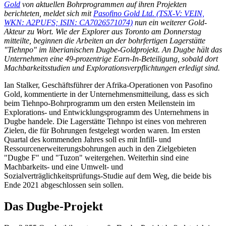
Gold
von aktuellen Bohrprogrammen auf ihren Projekten
berichteten, meldet sich mit
Pasofino Gold Ltd. (TSX-V: VEIN,
WKN: A2PUFS; ISIN: CA7026571074)
nun ein weiterer Gold-
Akteur zu Wort. Wie der Explorer aus Toronto am Donnerstag
mitteilte, beginnen die Arbeiten an der bohrfertigen Lagerstätte
"Tiehnpo" im liberianischen Dugbe-Goldprojekt. An Dugbe hält das
Unternehmen eine 49-prozentrige Earn-In-Beteiligung, sobald dort
Machbarkeitsstudien und Explorationsverpflichtungen erledigt sind.
Ian Stalker, Geschäftsführer der Afrika-Operationen von Pasofino
Gold, kommentierte in der Unternehmensmitteilung, dass es sich
beim Tiehnpo-Bohrprogramm um den ersten Meilenstein im
Explorations- und Entwicklungsprogramm des Unternehmens in
Dugbe handele. Die Lagerstätte Tiehnpo ist eines von mehreren
Zielen, die für Bohrungen festgelegt worden waren. Im ersten
Quartal des kommenden Jahres soll es mit Infill- und
Ressourcenerweiterungsbohrungen auch in den Zielgebieten
"Dugbe F" und "Tuzon" weitergehen. Weiterhin sind eine
Machbarkeits- und eine Umwelt- und
Sozialverträglichkeitsprüfungs-Studie auf dem Weg, die beide bis
Ende 2021 abgeschlossen sein sollen.
Das Dugbe-Projekt