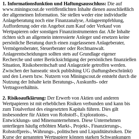
1. Informationsfunktion und Haftungsausschluss:
Die auf
www.miningscout.de veröffentlichten Inhalte dienen ausschließlich
der allgemeinen Information. Sie stellen weder eine individuelle
Anlageberatung noch eine Finanzanalyse, Anlageempfehlung,
Aufforderung oder ein Angebot zum Kauf oder Verkauf von
Wertpapieren oder sonstigen Finanzinstrumenten dar. Alle Inhalte
richten sich an allgemein interessierte Anleger und ersetzen keine
persönliche Beratung durch einen zugelassenen Anlageberater,
Vermögensberater, Steuerberater oder Rechtsanwalt.
Anlageentscheidungen sollten stets auf Grundlage eigener
Recherche und unter Berücksichtigung der persönlichen finanziellen
Situation, Risikobereitschaft und Anlageziele getroffen werden.
Zwischen der hanseatic stock publishing UG (haftungsbeschränkt)
und den Lesern bzw. Nutzern von Miningscout.de entsteht durch die
Nutzung der Inhalte kein Beratungs-, Auskunfts- oder
Vertragsverhältnis.
2. Risikoaufklärung:
Der Erwerb von Aktien und anderen
Wertpapieren ist mit erheblichen Risiken verbunden und kann bis
zum Totalverlust des eingesetzten Kapitals führen. Dies gilt
insbesondere für Aktien von Rohstoff-, Explorations-,
Entwicklungs- und Minenunternehmen. Diese Unternehmen
unterliegen häufig erhöhten Markt-, Projekt-, Finanzierungs-,
Rohstoffpreis-, Währungs-, politischen und Liquiditätsrisiken. Die
Kurse der genannten Wertpapiere können starken Schwankungen