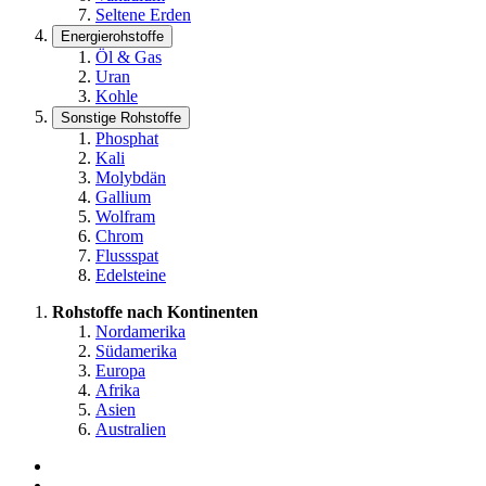
Seltene Erden
Energierohstoffe
Öl & Gas
Uran
Kohle
Sonstige Rohstoffe
Phosphat
Kali
Molybdän
Gallium
Wolfram
Chrom
Flussspat
Edelsteine
Rohstoffe nach Kontinenten
Nordamerika
Südamerika
Europa
Afrika
Asien
Australien