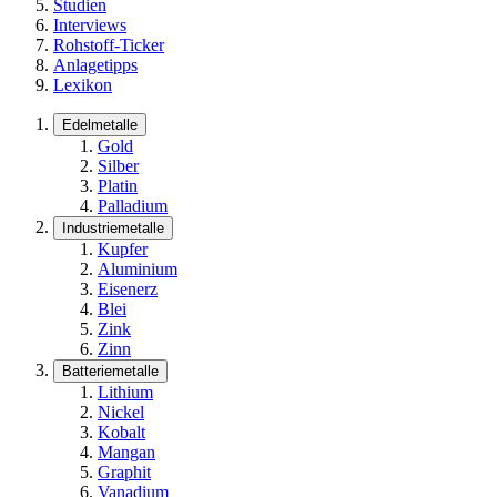
Studien
Interviews
Rohstoff-Ticker
Anlagetipps
Lexikon
Edelmetalle
Gold
Silber
Platin
Palladium
Industriemetalle
Kupfer
Aluminium
Eisenerz
Blei
Zink
Zinn
Batteriemetalle
Lithium
Nickel
Kobalt
Mangan
Graphit
Vanadium