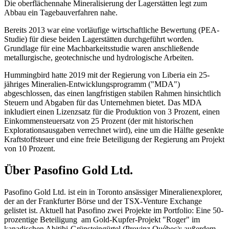
Die oberflächennahe Mineralisierung der Lagerstätten legt zum
Abbau ein Tagebauverfahren nahe.
Bereits 2013 war eine vorläufige wirtschaftliche Bewertung (PEA-
Studie) für diese beiden Lagerstätten durchgeführt worden.
Grundlage für eine Machbarkeitsstudie waren anschließende
metallurgische, geotechnische und hydrologische Arbeiten.
Hummingbird hatte 2019 mit der Regierung von Liberia ein 25-
jähriges Mineralien-Entwicklungsprogramm ("MDA")
abgeschlossen, das einen langfristigen stabilen Rahmen hinsichtlich
Steuern und Abgaben für das Unternehmen bietet. Das MDA
inkludiert einen Lizenzsatz für die Produktion von 3 Prozent, einen
Einkommensteuersatz von 25 Prozent (der mit historischen
Explorationsausgaben verrechnet wird), eine um die Hälfte gesenkte
Kraftstoffsteuer und eine freie Beteiligung der Regierung am Projekt
von 10 Prozent.
Über Pasofino Gold Ltd.
Pasofino Gold Ltd. ist ein in Toronto ansässiger Mineralienexplorer,
der an der Frankfurter Börse und der TSX-Venture Exchange
gelistet ist. Aktuell hat Pasofino zwei Projekte im Portfolio: Eine 50-
prozentige Beteiligung am Gold-Kupfer-Projekt "Roger" im
kanadischen Abitibi-Grünsteingürtel (Provinz Québec); außerdem