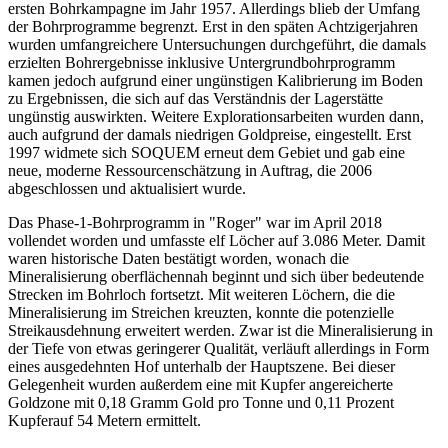
ersten Bohrkampagne im Jahr 1957. Allerdings blieb der Umfang
der Bohrprogramme begrenzt. Erst in den späten Achtzigerjahren
wurden umfangreichere Untersuchungen durchgeführt, die damals
erzielten Bohrergebnisse inklusive Untergrundbohrprogramm
kamen jedoch aufgrund einer ungünstigen Kalibrierung im Boden
zu Ergebnissen, die sich auf das Verständnis der Lagerstätte
ungünstig auswirkten. Weitere Explorationsarbeiten wurden dann,
auch aufgrund der damals niedrigen Goldpreise, eingestellt. Erst
1997 widmete sich SOQUEM erneut dem Gebiet und gab eine
neue, moderne Ressourcenschätzung in Auftrag, die 2006
abgeschlossen und aktualisiert wurde.
Das Phase-1-Bohrprogramm in "Roger" war im April 2018
vollendet worden und umfasste elf Löcher auf 3.086 Meter. Damit
waren historische Daten bestätigt worden, wonach die
Mineralisierung oberflächennah beginnt und sich über bedeutende
Strecken im Bohrloch fortsetzt. Mit weiteren Löchern, die die
Mineralisierung im Streichen kreuzten, konnte die potenzielle
Streikausdehnung erweitert werden. Zwar ist die Mineralisierung in
der Tiefe von etwas geringerer Qualität, verläuft allerdings in Form
eines ausgedehnten Hof unterhalb der Hauptszene. Bei dieser
Gelegenheit wurden außerdem eine mit Kupfer angereicherte
Goldzone mit 0,18 Gramm Gold pro Tonne und 0,11 Prozent
Kupferauf 54 Metern ermittelt.