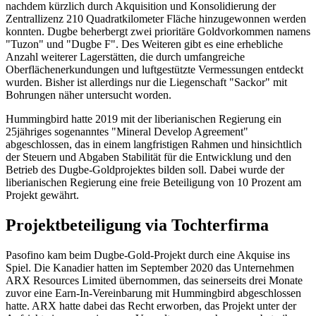
nachdem kürzlich durch Akquisition und Konsolidierung der
Zentrallizenz 210 Quadratkilometer Fläche hinzugewonnen werden
konnten. Dugbe beherbergt zwei prioritäre Goldvorkommen namens
"Tuzon" und "Dugbe F". Des Weiteren gibt es eine erhebliche
Anzahl weiterer Lagerstätten, die durch umfangreiche
Oberflächenerkundungen und luftgestützte Vermessungen entdeckt
wurden. Bisher ist allerdings nur die Liegenschaft "Sackor" mit
Bohrungen näher untersucht worden.
Hummingbird hatte 2019 mit der liberianischen Regierung ein
25jähriges sogenanntes "Mineral Develop Agreement"
abgeschlossen, das in einem langfristigen Rahmen und hinsichtlich
der Steuern und Abgaben Stabilität für die Entwicklung und den
Betrieb des Dugbe-Goldprojektes bilden soll. Dabei wurde der
liberianischen Regierung eine freie Beteiligung von 10 Prozent am
Projekt gewährt.
Projektbeteiligung via Tochterfirma
Pasofino kam beim Dugbe-Gold-Projekt durch eine Akquise ins
Spiel. Die Kanadier hatten im September 2020 das Unternehmen
ARX Resources Limited übernommen, das seinerseits drei Monate
zuvor eine Earn-In-Vereinbarung mit Hummingbird abgeschlossen
hatte. ARX hatte dabei das Recht erworben, das Projekt unter der