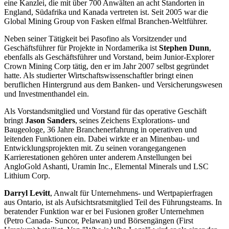
eine Kanzlei, die mit über 700 Anwälten an acht Standorten in
England, Südafrika und Kanada vertreten ist. Seit 2005 war die
Global Mining Group von Fasken elfmal Branchen-Weltführer.
Neben seiner Tätigkeit bei Pasofino als Vorsitzender und
Geschäftsführer für Projekte in Nordamerika ist
Stephen Dunn
,
ebenfalls als Geschäftsführer und Vorstand, beim Junior-Explorer
Crown Mining Corp tätig, den er im Jahr 2007 selbst gegründet
hatte. Als studierter Wirtschaftswissenschaftler bringt einen
beruflichen Hintergrund aus dem Banken- und Versicherungswesen
und Investmenthandel ein.
Als Vorstandsmitglied und Vorstand für das operative Geschäft
bringt
Jason Sanders
, seines Zeichens Explorations- und
Baugeologe, 36 Jahre Branchenerfahrung in operativen und
leitenden Funktionen ein. Dabei wirkte er an Minenbau- und
Entwicklungsprojekten mit. Zu seinen vorangegangenen
Karrierestationen gehören unter anderem Anstellungen bei
AngloGold Ashanti, Uramin Inc., Elemental Minerals und LSC
Lithium Corp.
Darryl Levitt
, Anwalt für Unternehmens- und Wertpapierfragen
aus Ontario, ist als Aufsichtsratsmitglied Teil des Führungsteams. In
beratender Funktion war er bei Fusionen großer Unternehmen
(Petro Canada- Suncor, Pelawan) und Börsengängen (First