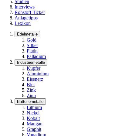
Studien
Interviews
Rohstoff-Ticker
Anlagetipps
Lexikon
Edelmetalle
Gold
Silber
Platin
Palladium
Industriemetalle
Kupfer
Aluminium
Eisenerz
Blei
Zink
Zinn
Batteriemetalle
Lithium
Nickel
Kobalt
Mangan
Graphit
Vanadium