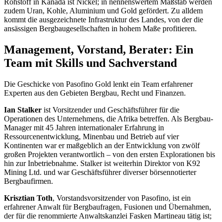
Rohstoff in Kanada ist Nickel; in nennenswertem Maßstab werden
zudem Uran, Kohle, Aluminium und Gold gefördert. Zu alldem
kommt die ausgezeichnete Infrastruktur des Landes, von der die
ansässigen Bergbaugesellschaften in hohem Maße profitieren.
Management, Vorstand, Berater: Ein
Team mit Skills und Sachverstand
Die Geschicke von Pasofino Gold lenkt ein Team erfahrener
Experten aus den Gebieten Bergbau, Recht und Finanzen.
Ian Stalker
ist Vorsitzender und Geschäftsführer für die
Operationen des Unternehmens, die Afrika betreffen. Als Bergbau-
Manager mit 45 Jahren internationaler Erfahrung in
Ressourcenentwicklung, Minenbau und Betrieb auf vier
Kontinenten war er maßgeblich an der Entwicklung von zwölf
großen Projekten verantwortlich – von den ersten Explorationen bis
hin zur Inbetriebnahme. Stalker ist weiterhin Direktor von K92
Mining Ltd. und war Geschäftsführer diverser börsennotierter
Bergbaufirmen.
Krisztian Toth
, Vorstandsvorsitzender von Pasofino, ist ein
erfahrener Anwalt für Bergbaufragen, Fusionen und Übernahmen,
der für die renommierte Anwaltskanzlei Fasken Martineau tätig ist;