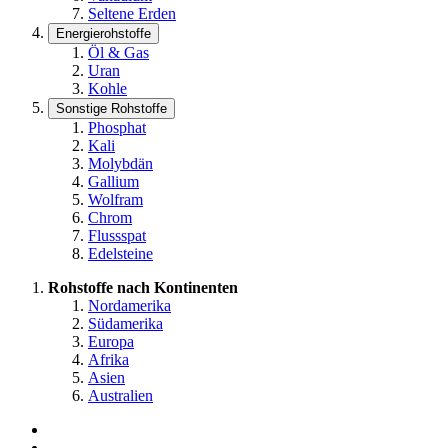
Seltene Erden
Energierohstoffe
Öl & Gas
Uran
Kohle
Sonstige Rohstoffe
Phosphat
Kali
Molybdän
Gallium
Wolfram
Chrom
Flussspat
Edelsteine
Rohstoffe nach Kontinenten
Nordamerika
Südamerika
Europa
Afrika
Asien
Australien