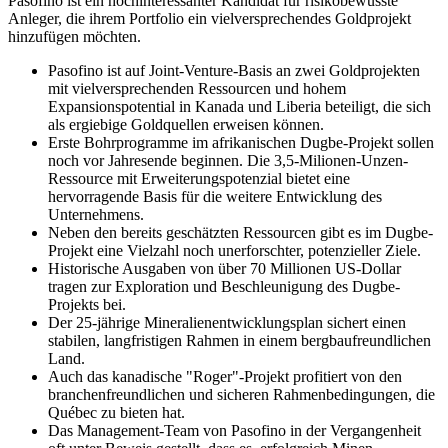
Pasofino ist ein hochinteressanter Kandidat für risikobewusste
Anleger, die ihrem Portfolio ein vielversprechendes Goldprojekt
hinzufügen möchten.
Pasofino ist auf Joint-Venture-Basis an zwei Goldprojekten
mit vielversprechenden Ressourcen und hohem
Expansionspotential in Kanada und Liberia beteiligt, die sich
als ergiebige Goldquellen erweisen können.
Erste Bohrprogramme im afrikanischen Dugbe-Projekt sollen
noch vor Jahresende beginnen. Die 3,5-Milionen-Unzen-
Ressource mit Erweiterungspotenzial bietet eine
hervorragende Basis für die weitere Entwicklung des
Unternehmens.
Neben den bereits geschätzten Ressourcen gibt es im Dugbe-
Projekt eine Vielzahl noch unerforschter, potenzieller Ziele.
Historische Ausgaben von über 70 Millionen US-Dollar
tragen zur Exploration und Beschleunigung des Dugbe-
Projekts bei.
Der 25-jährige Mineralienentwicklungsplan sichert einen
stabilen, langfristigen Rahmen in einem bergbaufreundlichen
Land.
Auch das kanadische "Roger"-Projekt profitiert von den
branchenfreundlichen und sicheren Rahmenbedingungen, die
Québec zu bieten hat.
Das Management-Team von Pasofino in der Vergangenheit