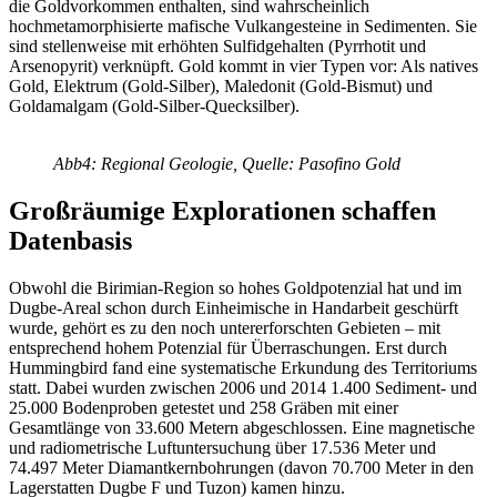
die Goldvorkommen enthalten, sind wahrscheinlich
hochmetamorphisierte mafische Vulkangesteine in Sedimenten. Sie
sind stellenweise mit erhöhten Sulfidgehalten (Pyrrhotit und
Arsenopyrit) verknüpft. Gold kommt in vier Typen vor: Als natives
Gold, Elektrum (Gold-Silber), Maledonit (Gold-Bismut) und
Goldamalgam (Gold-Silber-Quecksilber).
Abb4: Regional Geologie, Quelle: Pasofino Gold
Großräumige Explorationen schaffen
Datenbasis
Obwohl die Birimian-Region so hohes Goldpotenzial hat und im
Dugbe-Areal schon durch Einheimische in Handarbeit geschürft
wurde, gehört es zu den noch untererforschten Gebieten – mit
entsprechend hohem Potenzial für Überraschungen. Erst durch
Hummingbird fand eine systematische Erkundung des Territoriums
statt. Dabei wurden zwischen 2006 und 2014 1.400 Sediment- und
25.000 Bodenproben getestet und 258 Gräben mit einer
Gesamtlänge von 33.600 Metern abgeschlossen. Eine magnetische
und radiometrische Luftuntersuchung über 17.536 Meter und
74.497 Meter Diamantkernbohrungen (davon 70.700 Meter in den
Lagerstatten Dugbe F und Tuzon) kamen hinzu.