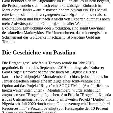
Gold befindet sich im Augenblick im Bullenlauf; es ist heiß begehrt,
die Preise pendeln sich – nach einem kurzfristigen Einbruch im
März diesen Jahres – auf historisch hohem Niveau ein. Das Metall
entwickelte sich in den vergangenen zwanzig Jahren besser als so
manche Aktien und birgt nach Ansicht von Experten durchaus noch
mehr Aufwärtspotential. Goldprojekte in aller Welt, ob in
Exploration, Entwicklung oder Produktion, sind somit Gewinner
des aktuellen Marktzyklus. Ein Unternehmen, das mit energischen
Schritten auf das Goldparkett nachzieht, ist Pasofino Gold aus
Toronto.
Die Geschichte von Pasofino
Die Bergbaugesellschaft aus Toronto wurde im Jahr 2010
gegründet, firmierte bis September 2019 allerdings als "Enforcer
Gold Corp." Enforcer bearbeitete noch bis August 2018 das
kanadische Goldprojekt "Montalembert", schloss jedoch bereits im
Januar desselben Jahres eine im Zuge eines Joint-Venture eine
Option auf das Projekt "Roger" mit SOQUEM ab (Ausführlicheres
hierzu weiter unten unten). "Montalembert" wurde schließlich
zugunsten von "Roger" aufgegeben. Am Projekt "Roger" in Kanada
ist das Unternehmen zu 50 Prozent, am zweiten Projekt "Dugbe" in
Nigeria seit Juli 2020 durch einen Optionsvertrag mit Hummingbird
Resources mit 49 Prozent beteiligt (vor Herausgabe der 10 Prozent
Zinsen an die Regierung Liberias).