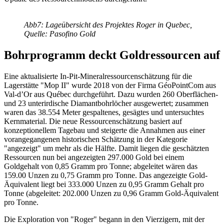
Abb7: Lageübersicht des Projektes Roger in Quebec,
Quelle: Pasofino Gold
Bohrprogramm deckt Goldressourcen auf
Eine aktualisierte In-Pit-Mineralressourcenschätzung für die
Lagerstätte "Mop II" wurde 2018 von der Firma GéoPointCom aus
Val-d’Or aus Québec durchgeführt. Dazu wurden 260 Oberflächen-
und 23 unterirdische Diamantbohrlöcher ausgewertet; zusammen
waren das 38.554 Meter gespaltenes, gesägtes und untersuchtes
Kernmaterial. Die neue Ressourcenschätzung basiert auf
konzeptionellem Tagebau und steigerte die Annahmen aus einer
vorangegangenen historischen Schätzung in der Kategorie
"angezeigt" um mehr als die Hälfte. Damit liegen die geschätzten
Ressourcen nun bei angezeigten 297.000 Gold bei einem
Goldgehalt von 0,85 Gramm pro Tonne; abgeleitet wären das
159.00 Unzen zu 0,75 Gramm pro Tonne. Das angezeigte Gold-
Äquivalent liegt bei 333.000 Unzen zu 0,95 Gramm Gehalt pro
Tonne (abgeleitet: 202.000 Unzen zu 0,96 Gramm Gold-Äquivalent
pro Tonne.
Die Exploration von "Roger" begann in den Vierzigern, mit der