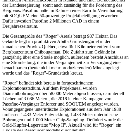
der Landesregierung, somit auch zuständig für die Förderung des
Bergbaus. Pasofino hatte im Rahmen einer Earn-In-Vereinbarung
mit SOQUEM eine 50-prozentige Projektbeteiligung erworben.
Dafür investiert Pasofino 2 Millionen CAD in einem
Dreijahreszeitraum.
Die Gesamtgröße des "Roger"-Areals beträgt 987 Hektar. Das
Gelände liegt im produktiven Abitbi-Grünsteingürtel in der
kanadischen Provinz Québec, etwa fünf Kilometer entfernt vom
Bergbauzentrum Chibougamau. Die Zufahrt zum Gelände ist
ganzjährig über eine Straße möglich, außerdem besteht Anschluss an
eine Stromleitung, die in der Vergangenheit zur Versorgung einer
benachbarten (heute nicht mehr produzierenden) Mine angelegt
wurde und das "Roger"-Grundstück kreuzt.
"Roger" befindet sich bereits in fortgeschrittenem
Explorationsstadium. Auf dem Projektareal wurden
Diamantbohrungen über 58.000 Meter abgeschlossen, darunter elf
Löcher auf 3.086 Metern, die 2018 in einer Kampagne von
Pasofino-Vorgänger Enforcer und SOQUEM angelegt wurden.
Vorangegangene unterirdische Explorationen aus dem Jahr 1988
umfassen 1.433 Meter Entwicklung, 1.433 Meter unterirdische
Bohrungen und 1.000 Meter Chip-Sampling. Definiert wurde die
Gold-Kupfer-Lagerstätte "Mop II". Aktuell wird für "Roger" ein
Update des Ressourcenmodells durchgeführt.