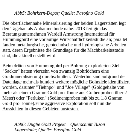
Abb5: Bohrkern-Depot; Quelle: Pasofino Gold
Die oberflächennahe Mineralisierung der beiden Lagerstätten legt
den Tagebau als Abbaumethode nahe. 2013 fertigte das
Beratungsunternehmen Wardell Armstrong International für
Hummingbird eine vorläufige Wirtschaftlichkeitsstudie an; parallel
fanden metallurgische, geotechnische und hydrologische Arbeiten
statt, deren Ergebnisse die Grundlage für die Machbarkeitsstudie
sind, die aktuell erstellt wird.
Beim dritten von Hummingbird per Bohrung explorierten Ziel
"Sackor" hatten vierzehn von zwanzig Bohrlöchern eine
Goldmineralisierung durchschnitten. Weiterhin sind aufgrund der
Datenlage mehr als hundert weitere mögliche Bohrziele identifiziert
worden, darunter "Tiehnpo" und "Joe Village" (Goldgehalte von
mehr als einem Gramm Gold pro Tonne aus Grabenproben über 2
Meter) oder "Perluken" (Sedimentproben mit bis zu 1,8 Gramm
Gold pro Tonne).Eine aggressive Exploration soll nun die
Aussichten in diesen Gebieten austesten.
Abb6: Dugbe Gold Projekt – Querschnitt Tuzon-
Lagerstätte; Quelle: Pasofino Gold