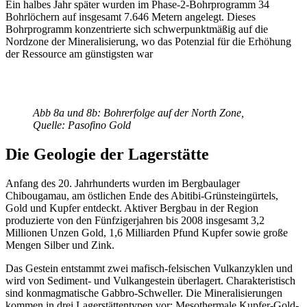
Ein halbes Jahr später wurden im Phase-2-Bohrprogramm 34
Bohrlöchern auf insgesamt 7.646 Metern angelegt. Dieses
Bohrprogramm konzentrierte sich schwerpunktmäßig auf die
Nordzone der Mineralisierung, wo das Potenzial für die Erhöhung
der Ressource am günstigsten war
Abb 8a und 8b: Bohrerfolge auf der North Zone,
Quelle: Pasofino Gold
Die Geologie der Lagerstätte
Anfang des 20. Jahrhunderts wurden im Bergbaulager
Chibougamau, am östlichen Ende des Abitibi-Grünsteingürtels,
Gold und Kupfer entdeckt. Aktiver Bergbau in der Region
produzierte von den Fünfzigerjahren bis 2008 insgesamt 3,2
Millionen Unzen Gold, 1,6 Milliarden Pfund Kupfer sowie große
Mengen Silber und Zink.
Das Gestein entstammt zwei mafisch-felsischen Vulkanzyklen und
wird von Sediment- und Vulkangestein überlagert. Charakteristisch
sind konmagmatische Gabbro-Schweller. Die Mineralisierungen
kommen in drei Lagerstättentypen vor: Mesothermale Kupfer-Gold-