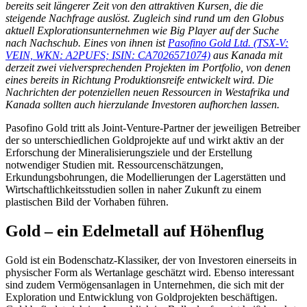
bereits seit längerer Zeit von den attraktiven Kursen, die die
steigende Nachfrage auslöst. Zugleich sind rund um den Globus
aktuell Explorationsunternehmen wie Big Player auf der Suche
nach Nachschub. Eines von ihnen ist
Pasofino Gold Ltd. (TSX-V:
VEIN, WKN: A2PUFS; ISIN: CA7026571074)
aus Kanada mit
derzeit zwei vielversprechenden Projekten im Portfolio, von denen
eines bereits in Richtung Produktionsreife entwickelt wird. Die
Nachrichten der potenziellen neuen Ressourcen in Westafrika und
Kanada sollten auch hierzulande Investoren aufhorchen lassen.
Pasofino Gold tritt als Joint-Venture-Partner der jeweiligen Betreiber
der so unterschiedlichen Goldprojekte auf und wirkt aktiv an der
Erforschung der Mineralisierungsziele und der Erstellung
notwendiger Studien mit. Ressourcenschätzungen,
Erkundungsbohrungen, die Modellierungen der Lagerstätten und
Wirtschaftlichkeitsstudien sollen in naher Zukunft zu einem
plastischen Bild der Vorhaben führen.
Gold – ein Edelmetall auf Höhenflug
Gold ist ein Bodenschatz-Klassiker, der von Investoren einerseits in
physischer Form als Wertanlage geschätzt wird. Ebenso interessant
sind zudem Vermögensanlagen in Unternehmen, die sich mit der
Exploration und Entwicklung von Goldprojekten beschäftigen.