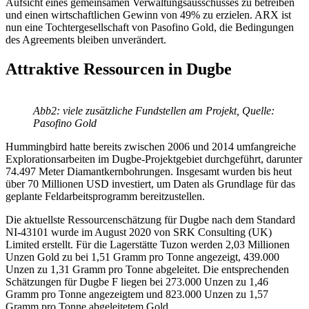
Aufsicht eines gemeinsamen Verwaltungsausschusses zu betreiben
und einen wirtschaftlichen Gewinn von 49% zu erzielen. ARX ist
nun eine Tochtergesellschaft von Pasofino Gold, die Bedingungen
des Agreements bleiben unverändert.
Attraktive Ressourcen in Dugbe
Abb2: viele zusätzliche Fundstellen am Projekt, Quelle:
Pasofino Gold
Hummingbird hatte bereits zwischen 2006 und 2014 umfangreiche
Explorationsarbeiten im Dugbe-Projektgebiet durchgeführt, darunter
74.497 Meter Diamantkernbohrungen. Insgesamt wurden bis heut
über 70 Millionen USD investiert, um Daten als Grundlage für das
geplante Feldarbeitsprogramm bereitzustellen.
Die aktuellste Ressourcenschätzung für Dugbe nach dem Standard
NI-43101 wurde im August 2020 von SRK Consulting (UK)
Limited erstellt. Für die Lagerstätte Tuzon werden 2,03 Millionen
Unzen Gold zu bei 1,51 Gramm pro Tonne angezeigt, 439.000
Unzen zu 1,31 Gramm pro Tonne abgeleitet. Die entsprechenden
Schätzungen für Dugbe F liegen bei 273.000 Unzen zu 1,46
Gramm pro Tonne angezeigtem und 823.000 Unzen zu 1,57
Gramm pro Tonne abgeleitetem Gold.