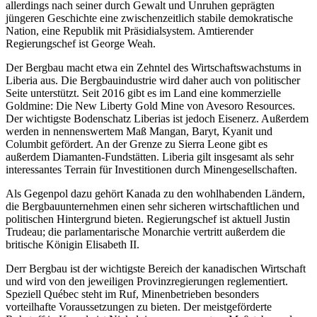
allerdings nach seiner durch Gewalt und Unruhen geprägten
jüngeren Geschichte eine zwischenzeitlich stabile demokratische
Nation, eine Republik mit Präsidialsystem. Amtierender
Regierungschef ist George Weah.
Der Bergbau macht etwa ein Zehntel des Wirtschaftswachstums in
Liberia aus. Die Bergbauindustrie wird daher auch von politischer
Seite unterstützt. Seit 2016 gibt es im Land eine kommerzielle
Goldmine: Die New Liberty Gold Mine von Avesoro Resources.
Der wichtigste Bodenschatz Liberias ist jedoch Eisenerz. Außerdem
werden in nennenswertem Maß Mangan, Baryt, Kyanit und
Columbit gefördert. An der Grenze zu Sierra Leone gibt es
außerdem Diamanten-Fundstätten. Liberia gilt insgesamt als sehr
interessantes Terrain für Investitionen durch Minengesellschaften.
Als Gegenpol dazu gehört Kanada zu den wohlhabenden Ländern,
die Bergbauunternehmen einen sehr sicheren wirtschaftlichen und
politischen Hintergrund bieten. Regierungschef ist aktuell Justin
Trudeau; die parlamentarische Monarchie vertritt außerdem die
britische Königin Elisabeth II.
Derr Bergbau ist der wichtigste Bereich der kanadischen Wirtschaft
und wird von den jeweiligen Provinzregierungen reglementiert.
Speziell Québec steht im Ruf, Minenbetrieben besonders
vorteilhafte Voraussetzungen zu bieten. Der meistgeförderte