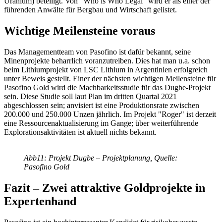
Uranium) beteiligt. Von "Who is Who Legal" wird er als einer der
führenden Anwälte für Bergbau und Wirtschaft gelistet.
Wichtige Meilensteine voraus
Das Managementteam von Pasofino ist dafür bekannt, seine
Minenprojekte beharrlich voranzutreiben. Dies hat man u.a. schon
beim Lithiumprojekt von LSC Lithium in Argentinien erfolgreich
unter Beweis gestellt. Einer der nächsten wichtigen Meilensteine für
Pasofino Gold wird die Machbarkeitsstudie für das Dugbe-Projekt
sein. Diese Studie soll laut Plan im dritten Quartal 2021
abgeschlossen sein; anvisiert ist eine Produktionsrate zwischen
200.000 und 250.000 Unzen jährlich. Im Projekt "Roger" ist derzeit
eine Ressourcenaktualisierung im Gange; über weiterführende
Explorationsaktivitäten ist aktuell nichts bekannt.
Abb11: Projekt Dugbe – Projektplanung, Quelle:
Pasofino Gold
Fazit – Zwei attraktive Goldprojekte in
Expertenhand