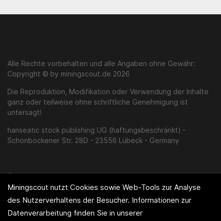
Alle Rechte vorbehalten und alle Angaben ohne Gewähr:
Copyright © by miningscout.de 2026
Die Reproduktion, Modifikation oder Verwendung der Inhalte
ganz oder teilweise ohne schriftliche Genehmigung ist
untersagt!
hanseatic stock publishing UG (haftungsbeschränkt) -
Schönböckener Str. 28D - 23556 Lübeck - Germany
Über uns
Miningscout nutzt Cookies sowie Web-Tools zur Analyse
Impressum
des Nutzerverhaltens der Besucher. Informationen zur
Disclaimer / AGB
Datenverarbeitung finden Sie in unserer