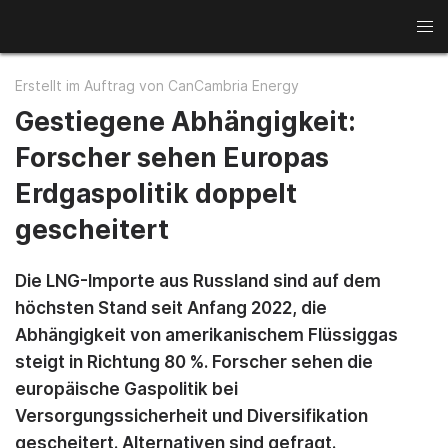
News
Erstellt im Auftrag von CanCambria Energy
Kupfer
Gold
Rohstoffwochen
Gestiegene Abhängigkeit:
Forscher sehen Europas
Seltene Erden
Minenaktien
Erdgaspolitik doppelt
Aluminium
Lithium
Interviews
gescheitert
Die LNG-Importe aus Russland sind auf dem
höchsten Stand seit Anfang 2022, die
Abhängigkeit von amerikanischem Flüssiggas
steigt in Richtung 80 %. Forscher sehen die
europäische Gaspolitik bei
Versorgungssicherheit und Diversifikation
gescheitert. Alternativen sind gefragt.