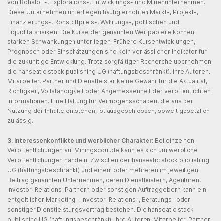
von Rohstoff-, Explorations-, Entwicklungs- und Minenunternehmen.
Diese Unternehmen unterliegen häufig erhöhten Markt-, Projekt-,
Finanzierungs-, Rohstoffpreis-, Währungs-, politischen und
Liquiditätsrisiken. Die Kurse der genannten Wertpapiere können
starken Schwankungen unterliegen. Frühere Kursentwicklungen,
Prognosen oder Einschätzungen sind kein verlässlicher Indikator für
die zukünftige Entwicklung. Trotz sorgfältiger Recherche übernehmen
die hanseatic stock publishing UG (haftungsbeschränkt), ihre Autoren,
Mitarbeiter, Partner und Dienstleister keine Gewähr für die Aktualität,
Richtigkeit, Vollständigkeit oder Angemessenheit der veröffentlichten
Informationen. Eine Haftung für Vermögensschäden, die aus der
Nutzung der Inhalte entstehen, ist ausgeschlossen, soweit gesetzlich
zulässig.
3. Interessenkonflikte und werblicher Charakter:
Bei einzelnen
Veröffentlichungen auf Miningscout.de kann es sich um werbliche
Veröffentlichungen handeln. Zwischen der hanseatic stock publishing
UG (haftungsbeschränkt) und einem oder mehreren im jeweiligen
Beitrag genannten Unternehmen, deren Dienstleistern, Agenturen,
Investor-Relations-Partnern oder sonstigen Auftraggebern kann ein
entgeltlicher Marketing-, Investor-Relations-, Beratungs- oder
sonstiger Dienstleistungsvertrag bestehen. Die hanseatic stock
publishing UG (haftungsbeschränkt), ihre Autoren, Mitarbeiter, Partner,