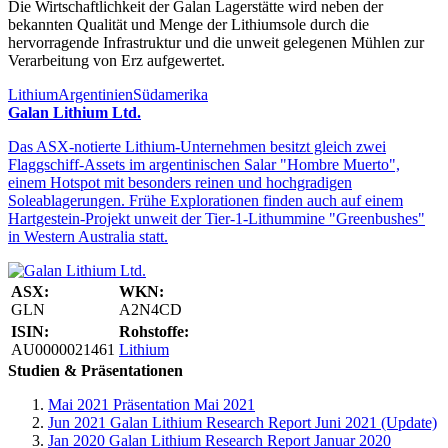
Die Wirtschaftlichkeit der Galan Lagerstätte wird neben der
bekannten Qualität und Menge der Lithiumsole durch die
hervorragende Infrastruktur und die unweit gelegenen Mühlen zur
Verarbeitung von Erz aufgewertet.
Lithium
Argentinien
Südamerika
Galan Lithium Ltd.
Das ASX-notierte Lithium-Unternehmen besitzt gleich zwei
Flaggschiff-Assets im argentinischen Salar "Hombre Muerto",
einem Hotspot mit besonders reinen und hochgradigen
Soleablagerungen. Frühe Explorationen finden auch auf einem
Hartgestein-Projekt unweit der Tier-1-Lithummine "Greenbushes"
in Western Australia statt.
ASX:
WKN:
GLN
A2N4CD
ISIN:
Rohstoffe:
AU0000021461
Lithium
Studien & Präsentationen
Mai 2021
Präsentation Mai 2021
Jun 2021
Galan Lithium Research Report Juni 2021 (Update)
Jan 2020
Galan Lithium Research Report Januar 2020