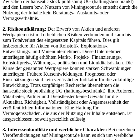
Zwischen der hanseatic stock publishing UG (haftungsbeschränkt)
und den Lesern bzw. Nutzern von Miningscout.de entsteht durch die
Nutzung der Inhalte kein Beratungs-, Auskunfts- oder
Vertragsverhältnis.
2. Risikoaufklärung:
Der Erwerb von Aktien und anderen
Wertpapieren ist mit erheblichen Risiken verbunden und kann bis
zum Totalverlust des eingesetzten Kapitals führen. Dies gilt
insbesondere für Aktien von Rohstoff-, Explorations-,
Entwicklungs- und Minenunternehmen. Diese Unternehmen
unterliegen häufig erhöhten Markt-, Projekt-, Finanzierungs-,
Rohstoffpreis-, Währungs-, politischen und Liquiditätsrisiken. Die
Kurse der genannten Wertpapiere können starken Schwankungen
unterliegen. Frühere Kursentwicklungen, Prognosen oder
Einschätzungen sind kein verlässlicher Indikator für die zukünftige
Entwicklung. Trotz sorgfältiger Recherche übernehmen die
hanseatic stock publishing UG (haftungsbeschränkt), ihre Autoren,
Mitarbeiter, Partner und Dienstleister keine Gewähr für die
Aktualität, Richtigkeit, Vollständigkeit oder Angemessenheit der
veröffentlichten Informationen. Eine Haftung für
Vermögensschäden, die aus der Nutzung der Inhalte entstehen, ist
ausgeschlossen, soweit gesetzlich zulässig.
3. Interessenkonflikte und werblicher Charakter:
Bei einzelnen
Veröffentlichungen auf Miningscout.de kann es sich um werbliche