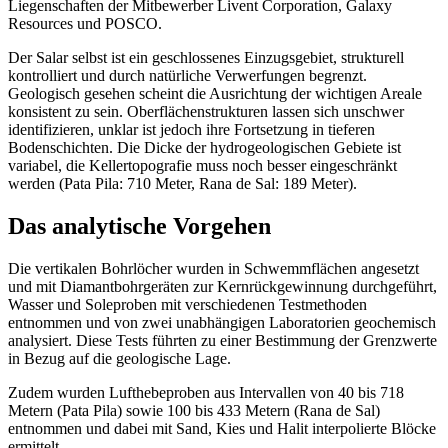
Liegenschaften der Mitbewerber Livent Corporation, Galaxy
Resources und POSCO.
Der Salar selbst ist ein geschlossenes Einzugsgebiet, strukturell
kontrolliert und durch natürliche Verwerfungen begrenzt.
Geologisch gesehen scheint die Ausrichtung der wichtigen Areale
konsistent zu sein. Oberflächenstrukturen lassen sich unschwer
identifizieren, unklar ist jedoch ihre Fortsetzung in tieferen
Bodenschichten. Die Dicke der hydrogeologischen Gebiete ist
variabel, die Kellertopografie muss noch besser eingeschränkt
werden (Pata Pila: 710 Meter, Rana de Sal: 189 Meter).
Das analytische Vorgehen
Die vertikalen Bohrlöcher wurden in Schwemmflächen angesetzt
und mit Diamantbohrgeräten zur Kernrückgewinnung durchgeführt,
Wasser und Soleproben mit verschiedenen Testmethoden
entnommen und von zwei unabhängigen Laboratorien geochemisch
analysiert. Diese Tests führten zu einer Bestimmung der Grenzwerte
in Bezug auf die geologische Lage.
Zudem wurden Lufthebeproben aus Intervallen von 40 bis 718
Metern (Pata Pila) sowie 100 bis 433 Metern (Rana de Sal)
entnommen und dabei mit Sand, Kies und Halit interpolierte Blöcke
ermittelt.