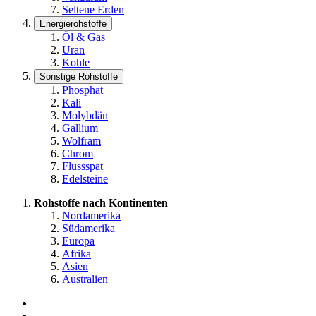
Seltene Erden
Energierohstoffe
Öl & Gas
Uran
Kohle
Sonstige Rohstoffe
Phosphat
Kali
Molybdän
Gallium
Wolfram
Chrom
Flussspat
Edelsteine
Rohstoffe nach Kontinenten
Nordamerika
Südamerika
Europa
Afrika
Asien
Australien