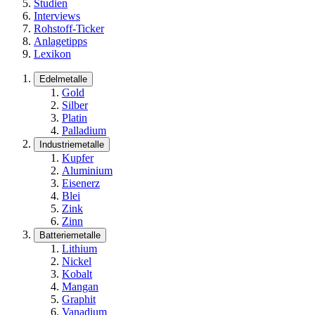
Studien
Interviews
Rohstoff-Ticker
Anlagetipps
Lexikon
Edelmetalle
Gold
Silber
Platin
Palladium
Industriemetalle
Kupfer
Aluminium
Eisenerz
Blei
Zink
Zinn
Batteriemetalle
Lithium
Nickel
Kobalt
Mangan
Graphit
Vanadium