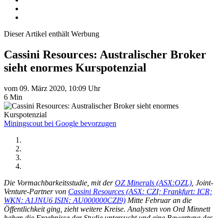
Dieser Artikel enthält Werbung
Cassini Resources: Australischer Broker
sieht enormes Kurspotenzial
vom 09. März 2020, 10:09 Uhr
6 Min
Miningscout bei Google bevorzugen
Die Vormachbarkeitsstudie, mit der
OZ Minerals (ASX:OZL)
, Joint-
Venture-Partner von
Cassini Resources (ASX: CZI; Frankfurt: ICR;
WKN: A1JNU6 ISIN: AU000000CZI9)
Mitte Februar an die
Öffentlichkeit ging, zieht weitere Kreise. Analysten von Ord Minnett
haben die Ergebnisse der Studie untersucht und eine Bewertung des