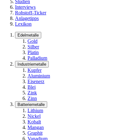
Studien
Interviews
Rohstoff-Ticker
Anlagetipps
Lexikon
Edelmetalle
Gold
Silber
Platin
Palladium
Industriemetalle
Kupfer
Aluminium
Eisenerz
Blei
Zink
Zinn
Batteriemetalle
Lithium
Nickel
Kobalt
Mangan
Graphit
Vanadium