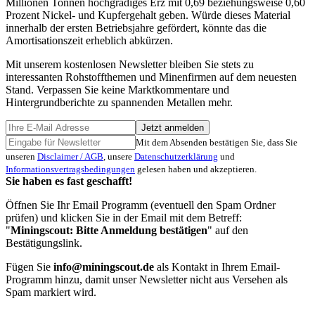
Millionen Tonnen hochgradiges Erz mit 0,69 beziehungsweise 0,60
Prozent Nickel- und Kupfergehalt geben. Würde dieses Material
innerhalb der ersten Betriebsjahre gefördert, könnte das die
Amortisationszeit erheblich abkürzen.
Mit unserem kostenlosen Newsletter bleiben Sie stets zu
interessanten Rohstoffthemen und Minenfirmen auf dem neuesten
Stand. Verpassen Sie keine Marktkommentare und
Hintergrundberichte zu spannenden Metallen mehr.
Jetzt anmelden
Mit dem Absenden bestätigen Sie, dass Sie
unseren
Disclaimer / AGB
, unsere
Datenschutzerklärung
und
Informationsvertragsbedingungen
gelesen haben und akzeptieren.
Sie haben es fast geschafft!
Öffnen Sie Ihr Email Programm (eventuell den Spam Ordner
prüfen) und klicken Sie in der Email mit dem Betreff:
"
Miningscout: Bitte Anmeldung bestätigen
" auf den
Bestätigungslink.
Fügen Sie
info@miningscout.de
als Kontakt in Ihrem Email-
Programm hinzu, damit unser Newsletter nicht aus Versehen als
Spam markiert wird.