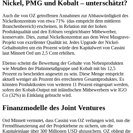
Nickel, PMG und Kobalt – unterschätzt?
Auch die von OZ getroffenen Annahmen zur Abbauwürdigkeit des
Nickelkonzentrats von etwa 71% (das entspricht dem mittleren
Branchenbereich) erscheinen, in Relation mit der hohen
Produktqualität und den Erlösen vergleichbarer Mitbewerber,
konservativ. Dies, zumal Nickelkonzentrat aus dem West Musgrave-
Projekt von exzellenter Qualität ist. Jedes Upgrade der Nickel-
Gehaltsstufen um ein Prozent würde den Kapitalwert von Cassini
laut Minnett Ord um 2,5 Cent erhöhen.
Ebenso scheint die Bewertung der Gehalte von Nebenprodukten
wie Metallen der Platinmetallgruppe und Kobalt mit bis 12,5
Prozent zu bescheiden angesetzt zu sein. Diese Menge entspricht
aktuell weniger als Prozent des errechneten Gesamtproduktes. Es
könnten Produktkosten von weiteren 11 Prozent eingespart werden,
sofern der Kobalt-Output mit inländischen Mitbewerbern wie IGO
Co (32%) in Einklang gebracht wird.
Finanzmodelle des Joint Ventures
Ord Minnett vermutet, dass Cassini von OZ verlangen wird, nun die
Fremdfinanzierung auf der Projektebene zu sichern, um die
Kapitaleinlage über 300 Millionen USD abzusichern. OZ obliegt die