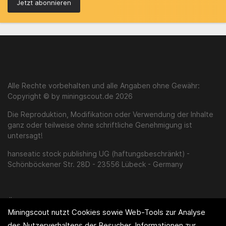
Jetzt abonnieren
Alle Rechte vorbehalten und alle Angaben ohne Gewähr:
Copyright © by miningscout.de 2026
Die Reproduktion, Modifikation oder Verwendung der Inhalte
ganz oder teilweise ohne schriftliche Genehmigung ist
untersagt!
hanseatic stock publishing UG (haftungsbeschränkt) -
Schönböckener Str. 28D - 23556 Lübeck - Germany
Über uns
Miningscout nutzt Cookies sowie Web-Tools zur Analyse
Impressum
des Nutzerverhaltens der Besucher. Informationen zur