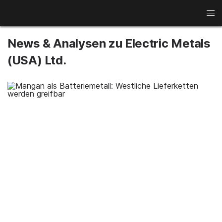
News
News & Analysen zu Electric Metals
Kupfer
Gold
Rohstoffwochen
(USA) Ltd.
Seltene Erden
Minenaktien
Aluminium
Lithium
Interviews