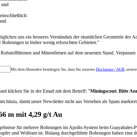
, und
inschließlich:
 und
öglichen uns ein besseres Verständnis der räumlichen Geometrie der Ad
ter Bohrungen in bisher wenig erforschten Gebieten."
nten Rohstoffthemen und Minenfirmen auf dem neuesten Stand. Verpass
Mit dem Absenden bestätigen Sie, dass Sie unseren
Disclaimer / AGB
, unser
d klicken Sie in der Email mit dem Betreff: "
Miningscout: Bitte An
m hinzu, damit unser Newsletter nicht aus Versehen als Spam markiert
66 m mit 4,29 g/t Au
ebnisse für mehrere Bohrungen im Apollo-System beim Guayabales-Proj
, Kupfer und Wolfram ist. Bislang durchgeführte Bohrungen haben eine 