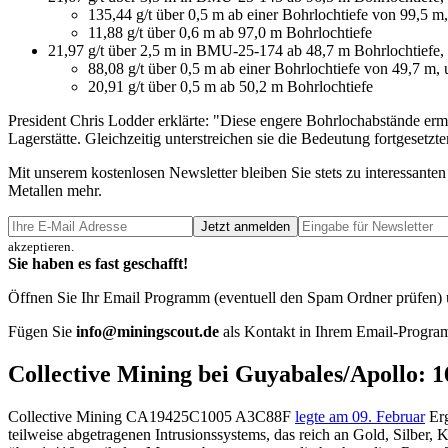
135,44 g/t über 0,5 m ab einer Bohrlochtiefe von 99,5 m
11,88 g/t über 0,6 m ab 97,0 m Bohrlochtiefe
21,97 g/t über 2,5 m in BMU-25-174 ab 48,7 m Bohrlochtiefe, e
88,08 g/t über 0,5 m ab einer Bohrlochtiefe von 49,7 m,
20,91 g/t über 0,5 m ab 50,2 m Bohrlochtiefe
President Chris Lodder erklärte: "Diese engere Bohrlochabstände erm
Lagerstätte. Gleichzeitig unterstreichen sie die Bedeutung fortgesetz
Mit unserem kostenlosen Newsletter bleiben Sie stets zu interessa
Metallen mehr.
Jetzt anmelden
akzeptieren.
Sie haben es fast geschafft!
Öffnen Sie Ihr Email Programm (eventuell den Spam Ordner prüfen) un
Fügen Sie
info@miningscout.de
als Kontakt in Ihrem Email-Program
Collective Mining bei Guyabales/Apollo: 1
Collective Mining
CA19425C1005
A3C88F
legte am 09. Februar
Erg
teilweise abgetragenen Intrusionssystems, das reich an Gold, Silber