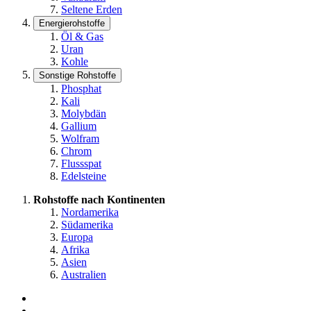
Seltene Erden
Energierohstoffe
Öl & Gas
Uran
Kohle
Sonstige Rohstoffe
Phosphat
Kali
Molybdän
Gallium
Wolfram
Chrom
Flussspat
Edelsteine
Rohstoffe nach Kontinenten
Nordamerika
Südamerika
Europa
Afrika
Asien
Australien