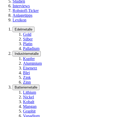
Studien
Interviews
Rohstoff-Ticker
Anlagetipps
Lexikon
Edelmetalle
Gold
Silber
Platin
Palladium
Industriemetalle
Kupfer
Aluminium
Eisenerz
Blei
Zink
Zinn
Batteriemetalle
Lithium
Nickel
Kobalt
Mangan
Graphit
Vanadium