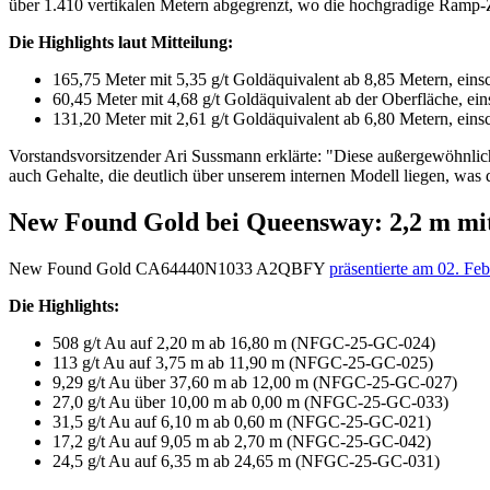
über 1.410 vertikalen Metern abgegrenzt, wo die hochgradige Ramp-Z
Die Highlights laut Mitteilung:
165,75 Meter mit 5,35 g/t Goldäquivalent ab 8,85 Metern, einsc
60,45 Meter mit 4,68 g/t Goldäquivalent ab der Oberfläche, ein
131,20 Meter mit 2,61 g/t Goldäquivalent ab 6,80 Metern, eins
Vorstandsvorsitzender Ari Sussmann erklärte: "Diese außergewöhnlich
auch Gehalte, die deutlich über unserem internen Modell liegen, was
New Found Gold bei Queensway: 2,2 m mit
New Found Gold
CA64440N1033
A2QBFY
präsentierte am 02. Feb
Die Highlights:
508 g/t Au auf 2,20 m ab 16,80 m (NFGC-25-GC-024)
113 g/t Au auf 3,75 m ab 11,90 m (NFGC-25-GC-025)
9,29 g/t Au über 37,60 m ab 12,00 m (NFGC-25-GC-027)
27,0 g/t Au über 10,00 m ab 0,00 m (NFGC-25-GC-033)
31,5 g/t Au auf 6,10 m ab 0,60 m (NFGC-25-GC-021)
17,2 g/t Au auf 9,05 m ab 2,70 m (NFGC-25-GC-042)
24,5 g/t Au auf 6,35 m ab 24,65 m (NFGC-25-GC-031)