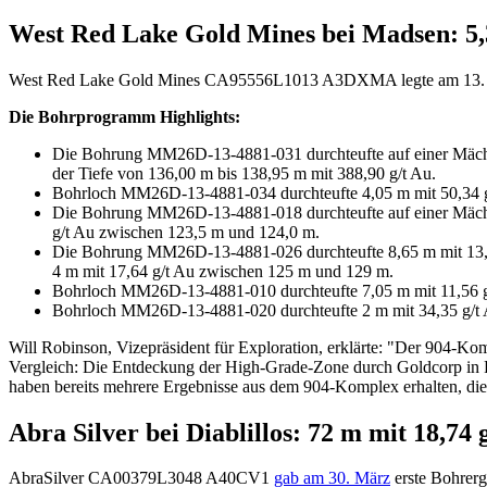
West Red Lake Gold Mines bei Madsen: 5,3
West Red Lake Gold Mines
CA95556L1013
A3DXMA
legte am 13.
Die Bohrprogramm Highlights:
Die Bohrung MM26D-13-4881-031 durchteufte auf einer Mächtigk
der Tiefe von 136,00 m bis 138,95 m mit 388,90 g/t Au.
Bohrloch MM26D-13-4881-034 durchteufte 4,05 m mit 50,34 g/t 
Die Bohrung MM26D-13-4881-018 durchteufte auf einer Mächtig
g/t Au zwischen 123,5 m und 124,0 m.
Die Bohrung MM26D-13-4881-026 durchteufte 8,65 m mit 13,25 g
4 m mit 17,64 g/t Au zwischen 125 m und 129 m.
Bohrloch MM26D-13-4881-010 durchteufte 7,05 m mit 11,56 g/t
Bohrloch MM26D-13-4881-020 durchteufte 2 m mit 34,35 g/t Au 
Will Robinson, Vizepräsident für Exploration, erklärte: "Der 904-Ko
Vergleich: Die Entdeckung der High-Grade-Zone durch Goldcorp in 
haben bereits mehrere Ergebnisse aus dem 904-Komplex erhalten, die 
Abra Silver bei Diablillos: 72 m mit 18,74 
AbraSilver
CA00379L3048
A40CV1
gab am 30. März
erste Bohrerg