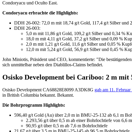
Condoryacu und Oculto East.
Condoryacu erbrachte die Highlights:
DDH 26-002: 72,0 m mit 18,74 g/t Gold, 117,4 g/t Silber und 
DDH 26-003:
5,0 m mit 11,86 g/t Gold, 109,2 g/t Silber und 0,34 % K
18,0 m mit 4,11 g/t Gold, 37,2 g/t Silber und 0,09 % Kup
2,0 m mit 1,21 g/t Gold, 11,6 g/t Silber und 0,05 % Kupf
12,0 m mit 5,24 g/t Gold, 56,9 g/t Silber und 0,45 % Kup
John Miniotis, Präsident und CEO, kommentierte: "Die bestätigenden
sich unmittelbar neben den Diablillos-Claims befindet.
Osisko Development bei Cariboo: 2 m mit 5
Osisko Development
CA68828E8099
A3DK8G
gab am 11. Februar
in British Columbia bekannt. Bekannt.
Die Bohrprogramm Highlights:
596,40 g/t Gold (Au) über 2,0 m in BMU-25-132 ab 6,1 m Bohrl
2.293,56 g/t über 0,5 m ab einer Bohrlochtiefe von 6,6 m
90,95 g/t über 0,5 m ab 7,6 m Bohrlochtiefe
21,67 g/t über 3,5 m in BMU-25-145 ab 96,5 m Bohrlochtiefe, e