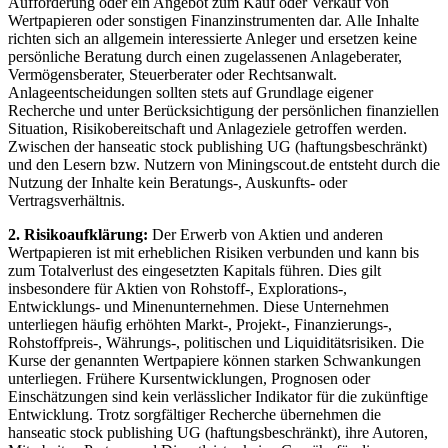
Aufforderung oder ein Angebot zum Kauf oder Verkauf von
Wertpapieren oder sonstigen Finanzinstrumenten dar. Alle Inhalte
richten sich an allgemein interessierte Anleger und ersetzen keine
persönliche Beratung durch einen zugelassenen Anlageberater,
Vermögensberater, Steuerberater oder Rechtsanwalt.
Anlageentscheidungen sollten stets auf Grundlage eigener
Recherche und unter Berücksichtigung der persönlichen finanziellen
Situation, Risikobereitschaft und Anlageziele getroffen werden.
Zwischen der hanseatic stock publishing UG (haftungsbeschränkt)
und den Lesern bzw. Nutzern von Miningscout.de entsteht durch die
Nutzung der Inhalte kein Beratungs-, Auskunfts- oder
Vertragsverhältnis.
2. Risikoaufklärung:
Der Erwerb von Aktien und anderen
Wertpapieren ist mit erheblichen Risiken verbunden und kann bis
zum Totalverlust des eingesetzten Kapitals führen. Dies gilt
insbesondere für Aktien von Rohstoff-, Explorations-,
Entwicklungs- und Minenunternehmen. Diese Unternehmen
unterliegen häufig erhöhten Markt-, Projekt-, Finanzierungs-,
Rohstoffpreis-, Währungs-, politischen und Liquiditätsrisiken. Die
Kurse der genannten Wertpapiere können starken Schwankungen
unterliegen. Frühere Kursentwicklungen, Prognosen oder
Einschätzungen sind kein verlässlicher Indikator für die zukünftige
Entwicklung. Trotz sorgfältiger Recherche übernehmen die
hanseatic stock publishing UG (haftungsbeschränkt), ihre Autoren,