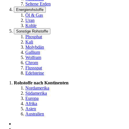
Seltene Erden
Energierohstoffe
Öl & Gas
Uran
Kohle
Sonstige Rohstoffe
Phosphat
Kali
Molybdän
Gallium
Wolfram
Chrom
Flussspat
Edelsteine
Rohstoffe nach Kontinenten
Nordamerika
Südamerika
Europa
Afrika
Asien
Australien