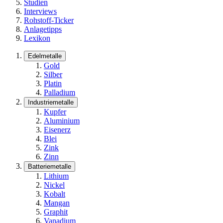
Studien
Interviews
Rohstoff-Ticker
Anlagetipps
Lexikon
Edelmetalle
Gold
Silber
Platin
Palladium
Industriemetalle
Kupfer
Aluminium
Eisenerz
Blei
Zink
Zinn
Batteriemetalle
Lithium
Nickel
Kobalt
Mangan
Graphit
Vanadium