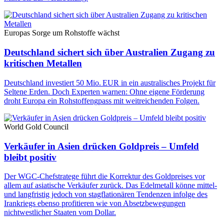
Europas Sorge um Rohstoffe wächst
Deutschland sichert sich über Australien Zugang zu
kritischen Metallen
Deutschland investiert 50 Mio. EUR in ein australisches Projekt für
Seltene Erden. Doch Experten warnen: Ohne eigene Förderung
droht Europa ein Rohstoffengpass mit weitreichenden Folgen.
World Gold Council
Verkäufer in Asien drücken Goldpreis – Umfeld
bleibt positiv
Der WGC-Chefstratege führt die Korrektur des Goldpreises vor
allem auf asiatische Verkäufer zurück. Das Edelmetall könne mittel-
und langfristig jedoch von stagflationären Tendenzen infolge des
Irankriegs ebenso profitieren wie von Absetzbewegungen
nichtwestlicher Staaten vom Dollar.