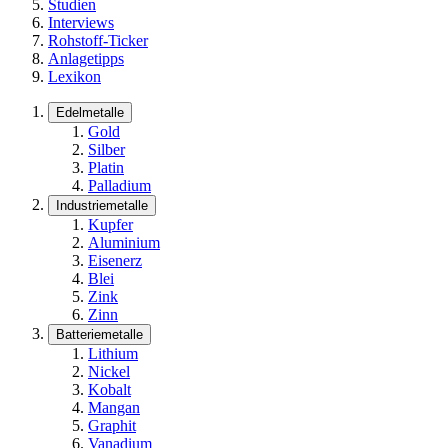
Studien
Interviews
Rohstoff-Ticker
Anlagetipps
Lexikon
Edelmetalle
Gold
Silber
Platin
Palladium
Industriemetalle
Kupfer
Aluminium
Eisenerz
Blei
Zink
Zinn
Batteriemetalle
Lithium
Nickel
Kobalt
Mangan
Graphit
Vanadium