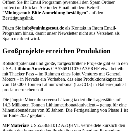
Öffnen Sie Ihr Email Programm (eventuell den Spam Ordner
prüfen) und klicken Sie in der Email mit dem Betreff:
"
Miningscout: Bitte Anmeldung bestätigen
" auf den
Bestätigungslink.
Fügen Sie
info@miningscout.de
als Kontakt in Ihrem Email-
Programm hinzu, damit unser Newsletter nicht aus Versehen als
Spam markiert wird.
Großprojekte erreichen Produktion
Rohstoffpotenzial und große, fortgeschrittene Projekte gibt es in den
USA.
Lithium Americas
CA53681J1030
A3ERHF
etwa betreibt
mit Thacker Pass – im Rahmen eines Joint Ventures mit General
Motors – in Nevada ein Vorhaben, das eine Produktionskapazität
von 160.000 Tonnen Lithiumcarbonat (Li2CO3) in Batteriequalität
pro Jahr erreichen soll.
Die jüngste Mineralreservenschätzung taxiert die Lagerstätte auf
14,3 Millionen Tonnen Lithiumcarbonatäquivalent – genug für eine
Minenlebensdauer von 85 Jahren. Die Fertigstellung von Phase 1 ist
für Ende 2027 geplant.
MP Materials
US5533681012
A2QHVL
vermeldete kürzlich den
Beginn der kommerziellen Produktion von Neodym-Praseodym-