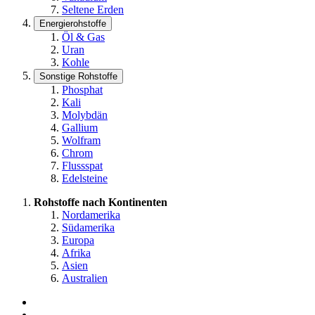
Seltene Erden
Energierohstoffe
Öl & Gas
Uran
Kohle
Sonstige Rohstoffe
Phosphat
Kali
Molybdän
Gallium
Wolfram
Chrom
Flussspat
Edelsteine
Rohstoffe nach Kontinenten
Nordamerika
Südamerika
Europa
Afrika
Asien
Australien