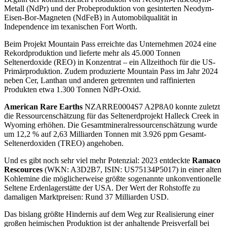
Metall (NdPr) und der Probeproduktion von gesinterten Neodym-
Eisen-Bor-Magneten (NdFeB) in Automobilqualität in
Independence im texanischen Fort Worth.
Beim Projekt Mountain Pass erreichte das Unternehmen 2024 eine
Rekordproduktion und lieferte mehr als 45.000 Tonnen
Seltenerdoxide (REO) in Konzentrat – ein Allzeithoch für die US-
Primärproduktion. Zudem produzierte Mountain Pass im Jahr 2024
neben Cer, Lanthan und anderen getrennten und raffinierten
Produkten etwa 1.300 Tonnen NdPr-Oxid.
American Rare Earths
NZARRE0004S7
A2P8A0
konnte zuletzt
die Ressourcenschätzung für das Seltenerdprojekt Halleck Creek in
Wyoming erhöhen. Die Gesamtmineralressourcenschätzung wurde
um 12,2 % auf 2,63 Milliarden Tonnen mit 3.926 ppm Gesamt-
Seltenerdoxiden (TREO) angehoben.
Und es gibt noch sehr viel mehr Potenzial: 2023 entdeckte
Ramaco
Rescources
(WKN: A3D2B7, ISIN: US75134P5017) in einer alten
Kohlemine die möglicherweise größte sogenannte unkonventionelle
Seltene Erdenlagerstätte der USA. Der Wert der Rohstoffe zu
damaligen Marktpreisen: Rund 37 Milliarden USD.
Das bislang größte Hindernis auf dem Weg zur Realisierung einer
großen heimischen Produktion ist der anhaltende Preisverfall bei