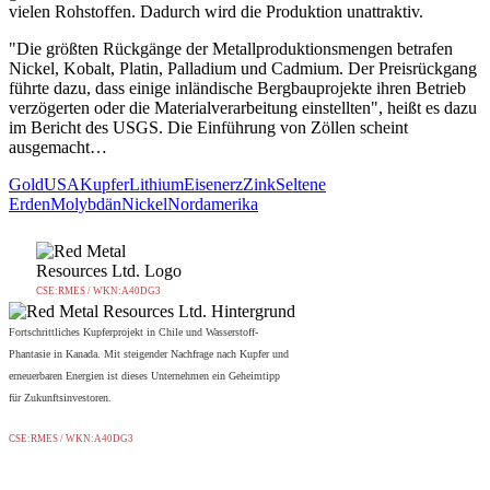
vielen Rohstoffen. Dadurch wird die Produktion unattraktiv.
"Die größten Rückgänge der Metallproduktionsmengen betrafen
Nickel, Kobalt, Platin, Palladium und Cadmium. Der Preisrückgang
führte dazu, dass einige inländische Bergbauprojekte ihren Betrieb
verzögerten oder die Materialverarbeitung einstellten", heißt es dazu
im Bericht des USGS. Die Einführung von Zöllen scheint
ausgemacht…
Gold
USA
Kupfer
Lithium
Eisenerz
Zink
Seltene
Erden
Molybdän
Nickel
Nordamerika
CSE:RMES / WKN:A40DG3
Fortschrittliches Kupferprojekt in Chile und Wasserstoff-
Phantasie in Kanada. Mit steigender Nachfrage nach Kupfer und
erneuerbaren Energien ist dieses Unternehmen ein Geheimtipp
für Zukunftsinvestoren.
CSE:RMES / WKN:A40DG3