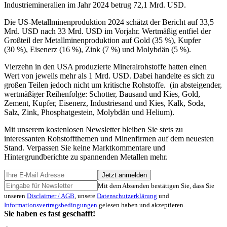
Industriemineralien im Jahr 2024 betrug 72,1 Mrd. USD.
Die US-Metallminenproduktion 2024 schätzt der Bericht auf 33,5
Mrd. USD nach 33 Mrd. USD im Vorjahr. Wertmäßig entfiel der
Großteil der Metallminenproduktion auf Gold (35 %), Kupfer
(30 %), Eisenerz (16 %), Zink (7 %) und Molybdän (5 %).
Vierzehn in den USA produzierte Mineralrohstoffe hatten einen
Wert von jeweils mehr als 1 Mrd. USD. Dabei handelte es sich zu
großen Teilen jedoch nicht um kritische Rohstoffe. (in absteigender,
wertmäßiger Reihenfolge: Schotter, Bausand und Kies, Gold,
Zement, Kupfer, Eisenerz, Industriesand und Kies, Kalk, Soda,
Salz, Zink, Phosphatgestein, Molybdän und Helium).
Mit unserem kostenlosen Newsletter bleiben Sie stets zu
interessanten Rohstoffthemen und Minenfirmen auf dem neuesten
Stand. Verpassen Sie keine Marktkommentare und
Hintergrundberichte zu spannenden Metallen mehr.
Jetzt anmelden
Mit dem Absenden bestätigen Sie, dass Sie
unseren
Disclaimer / AGB
, unsere
Datenschutzerklärung
und
Informationsvertragsbedingungen
gelesen haben und akzeptieren.
Sie haben es fast geschafft!