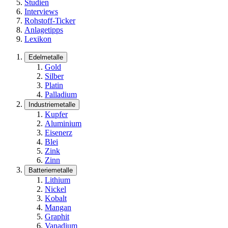
Studien
Interviews
Rohstoff-Ticker
Anlagetipps
Lexikon
Edelmetalle
Gold
Silber
Platin
Palladium
Industriemetalle
Kupfer
Aluminium
Eisenerz
Blei
Zink
Zinn
Batteriemetalle
Lithium
Nickel
Kobalt
Mangan
Graphit
Vanadium