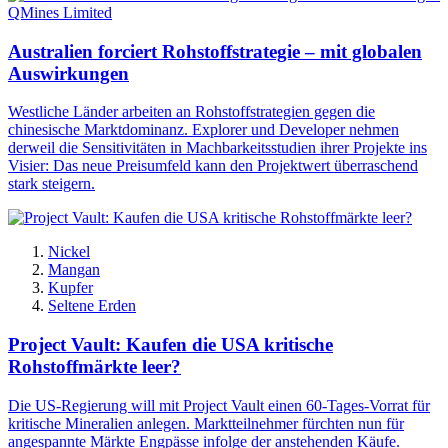
QMines Limited
Australien forciert Rohstoffstrategie – mit globalen
Auswirkungen
Westliche Länder arbeiten an Rohstoffstrategien gegen die
chinesische Marktdominanz. Explorer und Developer nehmen
derweil die Sensitivitäten in Machbarkeitsstudien ihrer Projekte ins
Visier: Das neue Preisumfeld kann den Projektwert überraschend
stark steigern.
Nickel
Mangan
Kupfer
Seltene Erden
Project Vault: Kaufen die USA kritische
Rohstoffmärkte leer?
Die US-Regierung will mit Project Vault einen 60-Tages-Vorrat für
kritische Mineralien anlegen. Marktteilnehmer fürchten nun für
angespannte Märkte Engpässe infolge der anstehenden Käufe.