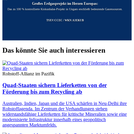
Großes Erdgasprojekt im Herzen Europas:
Das zu 100 % kontrollierte Kiskunhalas-Projekt in Ungarn erschließt bedeutende Gasressourcen.
TSXV:CCEC / WKN:A3EKUB
Das könnte Sie auch interessieren
Rohstoff-Allianz im Pazifik
Quad-Staaten sichern Lieferketten von der
Förderung bis zum Recycling ab
Australien, Indien, Japan und die USA schärfen in Neu-Delhi ihre
Rohstoffagenda. Im Zentrum der Verhandlungen stehen
widerstandsfähige Lieferketten für kritische Mineralien sowie eine
modernisierte Infrastruktur innerhalb eines geopolitisch
angespannten Marktumfelds.