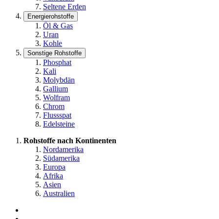
Seltene Erden
Energierohstoffe
Öl & Gas
Uran
Kohle
Sonstige Rohstoffe
Phosphat
Kali
Molybdän
Gallium
Wolfram
Chrom
Flussspat
Edelsteine
Rohstoffe nach Kontinenten
Nordamerika
Südamerika
Europa
Afrika
Asien
Australien