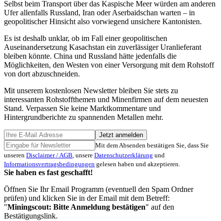
Selbst beim Transport über das Kaspische Meer würden am anderen
Ufer allenfalls Russland, Iran oder Aserbaidschan warten – in
geopolitischer Hinsicht also vorwiegend unsichere Kantonisten.
Es ist deshalb unklar, ob im Fall einer geopolitischen
Auseinandersetzung Kasachstan ein zuverlässiger Uranlieferant
bleiben könnte. China und Russland hätte jedenfalls die
Möglichkeiten, den Westen von einer Versorgung mit dem Rohstoff
von dort abzuschneiden.
Mit unserem kostenlosen Newsletter bleiben Sie stets zu
interessanten Rohstoffthemen und Minenfirmen auf dem neuesten
Stand. Verpassen Sie keine Marktkommentare und
Hintergrundberichte zu spannenden Metallen mehr.
Jetzt anmelden
Mit dem Absenden bestätigen Sie, dass Sie
unseren
Disclaimer / AGB
, unsere
Datenschutzerklärung
und
Informationsvertragsbedingungen
gelesen haben und akzeptieren.
Sie haben es fast geschafft!
Öffnen Sie Ihr Email Programm (eventuell den Spam Ordner
prüfen) und klicken Sie in der Email mit dem Betreff:
"
Miningscout: Bitte Anmeldung bestätigen
" auf den
Bestätigungslink.