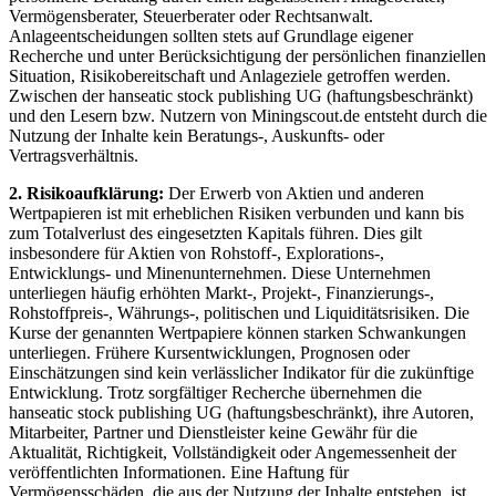
Vermögensberater, Steuerberater oder Rechtsanwalt.
Anlageentscheidungen sollten stets auf Grundlage eigener
Recherche und unter Berücksichtigung der persönlichen finanziellen
Situation, Risikobereitschaft und Anlageziele getroffen werden.
Zwischen der hanseatic stock publishing UG (haftungsbeschränkt)
und den Lesern bzw. Nutzern von Miningscout.de entsteht durch die
Nutzung der Inhalte kein Beratungs-, Auskunfts- oder
Vertragsverhältnis.
2. Risikoaufklärung:
Der Erwerb von Aktien und anderen
Wertpapieren ist mit erheblichen Risiken verbunden und kann bis
zum Totalverlust des eingesetzten Kapitals führen. Dies gilt
insbesondere für Aktien von Rohstoff-, Explorations-,
Entwicklungs- und Minenunternehmen. Diese Unternehmen
unterliegen häufig erhöhten Markt-, Projekt-, Finanzierungs-,
Rohstoffpreis-, Währungs-, politischen und Liquiditätsrisiken. Die
Kurse der genannten Wertpapiere können starken Schwankungen
unterliegen. Frühere Kursentwicklungen, Prognosen oder
Einschätzungen sind kein verlässlicher Indikator für die zukünftige
Entwicklung. Trotz sorgfältiger Recherche übernehmen die
hanseatic stock publishing UG (haftungsbeschränkt), ihre Autoren,
Mitarbeiter, Partner und Dienstleister keine Gewähr für die
Aktualität, Richtigkeit, Vollständigkeit oder Angemessenheit der
veröffentlichten Informationen. Eine Haftung für
Vermögensschäden, die aus der Nutzung der Inhalte entstehen, ist