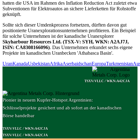
hatten die USA im Rahmen des Inflation Reduction Act zuletzt etwa
Subventionen für Elektroautos an sichere Lieferketten für Rohstoffe
geknüpft.
Sollte sich dieser Umdenkprozess fortsetzen, dürften davon gut
positionierte Uranexplorationsunternehmen profitieren. Ein Beispiel
für solche Unternehmen ist der kanadische Uranexplorer
Skyharbour Resources Ltd. (TSX-V: SYH, WKN: A2AJ7J,
ISIN: CA8308166096)
. Das Unternehmen erkundet sechs eigene
Projekte im kanadischen Uranbecken 'Athabasca Basin'.
Uran
Kanada
Usbekistan
Afrika
Aserbaidschan
Europa
Turkmenistan
Aus
TSXV:VLLC / WKN:A42CJA
Pionier in neuem Kupfer-Hotspot Argentinien:
Schlüsselprojekte gesichert und ab sofort an der kanadischen
Börse handelbar
TSXV:VLLC / WKN:A42CJA
TSXV:VLLC / WKN:A42CJA