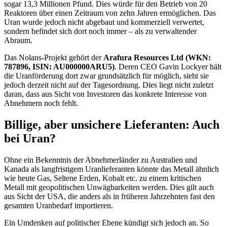
sogar 13,3 Millionen Pfund. Dies würde für den Betrieb von 20
Reaktoren über einen Zeitraum von zehn Jahren ermöglichen. Das
Uran wurde jedoch nicht abgebaut und kommerziell verwertet,
sondern befindet sich dort noch immer – als zu verwaltender
Abraum.
Das Nolans-Projekt gehört der
Arafura Resources Ltd (WKN:
787896, ISIN: AU000000ARU5)
. Deren CEO Gavin Lockyer hält
die Uranförderung dort zwar grundsätzlich für möglich, sieht sie
jedoch derzeit nicht auf der Tagesordnung. Dies liegt nicht zuletzt
daran, dass aus Sicht von Investoren das konkrete Interesse von
Abnehmern noch fehlt.
Billige, aber unsichere Lieferanten: Auch
bei Uran?
Ohne ein Bekenntnis der Abnehmerländer zu Australien und
Kanada als langfristigem Uranlieferanten könnte das Metall ähnlich
wie heute Gas, Seltene Erden, Kobalt etc. zu einem kritischen
Metall mit geopolitischen Unwägbarkeiten werden. Dies gilt auch
aus Sicht der USA, die anders als in früheren Jahrzehnten fast den
gesamten Uranbedarf importieren.
Ein Umdenken auf politischer Ebene kündigt sich jedoch an. So