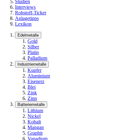
Studien
Interviews
Rohstoff-Ticker
Anlagetipps
Lexikon
Edelmetalle
Gold
Silber
Platin
Palladium
Industriemetalle
Kupfer
Aluminium
Eisenerz
Blei
Zink
Zinn
Batteriemetalle
Lithium
Nickel
Kobalt
Mangan
Graphit
Vanadium