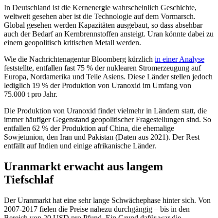
In Deutschland ist die Kernenergie wahrscheinlich Geschichte,
weltweit gesehen aber ist die Technologie auf dem Vormarsch.
Global gesehen werden Kapazitäten ausgebaut, so dass absehbar
auch der Bedarf an Kernbrennstoffen ansteigt. Uran könnte dabei zu
einem geopolitisch kritischen Metall werden.
Wie die Nachrichtenagentur Bloomberg kürzlich
in einer Analyse
feststellte, entfallen fast 75 % der nuklearen Stromerzeugung auf
Europa, Nordamerika und Teile Asiens. Diese Länder stellen jedoch
lediglich 19 % der Produktion von Uranoxid im Umfang von
75.000 t pro Jahr.
Die Produktion von Uranoxid findet vielmehr in Ländern statt, die
immer häufiger Gegenstand geopolitischer Fragestellungen sind. So
entfallen 62 % der Produktion auf China, die ehemalige
Sowjetunion, den Iran und Pakistan (Daten aus 2021). Der Rest
entfällt auf Indien und einige afrikanische Länder.
Uranmarkt erwacht aus langem
Tiefschlaf
Der Uranmarkt hat eine sehr lange Schwächephase hinter sich. Von
2007-2017 fielen die Preise nahezu durchgängig – bis in den
Bereich von 20 USD pro Pfund. Ein Grund dafür war die