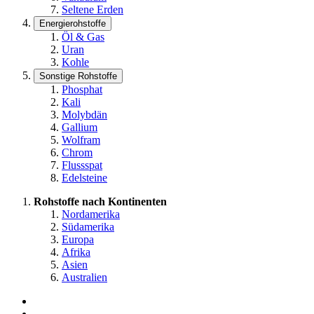
Seltene Erden
Energierohstoffe
Öl & Gas
Uran
Kohle
Sonstige Rohstoffe
Phosphat
Kali
Molybdän
Gallium
Wolfram
Chrom
Flussspat
Edelsteine
Rohstoffe nach Kontinenten
Nordamerika
Südamerika
Europa
Afrika
Asien
Australien