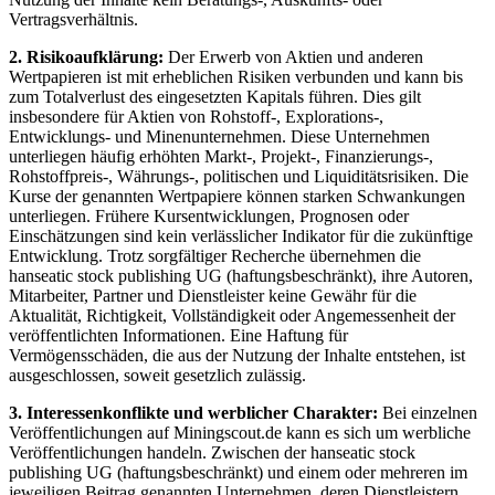
Vertragsverhältnis.
2. Risikoaufklärung:
Der Erwerb von Aktien und anderen
Wertpapieren ist mit erheblichen Risiken verbunden und kann bis
zum Totalverlust des eingesetzten Kapitals führen. Dies gilt
insbesondere für Aktien von Rohstoff-, Explorations-,
Entwicklungs- und Minenunternehmen. Diese Unternehmen
unterliegen häufig erhöhten Markt-, Projekt-, Finanzierungs-,
Rohstoffpreis-, Währungs-, politischen und Liquiditätsrisiken. Die
Kurse der genannten Wertpapiere können starken Schwankungen
unterliegen. Frühere Kursentwicklungen, Prognosen oder
Einschätzungen sind kein verlässlicher Indikator für die zukünftige
Entwicklung. Trotz sorgfältiger Recherche übernehmen die
hanseatic stock publishing UG (haftungsbeschränkt), ihre Autoren,
Mitarbeiter, Partner und Dienstleister keine Gewähr für die
Aktualität, Richtigkeit, Vollständigkeit oder Angemessenheit der
veröffentlichten Informationen. Eine Haftung für
Vermögensschäden, die aus der Nutzung der Inhalte entstehen, ist
ausgeschlossen, soweit gesetzlich zulässig.
3. Interessenkonflikte und werblicher Charakter:
Bei einzelnen
Veröffentlichungen auf Miningscout.de kann es sich um werbliche
Veröffentlichungen handeln. Zwischen der hanseatic stock
publishing UG (haftungsbeschränkt) und einem oder mehreren im
jeweiligen Beitrag genannten Unternehmen, deren Dienstleistern,