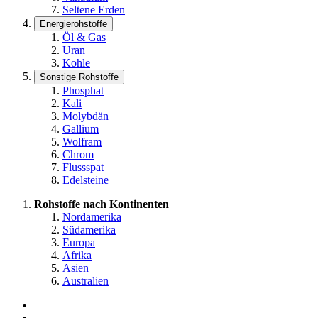
Seltene Erden
Energierohstoffe
Öl & Gas
Uran
Kohle
Sonstige Rohstoffe
Phosphat
Kali
Molybdän
Gallium
Wolfram
Chrom
Flussspat
Edelsteine
Rohstoffe nach Kontinenten
Nordamerika
Südamerika
Europa
Afrika
Asien
Australien