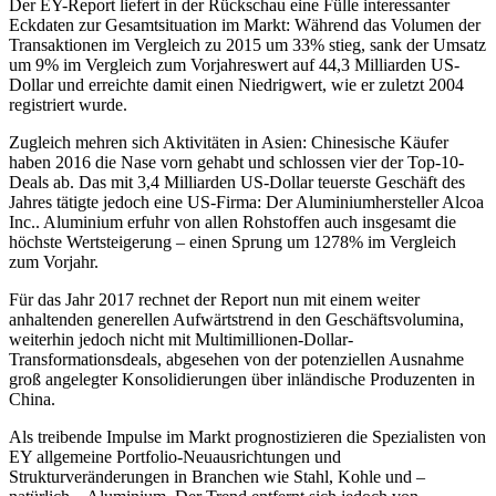
Der EY-Report liefert in der Rückschau eine Fülle interessanter
Eckdaten zur Gesamtsituation im Markt: Während das Volumen der
Transaktionen im Vergleich zu 2015 um 33% stieg, sank der Umsatz
um 9% im Vergleich zum Vorjahreswert auf 44,3 Milliarden US-
Dollar und erreichte damit einen Niedrigwert, wie er zuletzt 2004
registriert wurde.
Zugleich mehren sich Aktivitäten in Asien: Chinesische Käufer
haben 2016 die Nase vorn gehabt und schlossen vier der Top-10-
Deals ab. Das mit 3,4 Milliarden US-Dollar teuerste Geschäft des
Jahres tätigte jedoch eine US-Firma: Der Aluminiumhersteller Alcoa
Inc.. Aluminium erfuhr von allen Rohstoffen auch insgesamt die
höchste Wertsteigerung – einen Sprung um 1278% im Vergleich
zum Vorjahr.
Für das Jahr 2017 rechnet der Report nun mit einem weiter
anhaltenden generellen Aufwärtstrend in den Geschäftsvolumina,
weiterhin jedoch nicht mit Multimillionen-Dollar-
Transformationsdeals, abgesehen von der potenziellen Ausnahme
groß angelegter Konsolidierungen über inländische Produzenten in
China.
Als treibende Impulse im Markt prognostizieren die Spezialisten von
EY allgemeine Portfolio-Neuausrichtungen und
Strukturveränderungen in Branchen wie Stahl, Kohle und –