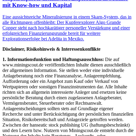
mit Know-how und Kapital
Eine aussichtsreiche Mineralisierung in einem Skarn-System, das in
alle Richtungen offenbleibt: Der Kupferexplorer Algo Grande
Copper steht nach hochkarätiger personeller Verstärkung und einer
erfolgreichen Finanzierungsrunde bereit für weitere
Explorationserfolge bei Adelita in Mexiko.
Disclaimer, Risikohinweis & Interessenkonflikte
1. Informationsfunktion und Haftungsausschluss:
Die auf
www.miningscout.de veröffentlichten Inhalte dienen ausschließlich
der allgemeinen Information. Sie stellen weder eine individuelle
Anlageberatung noch eine Finanzanalyse, Anlageempfehlung,
Aufforderung oder ein Angebot zum Kauf oder Verkauf von
Wertpapieren oder sonstigen Finanzinstrumenten dar. Alle Inhalte
richten sich an allgemein interessierte Anleger und ersetzen keine
persönliche Beratung durch einen zugelassenen Anlageberater,
Vermögensberater, Steuerberater oder Rechtsanwalt.
Anlageentscheidungen sollten stets auf Grundlage eigener
Recherche und unter Berücksichtigung der persönlichen finanziellen
Situation, Risikobereitschaft und Anlageziele getroffen werden.
Zwischen der hanseatic stock publishing UG (haftungsbeschränkt)
und den Lesern bzw. Nutzern von Miningscout.de entsteht durch die
Nutzung der Inhalte kein Beratungs-, Auskunfts- oder