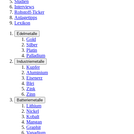
Studien
Interviews
Rohstoff-Ticker
Anlagetipps
Lexikon
Edelmetalle
Gold
Silber
Platin
Palladium
Industriemetalle
Kupfer
Aluminium
Eisenerz
Blei
Zink
Zinn
Batteriemetalle
Lithium
Nickel
Kobalt
Mangan
Graphit
Vanadium