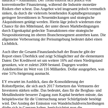
natürlich – Aluminium. Der Trend entfernt sich jedoch von
konventioneller Finanzierung, während die Industrie monetäre
Risiken eher scheut. Das Angebot wird insgesamt jedoch vermutlich
sinken, da durch die vielerorts bestehenden Kapitalbegrenzungen
geringere Investitionen in Neuentdeckungen und strategische
Akquisitionen getätigt werden. Hierin läge jedoch wiederum eine
Chance für den Mittelstand, der unter diesen Marktbedingungen
durch Eigenkapital gedeckte Transaktionen eine strategische
Neupositionierung im oberen Branchensegment anstreben kann. Die
allgemeine Verbesserung der Preisumgebung bedeutet dabei einen
Lichtblick.
Auch über die Gesamt-Finanzlandschaft der Branche gibt der
Report einen Überblick und zeigt Schlaglichter auf die elementaren
Daten: Der Kreditwert sei um weitere 16% auf einen Niedrigstand
gesunken, wie er zuletzt 2009 bestand. Dagegen wurden
Anleiheerlöse im Wert von 116 Milliarden. Dollar ausgegeben, was
eine 51%-Steigerung ausmacht.
EY erwartet im Ausblick, dass die Konsolidierung der
Rohstoffpreise, die sich auch 2017 fortsetzen das Vertrauens der
Investoren stärken sollte. Das bedeutet, dass für die Bergbau- und
Metallindustrie besserer Zugang zum Kapital bestehen müsste, das
beispielsweise für die Untersuchung neuer Schürfgründe benötigt
wird. Der Anstieg der Emission von Wandelschuldverschreibungen
dürfte sich in Grenzen halten, berücksichtigt man die