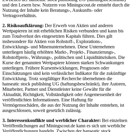
und den Lesern bzw. Nutzern von Miningscout.de entsteht durch die
Nutzung der Inhalte kein Beratungs-, Auskunfts- oder
Vertragsverhältnis.
2. Risikoaufklärung:
Der Erwerb von Aktien und anderen
Wertpapieren ist mit erheblichen Risiken verbunden und kann bis
zum Totalverlust des eingesetzten Kapitals führen. Dies gilt
insbesondere für Aktien von Rohstoff-, Explorations-,
Entwicklungs- und Minenunternehmen. Diese Unternehmen
unterliegen häufig erhöhten Markt-, Projekt-, Finanzierungs-,
Rohstoffpreis-, Währungs-, politischen und Liquiditätsrisiken. Die
Kurse der genannten Wertpapiere können starken Schwankungen
unterliegen. Frühere Kursentwicklungen, Prognosen oder
Einschätzungen sind kein verlässlicher Indikator für die zukünftige
Entwicklung. Trotz sorgfältiger Recherche übernehmen die
hanseatic stock publishing UG (haftungsbeschränkt), ihre Autoren,
Mitarbeiter, Partner und Dienstleister keine Gewähr für die
Aktualität, Richtigkeit, Vollständigkeit oder Angemessenheit der
veröffentlichten Informationen. Eine Haftung für
Vermögensschäden, die aus der Nutzung der Inhalte entstehen, ist
ausgeschlossen, soweit gesetzlich zulässig.
3. Interessenkonflikte und werblicher Charakter:
Bei einzelnen
Veröffentlichungen auf Miningscout.de kann es sich um werbliche
Veröffentlichungen handeln. Zwischen der hanseatic stock