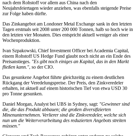
nach dem Rohstoff vor allem aus China nach den
Neujahrsfeiertagen wieder anziehen, was ebenfalls steigende Preise
zur Folge haben dürfte.
Das Zinkangebot am Londoner Metal Exchange sank in den letzten
Tagen erstmals seit 2008 unter 200 000 Tonnen, halb so hoch wie in
den letzten vier Monaten. Dies entspricht aktuell weniger als einer
Wochenproduktion.
Ivan Szpakowski, Chief Investment Officer bei Academia Capital,
einem Rohstoff US Hedge Fund glaubt noch nicht an ein Ende des
Preisanstieges.
"Es gibt noch einiges an Kapital, das in den Markt
fließen kann."
, so der CIO.
Das gesunkene Angebot führte gleichzeitig zu einem deutlichen
Rückgang der Veredelungspreise. Der Preis, den Zinkveredeler
erhalten, ist aktuell auf einem historischen Tief von etwa USD 30
pro Tonne gesunken.
Daniel Morgan, Analyst bei UBS in Sydney, sagt:
"Gewinner sind
die, die das Produkt abbauen; die großen diversifizierten
Minenunternehmen. Verlierer sind die Zinkveredeler, welche sich
nun um die Weiterverarbeitung des reduzierten Angebots streiten
müssen."