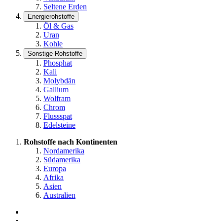
Seltene Erden
Energierohstoffe
Öl & Gas
Uran
Kohle
Sonstige Rohstoffe
Phosphat
Kali
Molybdän
Gallium
Wolfram
Chrom
Flussspat
Edelsteine
Rohstoffe nach Kontinenten
Nordamerika
Südamerika
Europa
Afrika
Asien
Australien