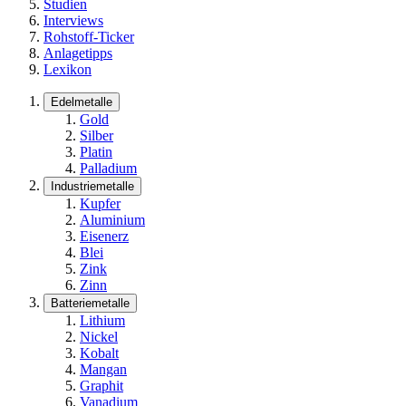
Studien
Interviews
Rohstoff-Ticker
Anlagetipps
Lexikon
Edelmetalle
Gold
Silber
Platin
Palladium
Industriemetalle
Kupfer
Aluminium
Eisenerz
Blei
Zink
Zinn
Batteriemetalle
Lithium
Nickel
Kobalt
Mangan
Graphit
Vanadium