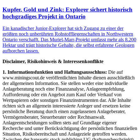
Kupfer, Gold und Zink: Explorer sichert historisch
hochgradiges Projekt in Ontario
Ein kanadischer Junior-Explorer hat sich Zugang zu einer der
größten noch unberührten Rohstoffliegenschaften in Northwestern
Ontario verschafft. Das Muriel-Marr-Projekt umfasst mehr als 8.200
Hektar und trägt historische Gehalte, die selbst erfahrene Geologen
aufhorchen lassen.
Disclaimer, Risikohinweis & Interessenkonflikte
1. Informationsfunktion und Haftungsausschluss:
Die auf
www.miningscout.de veröffentlichten Inhalte dienen ausschließlich
der allgemeinen Information. Sie stellen weder eine individuelle
Anlageberatung noch eine Finanzanalyse, Anlageempfehlung,
Aufforderung oder ein Angebot zum Kauf oder Verkauf von
Wertpapieren oder sonstigen Finanzinstrumenten dar. Alle Inhalte
richten sich an allgemein interessierte Anleger und ersetzen keine
persönliche Beratung durch einen zugelassenen Anlageberater,
Vermögensberater, Steuerberater oder Rechtsanwalt.
Anlageentscheidungen sollten stets auf Grundlage eigener
Recherche und unter Berücksichtigung der persönlichen finanziellen
Situation, Risikobereitschaft und Anlageziele getroffen werden.
Zwischen der hanseatic stock publishing UG (haftungsbeschränkt)